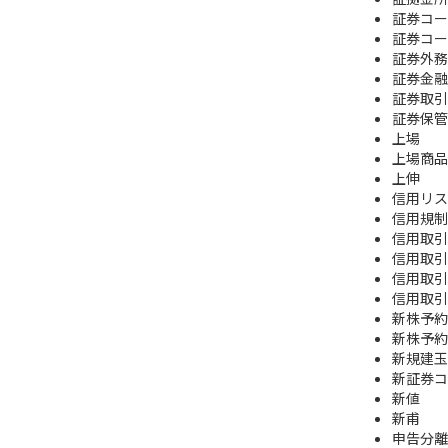
証券コー
証券コー
証券外務
証券金融
証券取引
証券保管
上場
上場商品
上伸
信用リス
信用規制
信用取引
信用取引
信用取引
信用取引
新株予約
新株予約
新規建玉
新証券コ
新値
新甫
申告分離