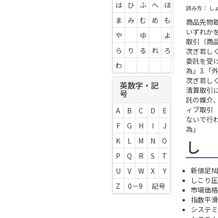
は
ひ
ふ
へ
ほ
読み方： し
ま
み
む
め
も
商品先物
いずれかを
や
ゆ
よ
取引（商
ら
り
る
れ
ろ
次ぎ若し
委託を受
わ
為」3.
次ぎ若し
英数字・記
清算取引
号
託の媒介
ィブ取引
A
B
C
D
E
ないで行
F
G
H
I
J
為」
し
K
L
M
N
O
P
Q
R
S
T
新値足N
U
V
W
X
Y
しこり圧
Z
0－9
記号
市場価格
指数平滑
システミ