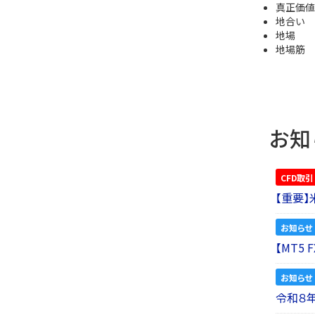
真正価値
地合い
地場
地場筋
お知
CFD取引
【重要
お知らせ
【MT5
お知らせ
令和８