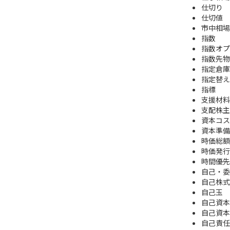
仕切り
仕切値
市中相場
指数
指数オプ
指数先物
指定倉庫
指定替え
指標
支援材料
支配株主
資本コス
資本準備
時価総額
時価発行
時間優先
自己・委
自己株式
自己玉
自己資本
自己資本
自己責任