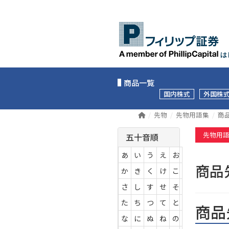
は
商品一覧
国内株式
外国株
先物
先物用語集
商
先物用
五十音順
あ
い
う
え
お
商品
か
き
く
け
こ
さ
し
す
せ
そ
た
ち
つ
て
と
商品
な
に
ぬ
ね
の