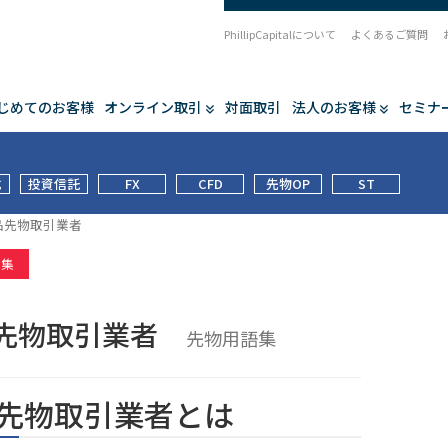
PhillipCapitalについて
よくあるご質問
じめてのお客様
オンライン取引
対面取引
法人のお客様
セミナ
式
投資信託
FX
CFD
先物OP
ST
品先物取引業者
語集
先物取引業者
先物用語集
先物取引業者とは