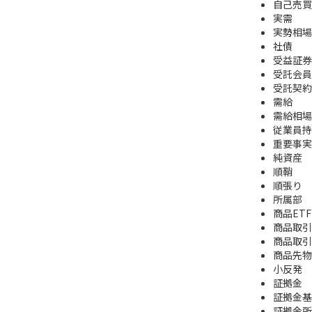
自己売買
実需
実勢相場
社債
受益証券
受託会員
受託契約
需給
需給相場
従業員持
重要事実
純資産
順鞘
順張り
所属部
商品ETF
商品取引
商品取引
商品先物
小反発
証拠金
証拠金基
証拠金所