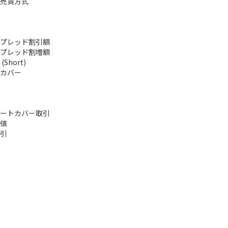
売買方式
プレッド割引額
プレッド割増額
Short)
カバー
ートカバー取引
値
引