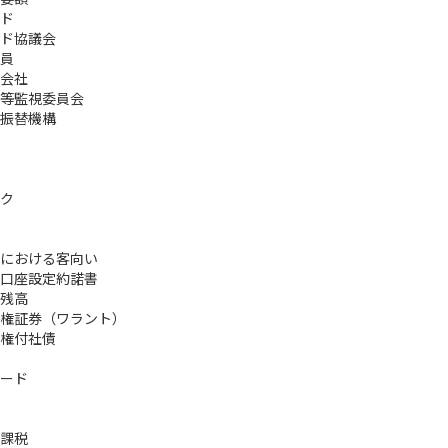
ド
ド協議会
員
会社
等監視委員会
振替機構
ク
における客向い
口座設定約諾書
残高
権証券（ワラント）
権付社債
ード
課税