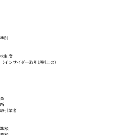
準則
株制度
（インサイダー取引規制上の）
員
所
取引業者
準額
要額