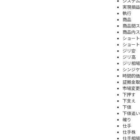
システム
実現損益
執行
商品
商品間ス
商品内ス
ショート (
ショート
ジリ安
ジリ高
ジリ相場
シンジケ
時間的価
証拠金取
市場変更
下押す
下支え
下値
下値追い
確り
仕手
仕手株
仕手相場