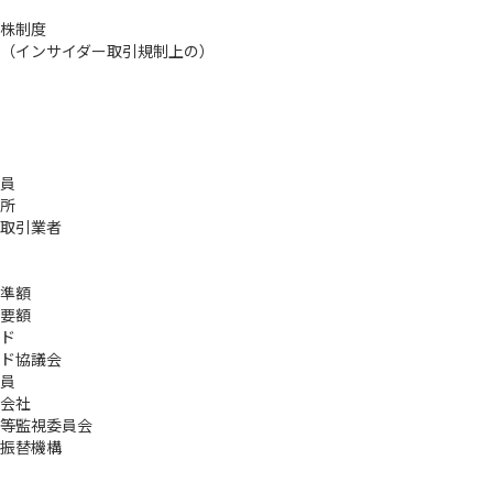
株制度
（インサイダー取引規制上の）
員
所
取引業者
準額
要額
ド
ド協議会
員
会社
等監視委員会
振替機構