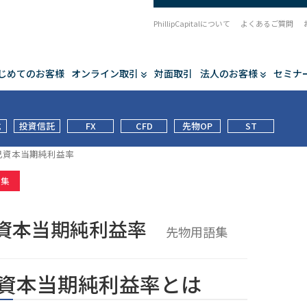
PhillipCapitalについて
よくあるご質問
じめてのお客様
オンライン取引
対面取引
法人のお客様
セミナ
式
投資信託
FX
CFD
先物OP
ST
己資本当期純利益率
語集
資本当期純利益率
先物用語集
資本当期純利益率とは