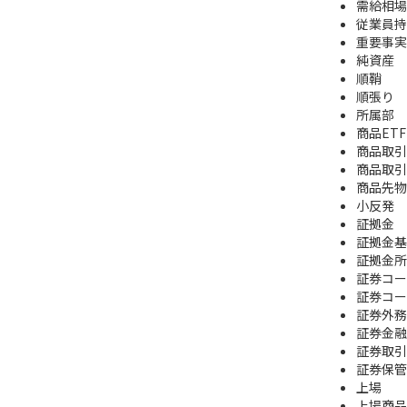
需給相場
従業員持
重要事実
純資産
順鞘
順張り
所属部
商品ETF
商品取引
商品取引
商品先物
小反発
証拠金
証拠金基
証拠金所
証券コー
証券コー
証券外務
証券金融
証券取引
証券保管
上場
上場商品