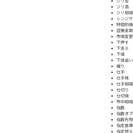
ジリ安
ジリ高
ジリ相場
シンジケ
時間的価
証拠金取
市場変更
下押す
下支え
下値
下値追い
確り
仕手
仕手株
仕手相場
仕切り
仕切値
市中相場
指数
指数オプ
指数先物
指定倉庫
指定替え