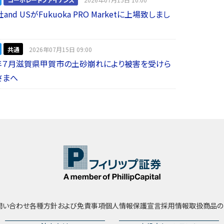
nd USがFukuoka PRO Marketに上場致しまし
共通
2026年07月15日 09:00
年７月滋賀県甲賀市の土砂崩れにより被害を受けら
さまへ
問い合わせ
各種方針および免責事項
個人情報保護宣言
採用情報
取扱商品の