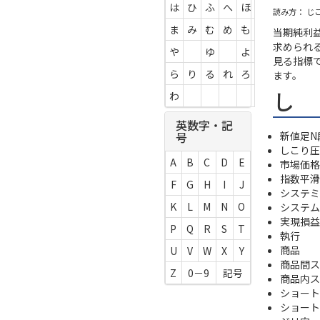
は
ひ
ふ
へ
ほ
読み方： じ
ま
み
む
め
も
当期純利
求められ
や
ゆ
よ
見る指標
ら
り
る
れ
ろ
ます。
し
わ
英数字・記
新値足N
号
しこり圧
A
B
C
D
E
市場価格
指数平滑
F
G
H
I
J
システミ
K
L
M
N
O
システム
実現損益
P
Q
R
S
T
執行
商品
U
V
W
X
Y
商品間ス
Z
0－9
記号
商品内ス
ショート (
ショート