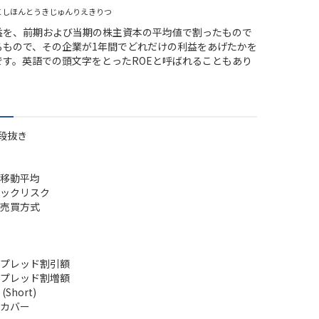
こしほんとうきじゅんりえきりつ
益を、前期および当期の株主資本の平均値で割ったもので
るもので、その企業が1年間でどれだけの利益をあげたかを
です。英語での頭文字をとったROEと呼ばれることもあり
段抜き
移動平均
ックリスク
売買方式
プレッド割引額
プレッド割増額
Short)
カバー