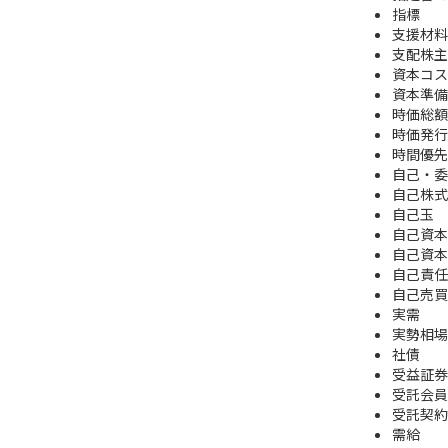
指標
支援材料
支配株主
資本コス
資本準備
時価総額
時価発行
時間優先
自己・委
自己株式
自己玉
自己資本
自己資本
自己責任
自己売買
実需
実勢相場
社債
受益証券
受託会員
受託契約
需給