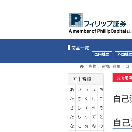
は
商品一覧
国内株式
外国株
先物
先物用語集
自
先物用
五十音順
あ
い
う
え
お
自己
か
き
く
け
こ
さ
し
す
せ
そ
た
ち
つ
て
と
自己
な
に
ぬ
ね
の