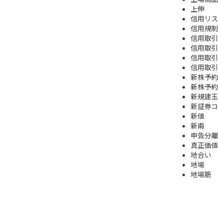
上伸
信用リス
信用規制
信用取引
信用取引
信用取引
信用取引
新株予約
新株予約
新規建玉
新証券コ
新値
新甫
申告分離
真正価値
地合い
地場
地場筋