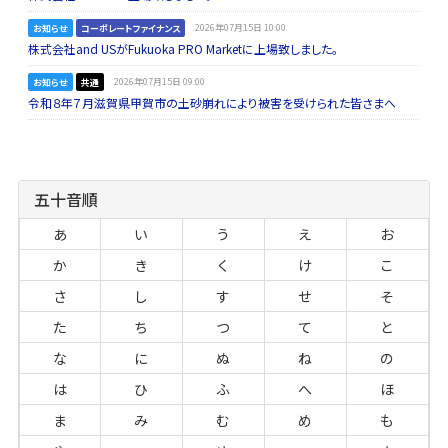
お知らせ
コーポレートファイナンス
2026年07月15日 10:00
株式会社and USがFukuoka PRO Marketに上場致しました。
お知らせ
共通
2026年07月15日 09:00
令和８年７月滋賀県甲賀市の土砂崩れにより被害を受けられた皆さまへ
五十音順
あ
い
う
え
お
か
き
く
け
こ
さ
し
す
せ
そ
た
ち
つ
て
と
な
に
ぬ
ね
の
は
ひ
ふ
へ
ほ
ま
み
む
め
も