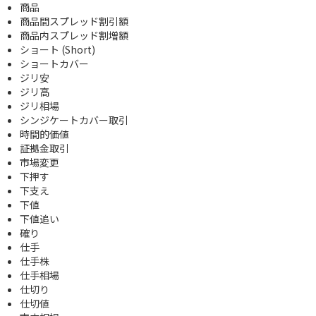
商品
商品間スプレッド割引額
商品内スプレッド割増額
ショート (Short)
ショートカバー
ジリ安
ジリ高
ジリ相場
シンジケートカバー取引
時間的価値
証拠金取引
市場変更
下押す
下支え
下値
下値追い
確り
仕手
仕手株
仕手相場
仕切り
仕切値