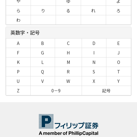
や
ゆ
よ
ら
り
る
れ
ろ
わ
英数字・記号
A
B
C
D
E
F
G
H
I
J
K
L
M
N
O
P
Q
R
S
T
U
V
W
X
Y
Z
0－9
記号