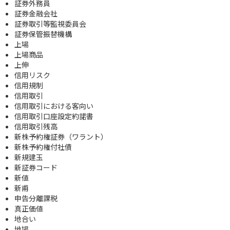
証券外務員
証券金融会社
証券取引等監視委員会
証券保管振替機構
上場
上場商品
上伸
信用リスク
信用規制
信用取引
信用取引における客向い
信用取引口座設定約諾書
信用取引残高
新株予約権証券（ワラント）
新株予約権付社債
新規建玉
新証券コード
新値
新甫
申告分離課税
真正価値
地合い
地場