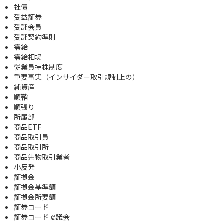
社債
受益証券
受託会員
受託契約準則
需給
需給相場
従業員持株制度
重要事実（インサイダー取引規制上の）
純資産
順鞘
順張り
所属部
商品ETF
商品取引員
商品取引所
商品先物取引業者
小反発
証拠金
証拠金基準額
証拠金所要額
証券コード
証券コード協議会