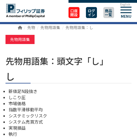
English
口座
ログ
商品
開設
イン
一覧
MENU
先物
先物用語集
先物用語集：し
先物用語集
先物用語集：頭文字「し」
し
新値足N段抜き
しこり圧
市場価格
指数平滑移動平均
システミックリスク
システム売買方式
実現損益
執行