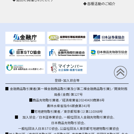
各種活動のご紹介
登録・加入協会等
金融商品取引業者(第一種金融商品取引業及び第二種金融商品取引業)／関東財務
局長（金商）第127号
商品先物取引業者／経済産業省20240430商第6号
農林水産省指令6新食第341号
宅地建物取引業者／東京都知事（1）第110368号
加入協会／
日本証券業協会
、
一般社団法人金融先物取引業協会
、
日本商品先物取引協会
、
一般社団法人日本STO協会
、
公益社団法人東京都宅地建物取引業協会