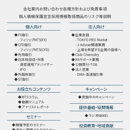
会社案内
お問い合わせ
各種方針および免責事項
個人情報保護宣言
採用情報
取扱商品のリスク等説明
個人向け
法人向け
FX取引
企業金融
フィリップMT5(FX)
TOKYO PRO Market
CFD取引
J-Adviser関連業務
フィリップMT5(CFD)
上場を希望する企業の皆様へ
先物取引
Club Chemistry
日本株投信・外債
IFAサポート業務
資産運用アドバイザー
公開買付・TOB
IPO
法人営業
外国株取引
DMA・高速取引等
ST取引
お役立ちコンテンツ
キャンペーン
MT5コラム
実施中のキャンペーン
動画マニュアル
提供番組・協賛情報
アナリストレポート
ラジオNIKKEI
セミナー
開催予定のセミナー
投資教育・地域貢献
過去に開催されたセミナー