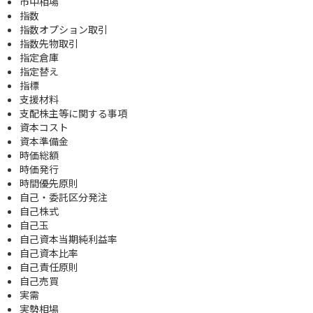
市中相場
指数
指数オプション取引
指数先物取引
指定倉庫
指定替え
指標
支援材料
支配株主等に関する事項
資本コスト
資本準備金
時価総額
時価発行
時間優先原則
自己・委託区分発注
自己株式
自己玉
自己資本当期純利益率
自己資本比率
自己責任原則
自己売買
実需
実勢相場