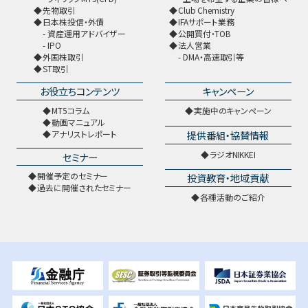
先物取引
Club Chemistry
日本株投信・外債
IFAサポート業務
資産運用アドバイザー
公開買付・TOB
IPO
法人営業
外国株取引
DMA・高速取引等
ST取引
お役立ちコンテンツ
キャンペーン
MT5コラム
実施中のキャンペーン
動画マニュアル
提供番組・協賛情報
アナリストレポート
ラジオNIKKEI
セミナー
開催予定のセミナー
投資教育・地域貢献
過去に開催されたセミナー
各種活動のご紹介