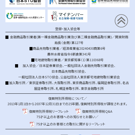
登録・加入協会等
金融商品取引業者(第一種金融商品取引業及び第二種金融商品取引業)／関東財務
局長（金商）第127号
商品先物取引業者／経済産業省20240430商第6号
農林水産省指令6新食第341号
宅地建物取引業者／東京都知事（1）第110368号
加入協会／
日本証券業協会
、
一般社団法人金融先物取引業協会
、
日本商品先物取引協会
、
一般社団法人日本STO協会
、
公益社団法人東京都宅地建物取引業協会
加入取引所／
東京証券取引所
、
大阪取引所
、
東京商品取引所
、
福岡証券取引所
、
名古
屋証券取引所
、
札幌証券取引所
、
東京金融取引所
復興特別所得税について／
2013年1月1日から2037年12月31日までの25年間、復興特別所得税が課税されます。
復興特別所得税リーフレット
復興特別所得税Q&A
75才以上のお客様へのお知らせとお願い／
75才以上のお客様との取引に関するリーフレット