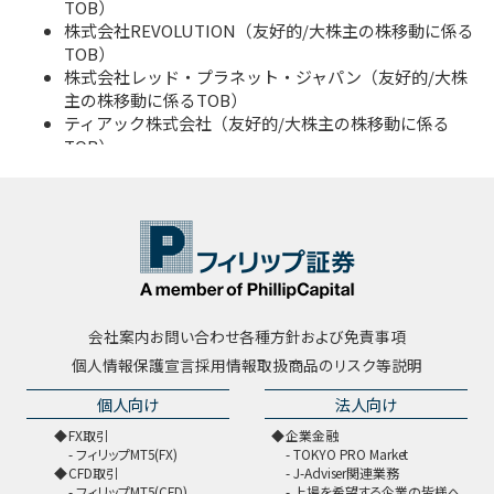
TOB）
株式会社REVOLUTION（友好的/大株主の株移動に係る
TOB）
株式会社レッド・プラネット・ジャパン（友好的/大株
主の株移動に係るTOB）
ティアック株式会社（友好的/大株主の株移動に係る
TOB）
日本サード・パーティ（友好的/大株主の株移動に係る
TOB）
新華ホールディングス・リミテッド（敵対的/提携を目
的としたTOB）
株式会社セレブリックス（友好的/スクイーズアウトを
前提としたTOB）
会社案内
お問い合わせ
各種方針および免責事項
個人情報保護宣言
採用情報
取扱商品のリスク等説明
個人向け
法人向け
FX取引
企業金融
フィリップMT5(FX)
TOKYO PRO Market
CFD取引
J-Adviser関連業務
フィリップMT5(CFD)
上場を希望する企業の皆様へ