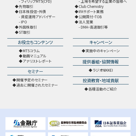
フィリップMT5(CFD)
上場を希望する企業の皆様へ
先物取引
Club Chemistry
日本株投信・外債
IFAサポート業務
資産運用アドバイザー
公開買付・TOB
IPO
法人営業
外国株取引
DMA・高速取引等
ST取引
お役立ちコンテンツ
キャンペーン
MT5コラム
実施中のキャンペーン
動画マニュアル
提供番組・協賛情報
アナリストレポート
ラジオNIKKEI
セミナー
開催予定のセミナー
投資教育・地域貢献
過去に開催されたセミナー
各種活動のご紹介