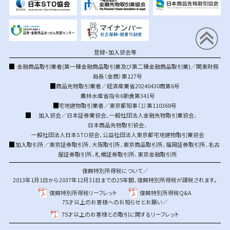
登録・加入協会等
金融商品取引業者(第一種金融商品取引業及び第二種金融商品取引業)／関東財務
局長（金商）第127号
商品先物取引業者／経済産業省20240430商第6号
農林水産省指令6新食第341号
宅地建物取引業者／東京都知事（1）第110368号
加入協会／
日本証券業協会
、
一般社団法人金融先物取引業協会
、
日本商品先物取引協会
、
一般社団法人日本STO協会
、
公益社団法人東京都宅地建物取引業協会
加入取引所／
東京証券取引所
、
大阪取引所
、
東京商品取引所
、
福岡証券取引所
、
名古
屋証券取引所
、
札幌証券取引所
、
東京金融取引所
復興特別所得税について／
2013年1月1日から2037年12月31日までの25年間、復興特別所得税が課税されます。
復興特別所得税リーフレット
復興特別所得税Q&A
75才以上のお客様へのお知らせとお願い／
75才以上のお客様との取引に関するリーフレット