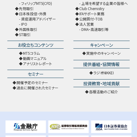
フィリップMT5(CFD)
上場を希望する企業の皆様へ
先物取引
Club Chemistry
日本株投信・外債
IFAサポート業務
資産運用アドバイザー
公開買付・TOB
IPO
法人営業
外国株取引
DMA・高速取引等
ST取引
お役立ちコンテンツ
キャンペーン
MT5コラム
実施中のキャンペーン
動画マニュアル
提供番組・協賛情報
アナリストレポート
ラジオNIKKEI
セミナー
開催予定のセミナー
投資教育・地域貢献
過去に開催されたセミナー
各種活動のご紹介