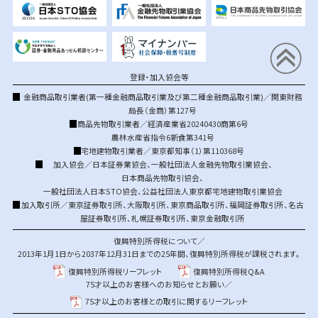
登録・加入協会等
金融商品取引業者(第一種金融商品取引業及び第二種金融商品取引業)／関東財務
局長（金商）第127号
商品先物取引業者／経済産業省20240430商第6号
農林水産省指令6新食第341号
宅地建物取引業者／東京都知事（1）第110368号
加入協会／
日本証券業協会
、
一般社団法人金融先物取引業協会
、
日本商品先物取引協会
、
一般社団法人日本STO協会
、
公益社団法人東京都宅地建物取引業協会
加入取引所／
東京証券取引所
、
大阪取引所
、
東京商品取引所
、
福岡証券取引所
、
名古
屋証券取引所
、
札幌証券取引所
、
東京金融取引所
復興特別所得税について／
2013年1月1日から2037年12月31日までの25年間、復興特別所得税が課税されます。
復興特別所得税リーフレット
復興特別所得税Q&A
75才以上のお客様へのお知らせとお願い／
75才以上のお客様との取引に関するリーフレット