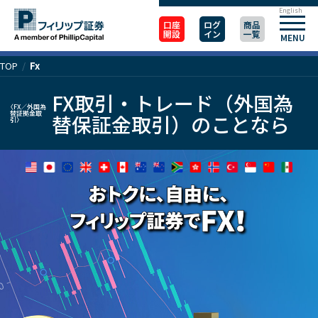
English
口座
ログ
商品
開設
イン
一覧
MENU
TOP
/
Fx
FX取引・トレード（外国為
〈FX／外国為
替証拠金取
替保証⾦取引）のことなら
引〉