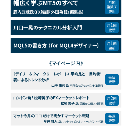
幅広く学ぶMT5のすべて
月間
複数回
鹿内武蔵氏（FX雑誌『外国為替』編集長）
更新
1
月
回
川口一晃のテクニカル分析入門
更新
1
月
回
MQL5の書き方
（for MQL4デザイナー）
更新
《マイページ内》
〈デイリー＆ウィークリーレポート〉 平均足と一目均衡
毎日
表によるトレンド分析
更新
山中 康司 氏
有限会社アセンダント 取締役
2
ロンドン発！ 松崎美子のFXマーケットレポート
月
回
更新
松崎 美子 氏
英国在住個人投資家
マット今井のココだけで明かすマーケット戦略
毎週
更新
今井 雅人 氏
マットキャピタルマネージメント 代表