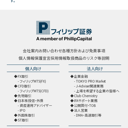
す。
会社案内
お問い合わせ
各種方針および免責事項
個人情報保護宣言
採用情報
取扱商品のリスク等説明
個人向け
法人向け
FX取引
企業金融
フィリップMT5(FX)
TOKYO PRO Market
CFD取引
J-Adviser関連業務
フィリップMT5(CFD)
上場を希望する企業の皆様へ
先物取引
Club Chemistry
日本株投信・外債
IFAサポート業務
資産運用アドバイザー
公開買付・TOB
IPO
法人営業
外国株取引
DMA・高速取引等
ST取引