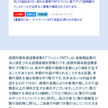
【6/25追記あり】一部のお客様でMT5パソコン版アプリで証明書の
インストールが出来ない事象が確認されております。
CFD取引
お知らせ
外国為替
2026年06月17日 14:35
【重要】6/20～ マイページ・MT5 認証必須化のお知らせ
店頭外国為替証拠金取引「フィリップMT5」は、金融商品取引
法に規定される店頭金融先物取引です。店頭外国為替証拠金
取引（FX取引）は、金利や通貨の価格の変動により損失が生ず
ることがあります。多額の利益が得られることがある反面、多
額の損失を被る危険を伴う取引です。元本あるいは利益を保
証するものではなく、相場の変動によりお客様が差し入れた証
拠金以上の損失が生ずる場合がございます。したがって、取引
を開始する場合または継続して行なう場合には、取引の仕組
みやリスクについて十分に研究し、自己の資力、取引経験及び
取引目的等に照らし、ご自身の判断でお取引をしていただきま