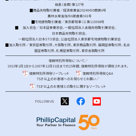
局長（金商）第127号
商品先物取引業者／経済産業省20240430商第6号
農林水産省指令6新食第341号
宅地建物取引業者／東京都知事（1）第110368号
加入協会／
日本証券業協会
、
一般社団法人金融先物取引業協会
、
日本商品先物取引協会
、
一般社団法人日本STO協会
、
公益社団法人東京都宅地建物取引業協会
加入取引所／
東京証券取引所
、
大阪取引所
、
東京商品取引所
、
福岡証券取引所
、
名古
屋証券取引所
、
札幌証券取引所
、
東京金融取引所
復興特別所得税について／
2013年1月1日から2037年12月31日までの25年間、復興特別所得税が課税されます。
復興特別所得税リーフレット
復興特別所得税Q&A
75才以上のお客様へのお知らせとお願い／
75才以上のお客様との取引に関するリーフレット
FOLLOW US