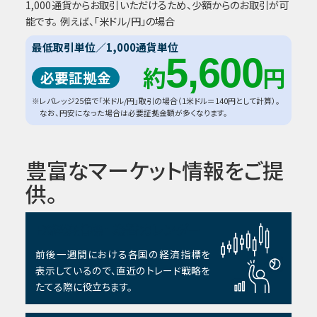
1,000通貨からお取引いただけるため、少額からのお取引が可
能です。 例えば、「米ドル/円」の場合
最低取引単位／1,000通貨単位
5,600
約
円
必要証拠金
※レバレッジ25倍で「米ドル/円」取引の場合（1米ドル＝140円として計算）。
なお、円安になった場合は必要証拠金額が多くなります。
豊富なマーケット情報をご提
供。
FX経済指標・
為替カレンダー
前後一週間における各国の経済指標を
表示しているので、直近のトレード戦略を
たてる際に役立ちます。