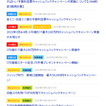
すばトレ！手数料全額キャッシュバックキャンペーンの実施について【J-Net約
定5銘柄対象】
お知らせ
キャンペーン
2022年05月02日 09:00
金ミニ・白金ミニ取引手数料全額キャッシュバックキャンペーン
CFD取引
キャンペーン
ニュースリリース
2022年03月01日 15:30
2022年3月＆4月、CFD取引で最大100万円キャッシュバックキャンペーン実施
のお知らせ
CFD取引
キャンペーン
2021年04月12日 14:50
CFD取引で最大100万円キャッシュバックキャンペーン実施中
お知らせ
キャンペーン
外国為替
2020年12月08日 12:02
CFD取扱スタート記念、FX手帳プレゼントキャンペーン開始！
キャンペーン
外国為替
2020年08月24日 10:00
フィリップMT5 新規口座開設 最大50,000円キャッシュバックキャンペー
ン！
キャンペーン
先物取引
2020年03月11日 13:25
日経225先物・TOPIX先物でキャッシュバックキャンペーン
キャンペーン
先物取引
2020年01月24日 09:05
TOPIX先物取扱開始記念！キャッシュバックキャンペーン