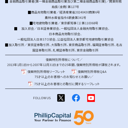
金融商品取引業者(第一種金融商品取引業及び第二種金融商品取引業)／関東財務
局長（金商）第127号
商品先物取引業者／経済産業省20240430商第6号
農林水産省指令6新食第341号
宅地建物取引業者／東京都知事（1）第110368号
加入協会／
日本証券業協会
、
一般社団法人金融先物取引業協会
、
日本商品先物取引協会
、
一般社団法人日本STO協会
、
公益社団法人東京都宅地建物取引業協会
加入取引所／
東京証券取引所
、
大阪取引所
、
東京商品取引所
、
福岡証券取引所
、
名古
屋証券取引所
、
札幌証券取引所
、
東京金融取引所
復興特別所得税について／
2013年1月1日から2037年12月31日までの25年間、復興特別所得税が課税されます。
復興特別所得税リーフレット
復興特別所得税Q&A
75才以上のお客様へのお知らせとお願い／
75才以上のお客様との取引に関するリーフレット
FOLLOW US