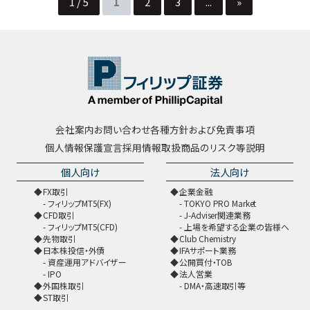
1 / 5
1
2
3
...
»
会社案内
お問い合わせ
各種方針および免責事項
個人情報保護宣言
採用情報
取扱商品のリスク等説明
個人向け
法人向け
FX取引
企業金融
フィリップMT5(FX)
TOKYO PRO Market
CFD取引
J-Adviser関連業務
フィリップMT5(CFD)
上場を希望する企業の皆様へ
先物取引
Club Chemistry
日本株投信・外債
IFAサポート業務
資産運用アドバイザー
公開買付・TOB
IPO
法人営業
外国株取引
DMA・高速取引等
ST取引