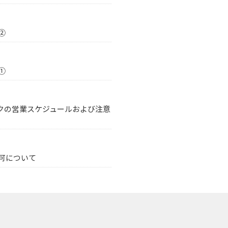
②
①
クの営業スケジュールおよび注意
可について