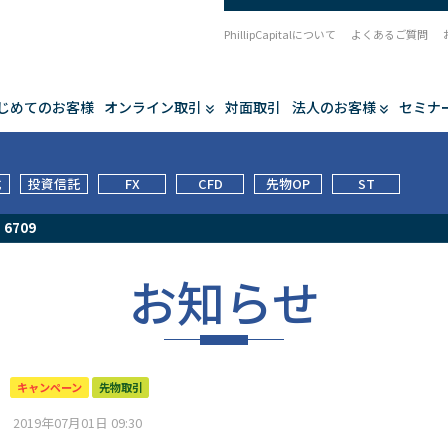
PhillipCapitalについて
よくあるご質問
じめてのお客様
オンライン取引
対面取引
法人のお客様
セミナ
式
投資信託
FX
CFD
先物OP
ST
/
6709
お知らせ
キャンペーン
先物取引
2019年07月01日 09:30