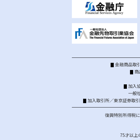
金融商品取引
商
加入
一般
加入取引所／
東京証券取引
復興特別所得税に
75才以