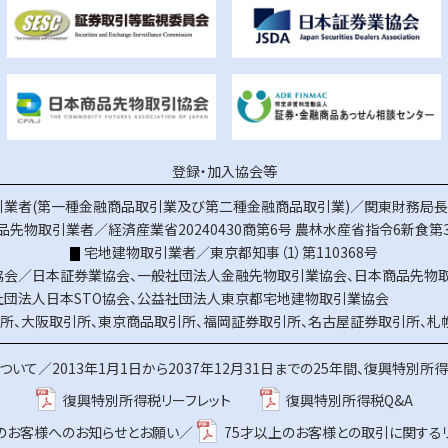
登録・加入協会等
業者(第一種金融商品取引業及び第二種金融商品取引業)／関東財務局長（
品先物取引業者／経済産業省20240430商第6号
農林水産省指令6新食第3
宅地建物取引業者／東京都知事（1）第110368号
協会／
日本証券業協会
、
一般社団法人金融先物取引業協会
、
日本商品先物
社団法人日本STO協会
、
公益社団法人東京都宅地建物取引業協会
所
、
大阪取引所
、
東京商品取引所
、
福岡証券取引所
、
名古屋証券取引所
、
札
ついて／
2013年1月1日から2037年12月31日までの25年間、復興特別所
復興特別所得税リーフレット
復興特別所得税Q&A
上のお客様へのお知らせとお願い／
75才以上のお客様との取引に関する