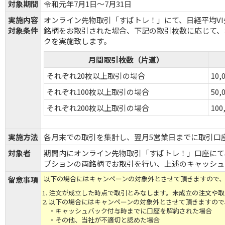
対象期間
令和元年7月1日～7月31日
実施内容
オンライン先物取引「すばトレ！」にて、
日経平均V
対象条件
銘柄をお取引された場合、下記の取引枚数に応じて、
クを実施致します。
月間取引枚数（片道）
それぞれ20枚以上取引の場合
10,
それぞれ100枚以上取引の場合
50,
それぞれ200枚以上取引の場合
100
実施方法
各月末での取引を集計し、翌月5営業日までに取引口
対象者
期間内にオンライン先物取引「すばトレ！」口座にて
プション
の両銘柄でお取引を行い、上述のキャッシュ
以下の場合にはキャンペーンの対象外とさせて頂きますので
留意事項
注文が成立した時点で取引とみなします。未成立の注文や取
以下の場合にはキャンペーンの対象外とさせて頂きますので
・キャッシュバック付与時までに口座を解約された場合
・その他、当社が不適切と認めた場合