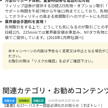
万全のサポート体制。重要時間帯も電話対応可能
フィリップ証券が提供する日経225先物・オプション取引
サポート時間を午前7時から午後11時までとしており、先
してボラティリティの高まる夜間取引へのサポートにも対
業界最低手数料を実現！
先物取引をする上で、どうしても気になるのが取引ごとの
日経225
、
225mini
では業界最安値水準並み、
NYダウ先物
値でご提供しています。(2018年1月弊社調べ)
本キャンペーンの内容は予告なく変更又は中止となる場合が
ださい。
お取引の際は「
リスクの確認
」を必ずご確認下さい。
関連カテゴリ・お勧めコンテン
2026年06月25日 08:48
お知らせ
先物取引
日経225
【重要】6/27～ パスキー認証必須化のお知らせ（すばトレ！）