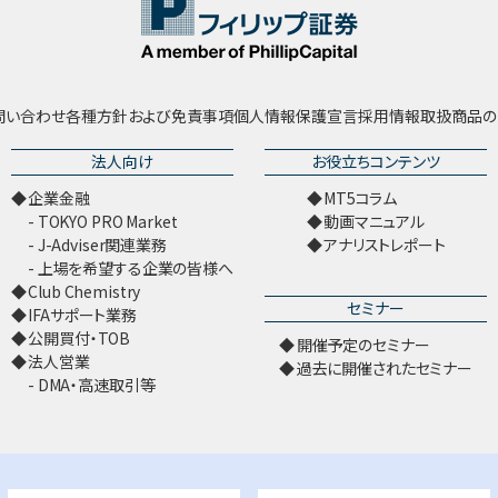
問い合わせ
各種方針および免責事項
個人情報保護宣言
採用情報
取扱商品の
法人向け
お役立ちコンテンツ
企業金融
MT5コラム
TOKYO PRO Market
動画マニュアル
J-Adviser関連業務
アナリストレポート
上場を希望する企業の皆様へ
Club Chemistry
セミナー
IFAサポート業務
公開買付・TOB
開催予定のセミナー
法人営業
過去に開催されたセミナー
DMA・高速取引等