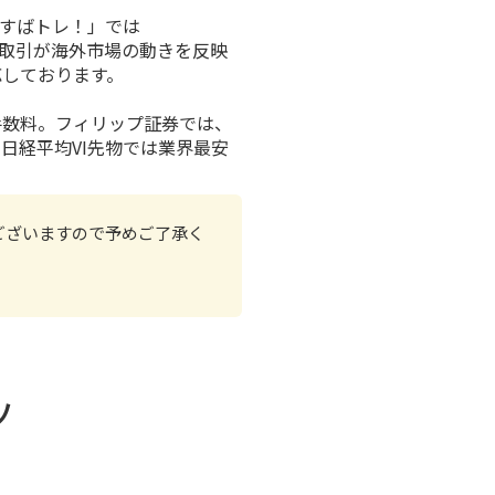
「すばトレ！」では
物取引が海外市場の動きを反映
応しております。
手数料
。フィリップ証券では、
と
日経平均VI先物
では業界最安
ございますので予めご了承く
ツ