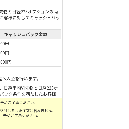
I先物
と
日経225オプション
の両
お客様に対してキャッシュバッ
キャッシュバック金額
000円
000円
,000円
座へ入金を行います。
、
日経平均VI先物
と
日経225オ
バック条件を満たしたお客様
、予めご了承ください。
り消しをした注文は含みません。
、予めご了承ください。