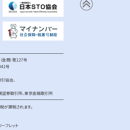
金商）第127号
41号
取引協会
、
幌証券取引所
、
東京金融取引所
得税が課税されます。
リーフレット