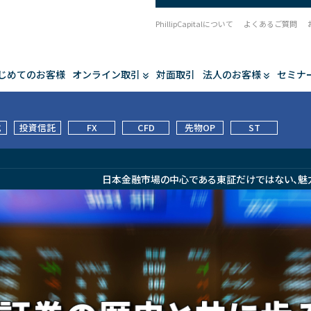
PhillipCapitalについて
よくあるご質問
じめてのお客様
オンライン取引
対面取引
法人のお客様
セミナ
式
投資信託
FX
CFD
先物OP
ST
日本金融市場の中心である東証だけではない、魅