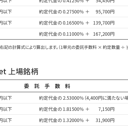
万円以下
約定代金の 0.41250％
＋
54,450円
万円以下
約定代金の 0.27500％
＋
95,700円
万円以下
約定代金の 0.16500％
＋
139,700円
約定代金の 0.11000％
＋
167,200円
右記の計算式により算出します。
（1単元の委託手数料 × 約定数量 ÷
ket 上場銘柄
委託手数料
万円以下
約定代金の 2.53000％（4,400円に満たない場
万円以下
約定代金の 1.81500％
＋
7,150円
万円以下
約定代金の 1.32000％
＋
31,900円