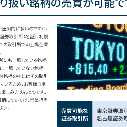
り扱い銘柄の売買が可能で
が圧倒的に多いのですが、
証券取引所（名証）、札幌
ぞれの取引所での上場企業
。
所にも上場している銘柄
証に上場していない銘柄
単独銘柄の中にはその取引
ているため、お客様自身
も楽しみ方のひとつです。
柄については、営業担当
さい。
売買可能な
東京証券取
証券取引所
名古屋証券