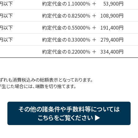
万円以下
約定代金の 1.10000％
＋
53,900円
万円以下
約定代金の 0.82500％
＋
108,900円
万円以下
約定代金の 0.55000％
＋
191,400円
万円以下
約定代金の 0.33000％
＋
279,400円
約定代金の 0.22000％
＋
334,400円
、いずれも消費税込みの総額表示となっております。
が生じた場合には、端数を切り捨てます。
その他の諸条件や手数料等については
こちらをご覧ください