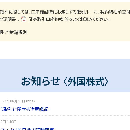
取引に際しては、口座開設時にお渡しする取引ルール、
契約締結前交
ク説明書
、
証券取引口座約款
等をよくお読みください。
明・約款諸規則
お知らせ
〈外国株式〉
026年08月03日 09:33
伴う取引に関する注意喚起
0日 14:37
月のスワップ付加日数の臨時変更