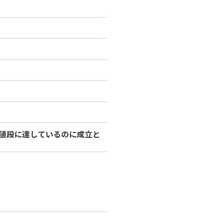
？
の値段に達しているのに成立と
？