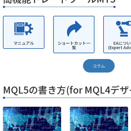
マニュアル
ショートカット一
EAにつ
覧
(Expert Adv
コラム
MQL5の書き方(for MQL4デ