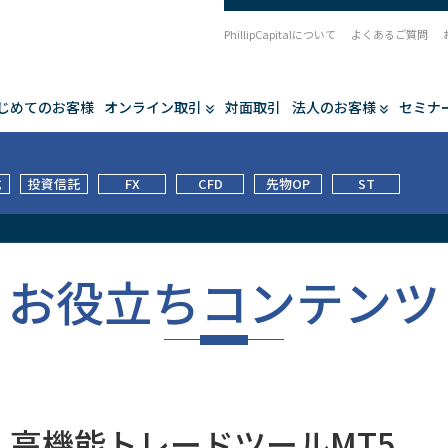
PhillipCapitalについて
よくあるご質問
じめてのお客様
オンライン取引
対面取引
法人のお客様
セミナ
式
投資信託
FX
CFD
先物OP
ST
お役立ちコンテンツ
高機能トレードツールMT5