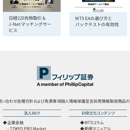
日経225先物取引＆
MT5 EAの選び方と
J-Netマッチングサー
バックテストの有効性
ビス
問い合わせ
各種方針および免責事項
個人情報保護宣言
採用情報
取扱商品の
法人向け
お役立ちコンテンツ
企業金融
MT5コラム
TOKYO PRO Market
動画マニュアル