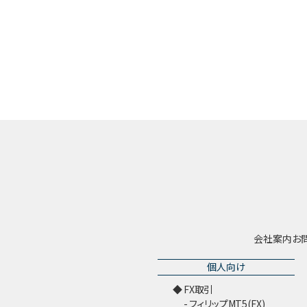
会社案内
お
個人向け
FX取引
フィリップMT5(FX)