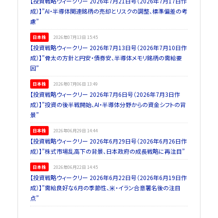
【投資戦略ウィークリー 2026年7月21日号（2026年7月17日作
成）】”AI・半導体関連銘柄の売却とリスクの調整、標準偏差の考
慮”
日本株
2026年07月13日 15:45
【投資戦略ウィークリー 2026年7月13日号（2026年7月10日作
成）】”骨太の方針と円安・債券安、半導体メモリ銘柄の需給要
因”
日本株
2026年07月06日 13:49
【投資戦略ウィークリー 2026年7月6日号（2026年7月3日作
成）】”投資の後半戦開始、AI・半導体分野からの資金シフトの背
景”
日本株
2026年06月29日 14:44
【投資戦略ウィークリー 2026年6月29日号（2026年6月26日作
成）】”株式市場乱高下の背景、日本政府の成長戦略に再注目”
日本株
2026年06月22日 14:45
【投資戦略ウィークリー 2026年6月22日号（2026年6月19日作
成）】”需給良好な6月の季節性、米・イラン合意署名後の注目
点”