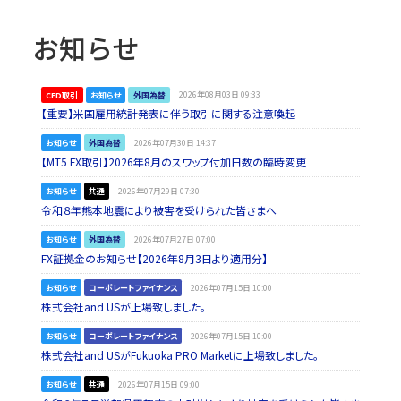
お知らせ
CFD取引
お知らせ
外国為替
2026年08月03日 09:33
【重要】米国雇用統計発表に伴う取引に関する注意喚起
お知らせ
外国為替
2026年07月30日 14:37
【MT5 FX取引】2026年8月のスワップ付加日数の臨時変更
お知らせ
共通
2026年07月29日 07:30
令和８年熊本地震により被害を受けられた皆さまへ
お知らせ
外国為替
2026年07月27日 07:00
FX証拠金のお知らせ【2026年8月3日より適用分】
お知らせ
コーポレートファイナンス
2026年07月15日 10:00
株式会社and USが上場致しました。
お知らせ
コーポレートファイナンス
2026年07月15日 10:00
株式会社and USがFukuoka PRO Marketに上場致しました。
お知らせ
共通
2026年07月15日 09:00