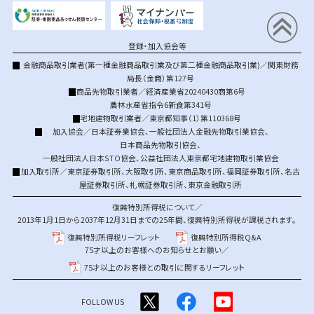
登録・加入協会等
金融商品取引業者(第一種金融商品取引業及び第二種金融商品取引業)／関東財務
局長（金商）第127号
商品先物取引業者／経済産業省20240430商第6号
農林水産省指令6新食第341号
宅地建物取引業者／東京都知事（1）第110368号
加入協会／
日本証券業協会
、
一般社団法人金融先物取引業協会
、
日本商品先物取引協会
、
一般社団法人日本STO協会
、
公益社団法人東京都宅地建物取引業協会
加入取引所／
東京証券取引所
、
大阪取引所
、
東京商品取引所
、
福岡証券取引所
、
名古
屋証券取引所
、
札幌証券取引所
、
東京金融取引所
復興特別所得税について／
2013年1月1日から2037年12月31日までの25年間、復興特別所得税が課税されます。
復興特別所得税リーフレット
復興特別所得税Q&A
75才以上のお客様へのお知らせとお願い／
75才以上のお客様との取引に関するリーフレット
FOLLOW US