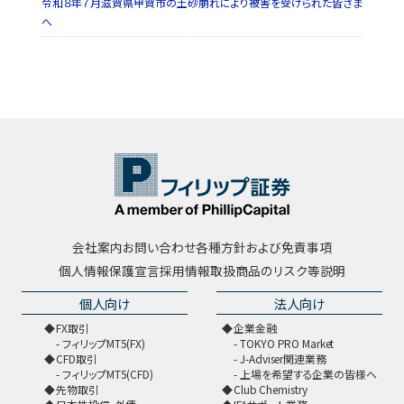
令和８年７月滋賀県甲賀市の土砂崩れにより被害を受けられた皆さま
へ
会社案内
お問い合わせ
各種方針および免責事項
個人情報保護宣言
採用情報
取扱商品のリスク等説明
個人向け
法人向け
FX取引
企業金融
フィリップMT5(FX)
TOKYO PRO Market
CFD取引
J-Adviser関連業務
フィリップMT5(CFD)
上場を希望する企業の皆様へ
先物取引
Club Chemistry