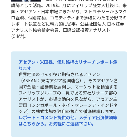
講師として活躍。2019年1月にフィリップ証券入社後は、米
国・アセアン・日本市場にまたがり、ストラテジーからマク
ロ経済、個別銘柄、コモディティまで多岐にわたる分野での
レポート執筆などに精力的に従事。公益社団法人 日本証券
アナリスト協会検定会員、国際公認投資アナリスト
(CIIA®)。
アセアン・米国株、個別銘柄のリサーチレポート承
ります
世界経済のけん引役と期待されるアセアン
（ASEAN：東南アジア諸国連合）。その
アセアン各
国で金融・証券業を展開し、マーケットを精通する
フィリップグループ
の一員である弊社リサーチ部の
アナリストが、市場の動向を見ながら、アセアン主
要国（
シンガポール
・
タイ
・
マレーシア
・
インドネ
シア
）の株式市場を独自の視点で徹底解説します。
レポート・コメント提供の他、メディア出演依頼等
は
こちら
から。お気軽にご連絡下さい。