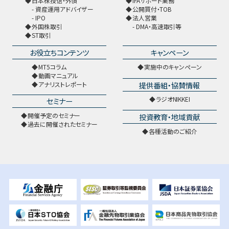
日本株投信・外債
IFAサポート業務
資産運用アドバイザー
公開買付・TOB
IPO
法人営業
外国株取引
DMA・高速取引等
ST取引
お役立ちコンテンツ
キャンペーン
MT5コラム
実施中のキャンペーン
動画マニュアル
提供番組・協賛情報
アナリストレポート
ラジオNIKKEI
セミナー
開催予定のセミナー
投資教育・地域貢献
過去に開催されたセミナー
各種活動のご紹介