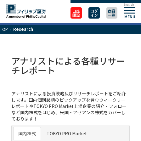
English
口座
ログ
商品
開設
イン
一覧
MENU
TOP
/
Research
アナリストによる各種リサー
チレポート
アナリストによる投資戦略及びリサーチレポートをご紹介
します。国内個別銘柄のピックアップを含むウィークリー
レポートや
TOKYO PRO Market
上場企業の紹介・フォロー
など国内株式をはじめ、
米国
・
アセアンの株式
をカバーし
ております！
国内株式
TOKYO PRO Market