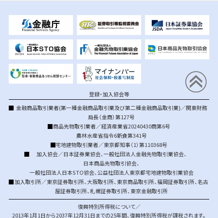
登録・加入協会等
金融商品取引業者(第一種金融商品取引業及び第二種金融商品取引業)／関東財務
局長（金商）第127号
商品先物取引業者／経済産業省20240430商第6号
農林水産省指令6新食第341号
宅地建物取引業者／東京都知事（1）第110368号
加入協会／
日本証券業協会
、
一般社団法人金融先物取引業協会
、
日本商品先物取引協会
、
一般社団法人日本STO協会
、
公益社団法人東京都宅地建物取引業協会
加入取引所／
東京証券取引所
、
大阪取引所
、
東京商品取引所
、
福岡証券取引所
、
名古
屋証券取引所
、
札幌証券取引所
、
東京金融取引所
復興特別所得税について／
2013年1月1日から2037年12月31日までの25年間、復興特別所得税が課税されます。