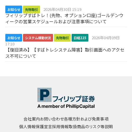
2026年04月30日 15:19
お知らせ
先物取引
フィリップすばトレ！(先物、オプション口座)ゴールデンウ
ィークの営業スケジュールおよび注意事項について
2026年04月09日
お知らせ
システム稼動状況
先物取引
日経225
17:10
【復旧済み】【すばトレシステム障害】取引画面へのアクセ
ス不可について
会社案内
お問い合わせ
各種方針および免責事項
個人情報保護宣言
採用情報
取扱商品のリスク等説明