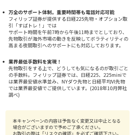
万全のサポート体制。重要時間帯も電話対応可能
フィリップ証券が提供する日経225先物・オプション取
引「すばトレ！」では
サポート時間を午前7時から午後11時までとしており、
先物取引が海外市場の動きを反映してボラティリティの
高まる夜間取引へのサポートにも対応しております。
業界最低手数料を実現！
先物取引をする上で、どうしても気になるのが取引ごと
の
手数料
。フィリップ証券では、
日経225
、
225mini
で
は業界最安値水準並み、
NYダウ先物
と
日経平均VI先物
では業界最安値でご提供しています。(2018年10月弊社
調べ)
本キャンペーンの内容は予告なく変更又は中止となる
場合がございますので予めご了承ください。
お取引の際は「
リスクの確認
」を必ずご確認下さい。