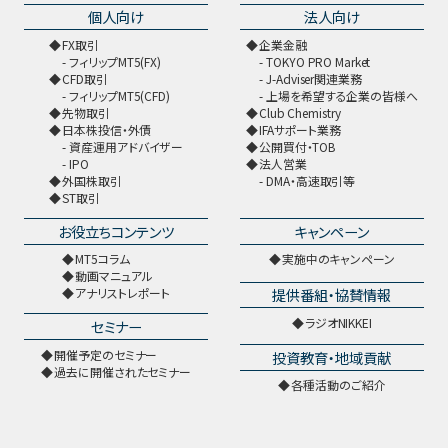
個人向け
法人向け
FX取引
企業金融
フィリップMT5(FX)
TOKYO PRO Market
CFD取引
J-Adviser関連業務
フィリップMT5(CFD)
上場を希望する企業の皆様へ
先物取引
Club Chemistry
日本株投信・外債
IFAサポート業務
資産運用アドバイザー
公開買付・TOB
IPO
法人営業
外国株取引
DMA・高速取引等
ST取引
お役立ちコンテンツ
キャンペーン
MT5コラム
実施中のキャンペーン
動画マニュアル
提供番組・協賛情報
アナリストレポート
ラジオNIKKEI
セミナー
開催予定のセミナー
投資教育・地域貢献
過去に開催されたセミナー
各種活動のご紹介