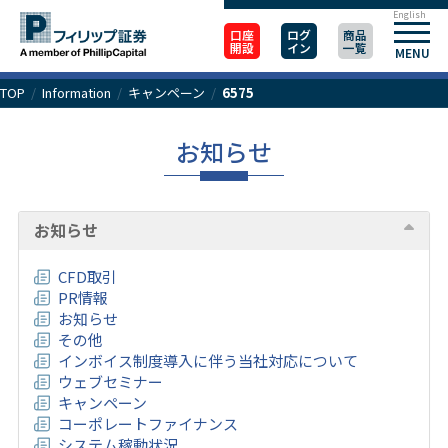
English
口座
ログ
商品
開設
イン
一覧
MENU
TOP
/
Information
/
キャンペーン
/
6575
お知らせ
お知らせ
CFD取引
PR情報
お知らせ
その他
インボイス制度導入に伴う当社対応について
ウェブセミナー
キャンペーン
コーポレートファイナンス
システム稼動状況