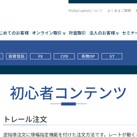
PhillipCapitalについて
よくあるご質問
じめてのお客様
オンライン取引
対面取引
法人のお客様
セミナ
式
投資信託
FX
CFD
先物OP
ST
初心者コンテンツ
トレール注文
逆指値注文に値幅指定機能を付けた注文方法です。レートが動く