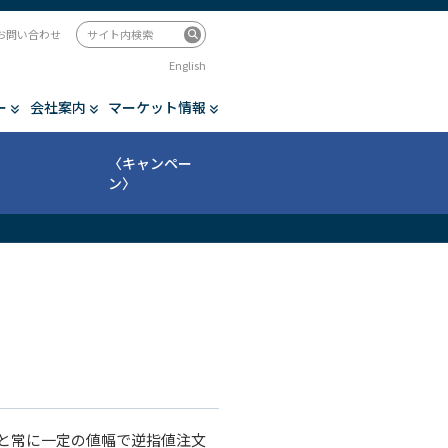
お問い合わせ
English
ー
会社案内
マーケット情報
〈キャンペー
ン〉
と常に一定の値幅で逆指値注文