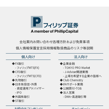
会社案内
お問い合わせ
各種方針および免責事項
個人情報保護宣言
採用情報
取扱商品のリスク等説明
個人向け
法人向け
FX取引
企業金融
フィリップMT5(FX)
TOKYO PRO Market
CFD取引
J-Adviser関連業務
フィリップMT5(CFD)
上場を希望する企業の皆様へ
先物取引
Club Chemistry
日本株投信・外債
IFAサポート業務
資産運用アドバイザー
公開買付・TOB
IPO
法人営業
外国株取引
DMA・高速取引等
ST取引
お役立ちコンテンツ
キャンペーン