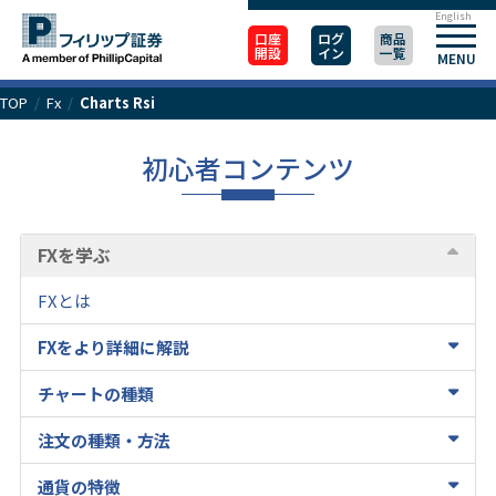
English
口座
ログ
商品
開設
イン
一覧
MENU
TOP
/
Fx
/
Charts Rsi
初心者コンテンツ
FXを学ぶ
FXとは
FXをより詳細に解説
チャートの種類
注文の種類・方法
通貨の特徴