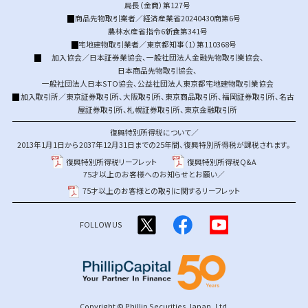
局長（金商）第127号
商品先物取引業者／経済産業省20240430商第6号
農林水産省指令6新食第341号
宅地建物取引業者／東京都知事（1）第110368号
加入協会／
日本証券業協会
、
一般社団法人金融先物取引業協会
、
日本商品先物取引協会
、
一般社団法人日本STO協会
、
公益社団法人東京都宅地建物取引業協会
加入取引所／
東京証券取引所
、
大阪取引所
、
東京商品取引所
、
福岡証券取引所
、
名古
屋証券取引所
、
札幌証券取引所
、
東京金融取引所
復興特別所得税について／
2013年1月1日から2037年12月31日までの25年間、復興特別所得税が課税されます。
復興特別所得税リーフレット
復興特別所得税Q&A
75才以上のお客様へのお知らせとお願い／
75才以上のお客様との取引に関するリーフレット
FOLLOW US
Copyright © Phillip Securities Japan, Ltd.