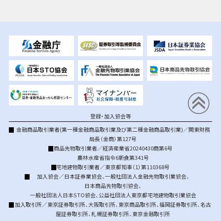
登録・加入協会等
金融商品取引業者(第一種金融商品取引業及び第二種金融商品取引業)／関東財務
局長（金商）第127号
商品先物取引業者／経済産業省20240430商第6号
農林水産省指令6新食第341号
宅地建物取引業者／東京都知事（1）第110368号
加入協会／
日本証券業協会
、
一般社団法人金融先物取引業協会
、
日本商品先物取引協会
、
一般社団法人日本STO協会
、
公益社団法人東京都宅地建物取引業協会
加入取引所／
東京証券取引所
、
大阪取引所
、
東京商品取引所
、
福岡証券取引所
、
名古
屋証券取引所
、
札幌証券取引所
、
東京金融取引所