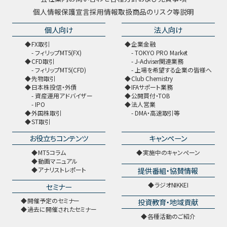
個人情報保護宣言
採用情報
取扱商品のリスク等説明
個人向け
法人向け
FX取引
企業金融
フィリップMT5(FX)
TOKYO PRO Market
CFD取引
J-Adviser関連業務
フィリップMT5(CFD)
上場を希望する企業の皆様へ
先物取引
Club Chemistry
日本株投信・外債
IFAサポート業務
資産運用アドバイザー
公開買付・TOB
IPO
法人営業
外国株取引
DMA・高速取引等
ST取引
お役立ちコンテンツ
キャンペーン
MT5コラム
実施中のキャンペーン
動画マニュアル
提供番組・協賛情報
アナリストレポート
ラジオNIKKEI
セミナー
開催予定のセミナー
投資教育・地域貢献
過去に開催されたセミナー
各種活動のご紹介