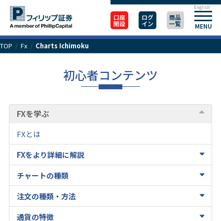
English
口座
ログ
商品
開設
イン
一覧
MENU
TOP
/
Fx
/
Charts Ichimoku
初心者コンテンツ
FXを学ぶ
FXとは
FXをより詳細に解説
チャートの種類
注文の種類・方法
通貨の特徴