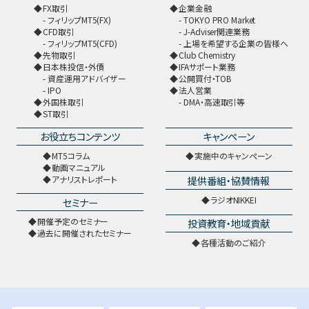
FX取引
企業金融
フィリップMT5(FX)
TOKYO PRO Market
CFD取引
J-Adviser関連業務
フィリップMT5(CFD)
上場を希望する企業の皆様へ
先物取引
Club Chemistry
日本株投信・外債
IFAサポート業務
資産運用アドバイザー
公開買付・TOB
IPO
法人営業
外国株取引
DMA・高速取引等
ST取引
お役立ちコンテンツ
キャンペーン
MT5コラム
実施中のキャンペーン
動画マニュアル
提供番組・協賛情報
アナリストレポート
ラジオNIKKEI
セミナー
開催予定のセミナー
投資教育・地域貢献
過去に開催されたセミナー
各種活動のご紹介