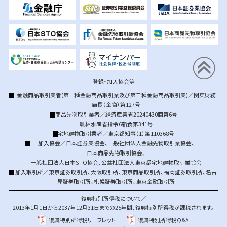
登録・加入協会等
金融商品取引業者(第一種金融商品取引業及び第二種金融商品取引業)／関東財務
局長（金商）第127号
商品先物取引業者／経済産業省20240430商第6号
農林水産省指令6新食第341号
宅地建物取引業者／東京都知事（1）第110368号
加入協会／
日本証券業協会
、
一般社団法人金融先物取引業協会
、
日本商品先物取引協会
、
一般社団法人日本STO協会
、
公益社団法人東京都宅地建物取引業協会
加入取引所／
東京証券取引所
、
大阪取引所
、
東京商品取引所
、
福岡証券取引所
、
名古
屋証券取引所
、
札幌証券取引所
、
東京金融取引所
復興特別所得税について／
2013年1月1日から2037年12月31日までの25年間、復興特別所得税が課税されます。
復興特別所得税リーフレット
復興特別所得税Q&A