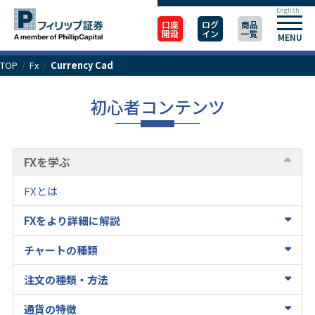
English
口座
ログ
商品
開設
イン
一覧
MENU
TOP
/
Fx
/
Currency Cad
初心者コンテンツ
FXを学ぶ
FXとは
FXをより詳細に解説
チャートの種類
注文の種類・方法
通貨の特徴