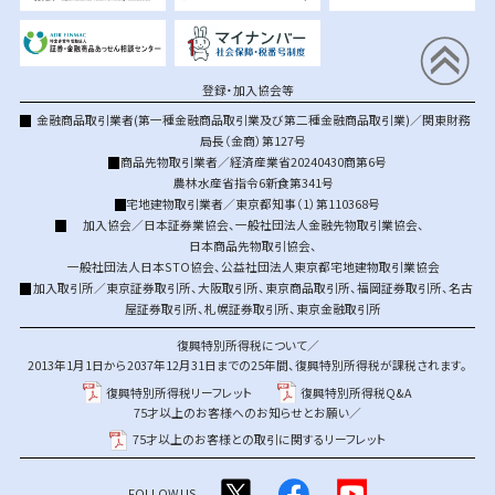
登録・加入協会等
金融商品取引業者(第一種金融商品取引業及び第二種金融商品取引業)／関東財務
局長（金商）第127号
商品先物取引業者／経済産業省20240430商第6号
農林水産省指令6新食第341号
宅地建物取引業者／東京都知事（1）第110368号
加入協会／
日本証券業協会
、
一般社団法人金融先物取引業協会
、
日本商品先物取引協会
、
一般社団法人日本STO協会
、
公益社団法人東京都宅地建物取引業協会
加入取引所／
東京証券取引所
、
大阪取引所
、
東京商品取引所
、
福岡証券取引所
、
名古
屋証券取引所
、
札幌証券取引所
、
東京金融取引所
復興特別所得税について／
2013年1月1日から2037年12月31日までの25年間、復興特別所得税が課税されます。
復興特別所得税リーフレット
復興特別所得税Q&A
75才以上のお客様へのお知らせとお願い／
75才以上のお客様との取引に関するリーフレット
FOLLOW US