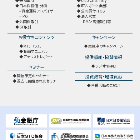
先物取引
Club Chemistry
日本株投信・外債
IFAサポート業務
資産運用アドバイザー
公開買付・TOB
IPO
法人営業
外国株取引
DMA・高速取引等
ST取引
お役立ちコンテンツ
キャンペーン
MT5コラム
実施中のキャンペーン
動画マニュアル
提供番組・協賛情報
アナリストレポート
ラジオNIKKEI
セミナー
開催予定のセミナー
投資教育・地域貢献
過去に開催されたセミナー
各種活動のご紹介