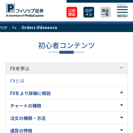
English
口座
ログ
商品
開設
イン
一覧
MENU
TOP
/
Fx
/
Orders Ifdoneoco
初心者コンテンツ
FXを学ぶ
FXとは
FXをより詳細に解説
チャートの種類
注文の種類・方法
通貨の特徴