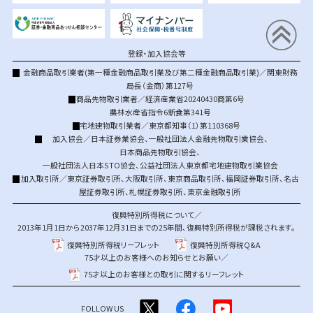
登録・加入協会等
金融商品取引業者(第一種金融商品取引業及び第二種金融商品取引業)／関東財務
局長（金商）第127号
商品先物取引業者／経済産業省20240430商第6号
農林水産省指令6新食第341号
宅地建物取引業者／東京都知事（1）第110368号
加入協会／
日本証券業協会
、
一般社団法人金融先物取引業協会
、
日本商品先物取引協会
、
一般社団法人日本STO協会
、
公益社団法人東京都宅地建物取引業協会
加入取引所／
東京証券取引所
、
大阪取引所
、
東京商品取引所
、
福岡証券取引所
、
名古
屋証券取引所
、
札幌証券取引所
、
東京金融取引所
復興特別所得税について／
2013年1月1日から2037年12月31日までの25年間、復興特別所得税が課税されます。
復興特別所得税リーフレット
復興特別所得税Q&A
75才以上のお客様へのお知らせとお願い／
75才以上のお客様との取引に関するリーフレット
FOLLOW US