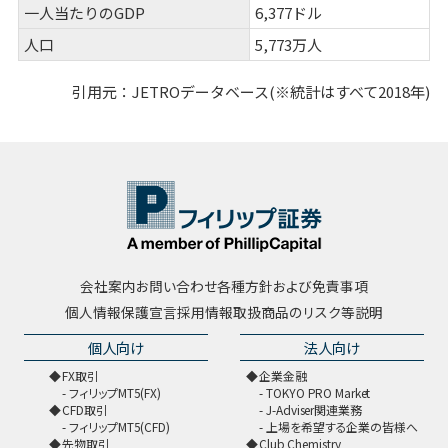
一人当たりのGDP
6,377ドル
人口
5,773万人
引用元：JETROデータベース(※統計はすべて2018年)
会社案内
お問い合わせ
各種方針および免責事項
個人情報保護宣言
採用情報
取扱商品のリスク等説明
個人向け
法人向け
FX取引
企業金融
フィリップMT5(FX)
TOKYO PRO Market
CFD取引
J-Adviser関連業務
フィリップMT5(CFD)
上場を希望する企業の皆様へ
先物取引
Club Chemistry