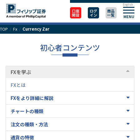
English
口座
ログ
商品
開設
イン
一覧
MENU
TOP
/
Fx
/
Currency Zar
初心者コンテンツ
FXを学ぶ
FXとは
FXをより詳細に解説
チャートの種類
注文の種類・方法
通貨の特徴