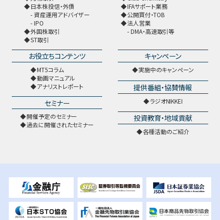
日本株投信・外債
IFAサポート業務
資産運用アドバイザー
公開買付・TOB
IPO
法人営業
外国株取引
DMA・高速取引等
ST取引
お役立ちコンテンツ
キャンペーン
MT5コラム
実施中のキャンペーン
動画マニュアル
提供番組・協賛情報
アナリストレポート
ラジオNIKKEI
セミナー
開催予定のセミナー
投資教育・地域貢献
過去に開催されたセミナー
各種活動のご紹介