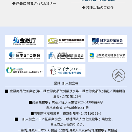
過去に開催されたセミナー
各種活動のご紹介
登録・加入協会等
金融商品取引業者(第一種金融商品取引業及び第二種金融商品取引業)／関東財務
局長（金商）第127号
商品先物取引業者／経済産業省20240430商第6号
農林水産省指令6新食第341号
宅地建物取引業者／東京都知事（1）第110368号
加入協会／
日本証券業協会
、
一般社団法人金融先物取引業協会
、
日本商品先物取引協会
、
一般社団法人日本STO協会
、
公益社団法人東京都宅地建物取引業協会