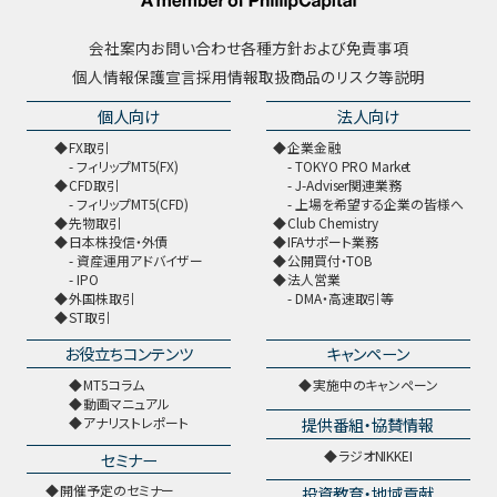
会社案内
お問い合わせ
各種方針および免責事項
個人情報保護宣言
採用情報
取扱商品のリスク等説明
個人向け
法人向け
FX取引
企業金融
フィリップMT5(FX)
TOKYO PRO Market
CFD取引
J-Adviser関連業務
フィリップMT5(CFD)
上場を希望する企業の皆様へ
先物取引
Club Chemistry
日本株投信・外債
IFAサポート業務
資産運用アドバイザー
公開買付・TOB
IPO
法人営業
外国株取引
DMA・高速取引等
ST取引
お役立ちコンテンツ
キャンペーン
MT5コラム
実施中のキャンペーン
動画マニュアル
提供番組・協賛情報
アナリストレポート
ラジオNIKKEI
セミナー
開催予定のセミナー
投資教育・地域貢献