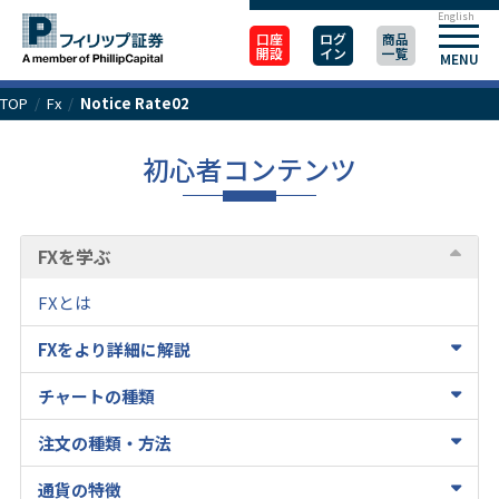
English
口座
ログ
商品
開設
イン
一覧
MENU
TOP
/
Fx
/
Notice Rate02
初心者コンテンツ
FXを学ぶ
FXとは
FXをより詳細に解説
チャートの種類
注文の種類・方法
通貨の特徴