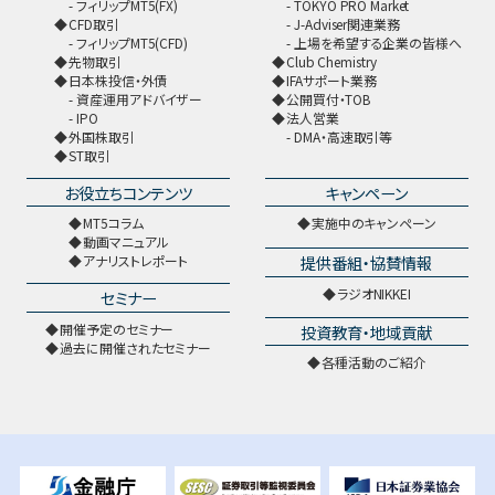
フィリップMT5(FX)
TOKYO PRO Market
CFD取引
J-Adviser関連業務
フィリップMT5(CFD)
上場を希望する企業の皆様へ
先物取引
Club Chemistry
日本株投信・外債
IFAサポート業務
資産運用アドバイザー
公開買付・TOB
IPO
法人営業
外国株取引
DMA・高速取引等
ST取引
お役立ちコンテンツ
キャンペーン
MT5コラム
実施中のキャンペーン
動画マニュアル
提供番組・協賛情報
アナリストレポート
ラジオNIKKEI
セミナー
開催予定のセミナー
投資教育・地域貢献
過去に開催されたセミナー
各種活動のご紹介