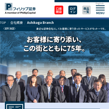
English
口座
ログ
商品
開設
イン
一覧
MENU
TOP
/
会社概要
/
Ashikaga Branch
〈足利支店〉
身近な証券会社としてお客様に寄り添ったサービスがモットーです。