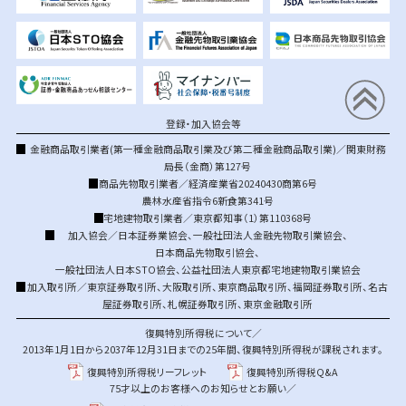
登録・加入協会等
金融商品取引業者(第一種金融商品取引業及び第二種金融商品取引業)／関東財務
局長（金商）第127号
商品先物取引業者／経済産業省20240430商第6号
農林水産省指令6新食第341号
宅地建物取引業者／東京都知事（1）第110368号
加入協会／
日本証券業協会
、
一般社団法人金融先物取引業協会
、
日本商品先物取引協会
、
一般社団法人日本STO協会
、
公益社団法人東京都宅地建物取引業協会
加入取引所／
東京証券取引所
、
大阪取引所
、
東京商品取引所
、
福岡証券取引所
、
名古
屋証券取引所
、
札幌証券取引所
、
東京金融取引所
復興特別所得税について／
2013年1月1日から2037年12月31日までの25年間、復興特別所得税が課税されます。
復興特別所得税リーフレット
復興特別所得税Q&A
75才以上のお客様へのお知らせとお願い／