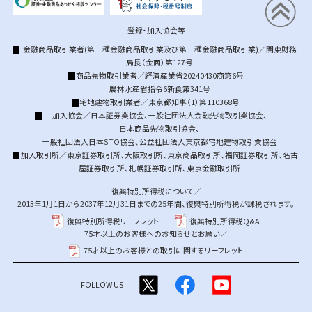
登録・加入協会等
金融商品取引業者(第一種金融商品取引業及び第二種金融商品取引業)／関東財務
局長（金商）第127号
商品先物取引業者／経済産業省20240430商第6号
農林水産省指令6新食第341号
宅地建物取引業者／東京都知事（1）第110368号
加入協会／
日本証券業協会
、
一般社団法人金融先物取引業協会
、
日本商品先物取引協会
、
一般社団法人日本STO協会
、
公益社団法人東京都宅地建物取引業協会
加入取引所／
東京証券取引所
、
大阪取引所
、
東京商品取引所
、
福岡証券取引所
、
名古
屋証券取引所
、
札幌証券取引所
、
東京金融取引所
復興特別所得税について／
2013年1月1日から2037年12月31日までの25年間、復興特別所得税が課税されます。
復興特別所得税リーフレット
復興特別所得税Q&A
75才以上のお客様へのお知らせとお願い／
75才以上のお客様との取引に関するリーフレット
FOLLOW US