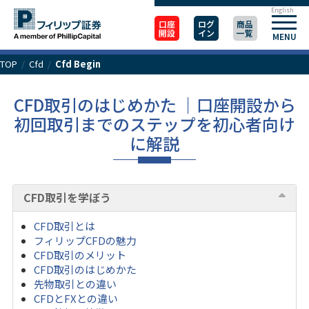
English
口座
ログ
商品
開設
イン
一覧
MENU
TOP
/
Cfd
/
Cfd Begin
CFD取引のはじめかた ｜口座開設から
初回取引までのステップを初心者向け
に解説
CFD取引を学ぼう
CFD取引とは
フィリップCFDの魅力
CFD取引のメリット
CFD取引のはじめかた
先物取引との違い
CFDとFXとの違い