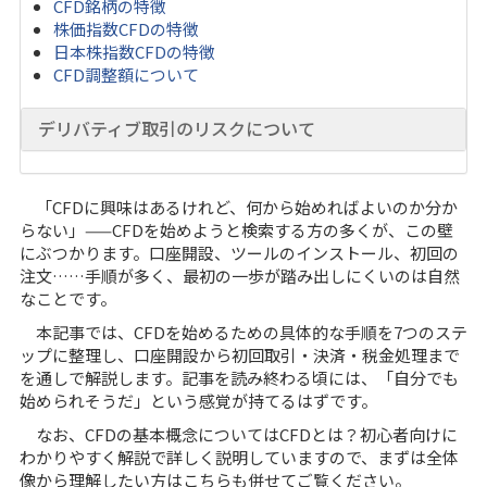
CFD銘柄の特徴
株価指数CFDの特徴
日本株指数CFDの特徴
CFD調整額について
デリバティブ取引のリスクについて
「CFDに興味はあるけれど、何から始めればよいのか分か
らない」——CFDを始めようと検索する方の多くが、この壁
にぶつかります。口座開設、ツールのインストール、初回の
注文……手順が多く、最初の一歩が踏み出しにくいのは自然
なことです。
本記事では、CFDを始めるための具体的な手順を7つのステ
ップに整理し、口座開設から初回取引・決済・税金処理まで
を通しで解説します。記事を読み終わる頃には、「自分でも
始められそうだ」という感覚が持てるはずです。
なお、CFDの基本概念については
CFDとは？初心者向けに
わかりやすく解説
で詳しく説明していますので、まずは全体
像から理解したい方はこちらも併せてご覧ください。