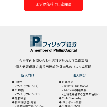
まずは無料で口座開設
会社案内
お問い合わせ
各種方針および免責事項
個人情報保護宣言
採用情報
取扱商品のリスク等説明
個人向け
法人向け
FX取引
企業金融
フィリップMT5(FX)
TOKYO PRO Market
CFD取引
J-Adviser関連業務
フィリップMT5(CFD)
上場を希望する企業の皆様へ
先物取引
Club Chemistry
日本株投信・外債
IFAサポート業務
資産運用アドバイザー
公開買付・TOB