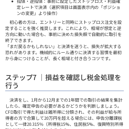
指値・逆指値：事前に設定したストップロス・利益確
定レートで決済（選択項目は画面表示内の「ポジショ
ンの変更」より操作）
初心者の方は、エントリーと同時にストップロス注文を設
定することを強く推奨します。これにより、相場が想定と逆
方向に動いた場合も、事前に決めた損失額で自動的に取引を
終了できます。
「まだ戻るかもしれない」と決済を迷うと、損失が拡大する
恐れがあります。機械的にルール通りに決済する習慣を最初
から身につけることが、長く相場と付き合うコツです。
ステップ7 ｜損益を確認し税金処理を
行う
決済をし、1月から12月までの1年間での取引の結果を集計
したら、確定申告の必要があるかどうかを判断しましょう。
CFD取引で得た利益は雑所得に分類され、その利益が給与所
得者の方で合算して20万円を超える場合には、申告分離課税
として一律20.315％（所得税15%、住民税5%、復興特別所得