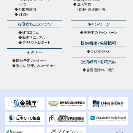
IPO
法人営業
外国株取引
DMA・高速取引等
ST取引
お役立ちコンテンツ
キャンペーン
MT5コラム
実施中のキャンペーン
動画マニュアル
提供番組・協賛情報
アナリストレポート
ラジオNIKKEI
セミナー
開催予定のセミナー
投資教育・地域貢献
過去に開催されたセミナー
各種活動のご紹介