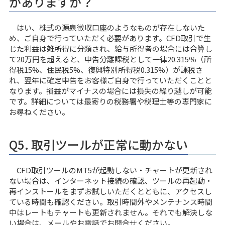
がありますか？
はい、株式の源泉徴収口座のようなものが存在しないた
め、ご自身で行っていただく必要があります。CFD取引で生
じた利益は雑所得に分類され、給与所得者の場合には合算し
て20万円を超えると、申告分離課税として一律20.315％（所
得税15%、住民税5%、復興特別所得税0.315%）が課税さ
れ、翌年に確定申告をお客様ご自身で行っていただくことと
なります。損益がマイナスの場合には損失の繰り越しが可能
です。詳細については最寄りの税務署や税理士等の専門家に
お尋ねください。
Q5. 取引ツールが正常に動かない
CFD取引ツールのMT5が起動しない・チャートが更新され
ない場合は、インターネット接続の確認、ツールの再起動・
再インストールをまずお試しいただくとともに、アクセスし
ている時間も確認ください。取引時間外やメンテナンス時間
中はレートもチャートも更新されません。それでも解決しな
い場合は、メールやお電話でお問合せください。