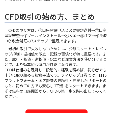
CFD取引の始め方、まとめ
CFDのやり方は、①口座開設申込と必要書類送付→②口座
開設審査→③ツールインストール→④入金→⑤注文→⑥決済
→⑦税金処理の7ステップで整理できます。
最初の取引で失敗しないためには、少額スタート・レバレ
ッジ抑制・逆指値の徹底・記録の習慣化が特に重要です。ま
た、成行・指値・逆指値・OCOなど注文方法を使い分けるこ
とで、より効率的な運用が可能になります。
CFDは仕組みを理解して段階的に経験を積めば、初心者でも
十分に取り組める投資手法です。フィリップ証券では、MT5
プラットフォーム・国内証券の信頼性・充実したサポートの
もと、初めての方でも安心して取引をスタートできます。ま
ずは無料の口座開設から、CFDの第一歩を踏み出してみてく
ださい。