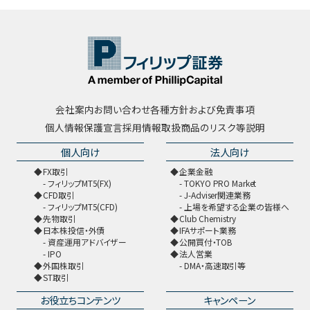
会社案内
お問い合わせ
各種方針および免責事項
個人情報保護宣言
採用情報
取扱商品のリスク等説明
個人向け
法人向け
FX取引
企業金融
フィリップMT5(FX)
TOKYO PRO Market
CFD取引
J-Adviser関連業務
フィリップMT5(CFD)
上場を希望する企業の皆様へ
先物取引
Club Chemistry
日本株投信・外債
IFAサポート業務
資産運用アドバイザー
公開買付・TOB
IPO
法人営業
外国株取引
DMA・高速取引等
ST取引
お役立ちコンテンツ
キャンペーン