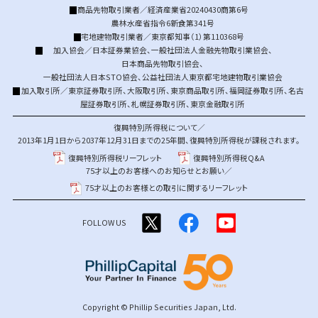
商品先物取引業者／経済産業省20240430商第6号
農林水産省指令6新食第341号
宅地建物取引業者／東京都知事（1）第110368号
加入協会／
日本証券業協会
、
一般社団法人金融先物取引業協会
、
日本商品先物取引協会
、
一般社団法人日本STO協会
、
公益社団法人東京都宅地建物取引業協会
加入取引所／
東京証券取引所
、
大阪取引所
、
東京商品取引所
、
福岡証券取引所
、
名古
屋証券取引所
、
札幌証券取引所
、
東京金融取引所
復興特別所得税について／
2013年1月1日から2037年12月31日までの25年間、復興特別所得税が課税されます。
復興特別所得税リーフレット
復興特別所得税Q&A
75才以上のお客様へのお知らせとお願い／
75才以上のお客様との取引に関するリーフレット
FOLLOW US
Copyright © Phillip Securities Japan, Ltd.