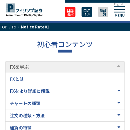
English
口座
ログ
商品
開設
イン
一覧
MENU
TOP
/
Fx
/
Notice Rate01
初心者コンテンツ
FXを学ぶ
FXとは
FXをより詳細に解説
チャートの種類
注文の種類・方法
通貨の特徴