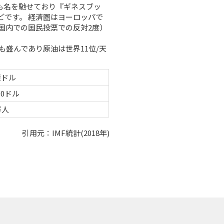
も名を馳せており『ギネスブッ
どです。 経済圏はヨーロッパで
国内での国民投票での反対2度）
盛んであり原油は世界11位/天
億ドル
000ドル
万人
引用元：IMF統計(2018年)