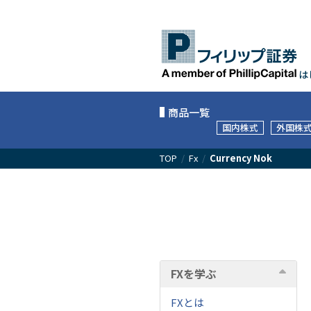
は
商品一覧
国内株式
外国株
TOP
/
Fx
/
Currency Nok
FXを学ぶ
FXとは