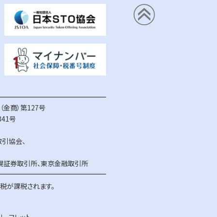
金商）第127号
41号
取引協会
、
幌証券取引所
、
東京金融取引所
得税が課税されます。