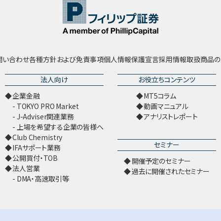
問い合わせ
各種方針および免責事項
個人情報保護宣言
採用情報
取扱商品の
法人向け
お役立ちコンテンツ
企業金融
MT5コラム
TOKYO PRO Market
動画マニュアル
J-Adviser関連業務
アナリストレポート
上場を希望する企業の皆様へ
Club Chemistry
セミナー
IFAサポート業務
公開買付・TOB
開催予定のセミナー
法人営業
過去に開催されたセミナー
DMA・高速取引等