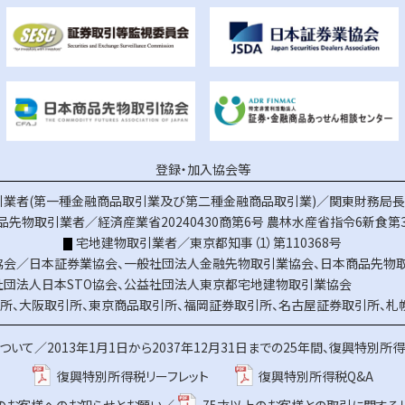
登録・加入協会等
業者(第一種金融商品取引業及び第二種金融商品取引業)／関東財務局長（
品先物取引業者／経済産業省20240430商第6号
農林水産省指令6新食第3
宅地建物取引業者／東京都知事（1）第110368号
協会／
日本証券業協会
、
一般社団法人金融先物取引業協会
、
日本商品先物
社団法人日本STO協会
、
公益社団法人東京都宅地建物取引業協会
所
、
大阪取引所
、
東京商品取引所
、
福岡証券取引所
、
名古屋証券取引所
、
札
ついて／
2013年1月1日から2037年12月31日までの25年間、復興特別所
復興特別所得税リーフレット
復興特別所得税Q&A