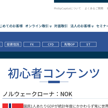
PhillipCapitalについて
よくあるご質問
じめてのお客様
オンライン取引
対面取引
法人のお客様
セミナ
式
投資信託
FX
CFD
先物OP
ST
初心者コンテンツ
ノルウェークローナ：NOK
国民1人あたりGDPが統計年度にかかわらず常に世