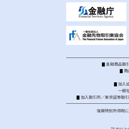
金融商品取引
商
加入
一般
加入取引所／
東京証券取引
復興特別所得税に