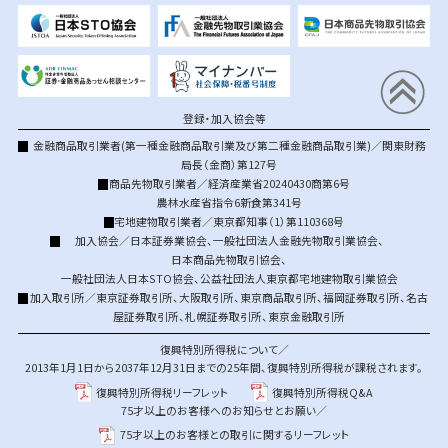
登録・加入協会等
金融商品取引業者(第一種金融商品取引業及び第二種金融商品取引業)／関東財務
局長（金商）第127号
商品先物取引業者／経済産業省20240430商第6号
農林水産省指令6新食第341号
宅地建物取引業者／東京都知事（1）第110368号
加入協会／
日本証券業協会
、
一般社団法人金融先物取引業協会
、
日本商品先物取引協会
、
一般社団法人日本STO協会
、
公益社団法人東京都宅地建物取引業協会
加入取引所／
東京証券取引所
、
大阪取引所
、
東京商品取引所
、
福岡証券取引所
、
名古
屋証券取引所
、
札幌証券取引所
、
東京金融取引所
復興特別所得税について／
2013年1月1日から2037年12月31日までの25年間、復興特別所得税が課税されます。
復興特別所得税リーフレット
復興特別所得税Q&A
75才以上のお客様へのお知らせとお願い／
75才以上のお客様との取引に関するリーフレット