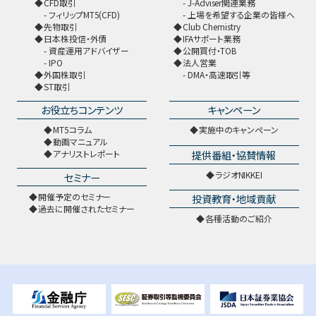
CFD取引
J-Adviser関連業務
フィリップMT5(CFD)
上場を希望する企業の皆様へ
先物取引
Club Chemistry
日本株投信・外債
IFAサポート業務
資産運用アドバイザー
公開買付・TOB
IPO
法人営業
外国株取引
DMA・高速取引等
ST取引
お役立ちコンテンツ
キャンペーン
MT5コラム
実施中のキャンペーン
動画マニュアル
提供番組・協賛情報
アナリストレポート
ラジオNIKKEI
セミナー
開催予定のセミナー
投資教育・地域貢献
過去に開催されたセミナー
各種活動のご紹介