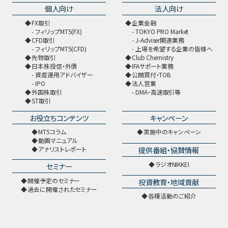
個人向け
法人向け
FX取引
企業金融
フィリップMT5(FX)
TOKYO PRO Market
CFD取引
J-Adviser関連業務
フィリップMT5(CFD)
上場を希望する企業の皆様へ
先物取引
Club Chemistry
日本株投信・外債
IFAサポート業務
資産運用アドバイザー
公開買付・TOB
IPO
法人営業
外国株取引
DMA・高速取引等
ST取引
お役立ちコンテンツ
キャンペーン
MT5コラム
実施中のキャンペーン
動画マニュアル
提供番組・協賛情報
アナリストレポート
ラジオNIKKEI
セミナー
開催予定のセミナー
投資教育・地域貢献
過去に開催されたセミナー
各種活動のご紹介