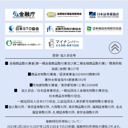
登録・加入協会等
金融商品取引業者(第一種金融商品取引業及び第二種金融商品取引業)／関東財務
局長（金商）第127号
商品先物取引業者／経済産業省20240430商第6号
農林水産省指令6新食第341号
宅地建物取引業者／東京都知事（1）第110368号
加入協会／
日本証券業協会
、
一般社団法人金融先物取引業協会
、
日本商品先物取引協会
、
一般社団法人日本STO協会
、
公益社団法人東京都宅地建物取引業協会
加入取引所／
東京証券取引所
、
大阪取引所
、
東京商品取引所
、
福岡証券取引所
、
名古
屋証券取引所
、
札幌証券取引所
、
東京金融取引所
復興特別所得税について／
2013年1月1日から2037年12月31日までの25年間、復興特別所得税が課税されます。