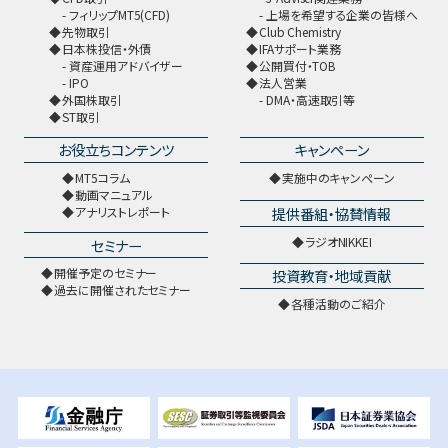
フィリップMT5(CFD)
上場を希望する企業の皆様へ
先物取引
Club Chemistry
日本株投信・外債
IFAサポート業務
資産運用アドバイザー
公開買付・TOB
IPO
法人営業
外国株取引
DMA・高速取引等
ST取引
お役立ちコンテンツ
キャンペーン
MT5コラム
実施中のキャンペーン
動画マニュアル
提供番組・協賛情報
アナリストレポート
ラジオNIKKEI
セミナー
開催予定のセミナー
投資教育・地域貢献
過去に開催されたセミナー
各種活動のご紹介