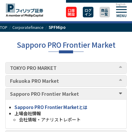
English
口座
ログ
商品
開設
イン
一覧
MENU
TOP
/
Corporatefinance
/
SPFMipo
Sapporo PRO Frontier Market
TOKYO PRO MARKET
Fukuoka PRO Market
Sapporo PRO Frontier Market
Sapporo PRO Frontier Marketとは
上場会社情報
会社情報・アナリストレポート