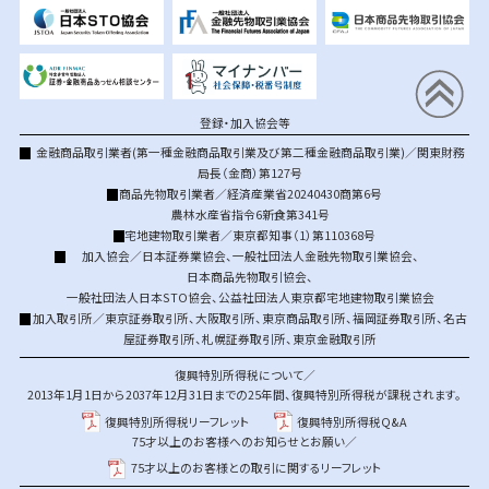
登録・加入協会等
金融商品取引業者(第一種金融商品取引業及び第二種金融商品取引業)／関東財務
局長（金商）第127号
商品先物取引業者／経済産業省20240430商第6号
農林水産省指令6新食第341号
宅地建物取引業者／東京都知事（1）第110368号
加入協会／
日本証券業協会
、
一般社団法人金融先物取引業協会
、
日本商品先物取引協会
、
一般社団法人日本STO協会
、
公益社団法人東京都宅地建物取引業協会
加入取引所／
東京証券取引所
、
大阪取引所
、
東京商品取引所
、
福岡証券取引所
、
名古
屋証券取引所
、
札幌証券取引所
、
東京金融取引所
復興特別所得税について／
2013年1月1日から2037年12月31日までの25年間、復興特別所得税が課税されます。
復興特別所得税リーフレット
復興特別所得税Q&A
75才以上のお客様へのお知らせとお願い／
75才以上のお客様との取引に関するリーフレット