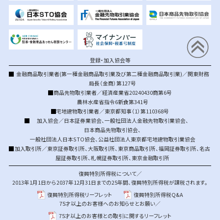
登録・加入協会等
金融商品取引業者(第一種金融商品取引業及び第二種金融商品取引業)／関東財務
局長（金商）第127号
商品先物取引業者／経済産業省20240430商第6号
農林水産省指令6新食第341号
宅地建物取引業者／東京都知事（1）第110368号
加入協会／
日本証券業協会
、
一般社団法人金融先物取引業協会
、
日本商品先物取引協会
、
一般社団法人日本STO協会
、
公益社団法人東京都宅地建物取引業協会
加入取引所／
東京証券取引所
、
大阪取引所
、
東京商品取引所
、
福岡証券取引所
、
名古
屋証券取引所
、
札幌証券取引所
、
東京金融取引所
復興特別所得税について／
2013年1月1日から2037年12月31日までの25年間、復興特別所得税が課税されます。
復興特別所得税リーフレット
復興特別所得税Q&A
75才以上のお客様へのお知らせとお願い／
75才以上のお客様との取引に関するリーフレット