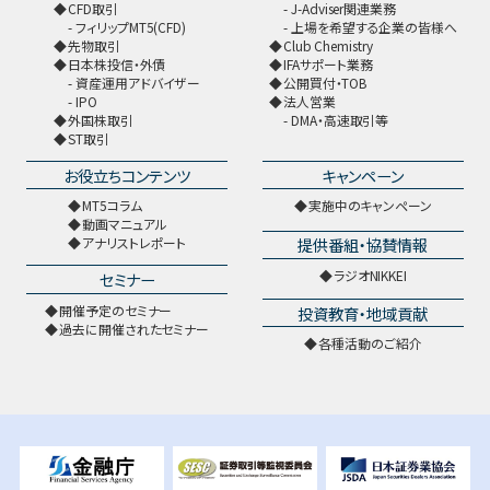
CFD取引
J-Adviser関連業務
フィリップMT5(CFD)
上場を希望する企業の皆様へ
先物取引
Club Chemistry
日本株投信・外債
IFAサポート業務
資産運用アドバイザー
公開買付・TOB
IPO
法人営業
外国株取引
DMA・高速取引等
ST取引
お役立ちコンテンツ
キャンペーン
MT5コラム
実施中のキャンペーン
動画マニュアル
提供番組・協賛情報
アナリストレポート
ラジオNIKKEI
セミナー
開催予定のセミナー
投資教育・地域貢献
過去に開催されたセミナー
各種活動のご紹介