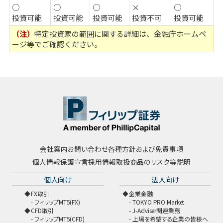
○
○
○
×
○
投資可能
投資可能
投資可能
投資不可
投資可能
（注）
特定投資家の範囲に関する詳細は、
金融庁ホームペ
ージ
等でご確認ください。
会社案内
お問い合わせ
各種方針および免責事項
個人情報保護宣言
採用情報
取扱商品のリスク等説明
個人向け
法人向け
FX取引
企業金融
フィリップMT5(FX)
TOKYO PRO Market
CFD取引
J-Adviser関連業務
フィリップMT5(CFD)
上場を希望する企業の皆様へ