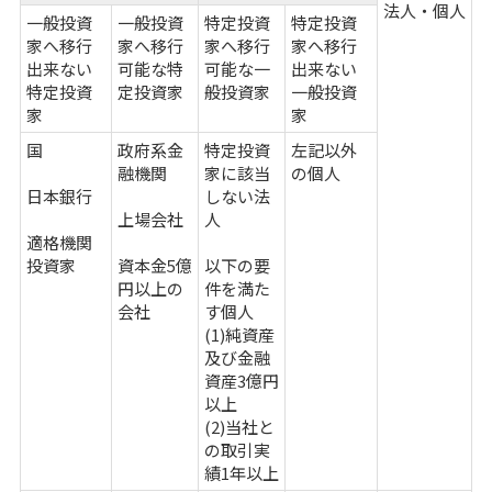
法人・個人
一般投資
一般投資
特定投資
特定投資
家へ移行
家へ移行
家へ移行
家へ移行
出来ない
可能な特
可能な一
出来ない
特定投資
定投資家
般投資家
一般投資
家
家
国
政府系金
特定投資
左記以外
融機関
家に該当
の個人
日本銀行
しない法
上場会社
人
適格機関
投資家
資本金5億
以下の要
円以上の
件を満た
会社
す個人
(1)純資産
及び金融
資産3億円
以上
(2)当社と
の取引実
績1年以上