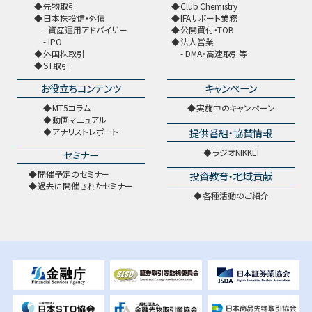
先物取引
Club Chemistry
日本株投信・外債
IFAサポート業務
資産運用アドバイザー
公開買付・TOB
IPO
法人営業
外国株取引
DMA・高速取引等
ST取引
お役立ちコンテンツ
キャンペーン
MT5コラム
実施中のキャンペーン
動画マニュアル
提供番組・協賛情報
アナリストレポート
ラジオNIKKEI
セミナー
開催予定のセミナー
投資教育・地域貢献
過去に開催されたセミナー
各種活動のご紹介