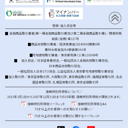
登録・加入協会等
金融商品取引業者(第一種金融商品取引業及び第二種金融商品取引業)／関東財務
局長（金商）第127号
商品先物取引業者／経済産業省20240430商第6号
農林水産省指令6新食第341号
宅地建物取引業者／東京都知事（1）第110368号
加入協会／
日本証券業協会
、
一般社団法人金融先物取引業協会
、
日本商品先物取引協会
、
一般社団法人日本STO協会
、
公益社団法人東京都宅地建物取引業協会
加入取引所／
東京証券取引所
、
大阪取引所
、
東京商品取引所
、
福岡証券取引所
、
名古
屋証券取引所
、
札幌証券取引所
、
東京金融取引所
復興特別所得税について／
2013年1月1日から2037年12月31日までの25年間、復興特別所得税が課税されます。
復興特別所得税リーフレット
復興特別所得税Q&A
75才以上のお客様へのお知らせとお願い／
75才以上のお客様との取引に関するリーフレット