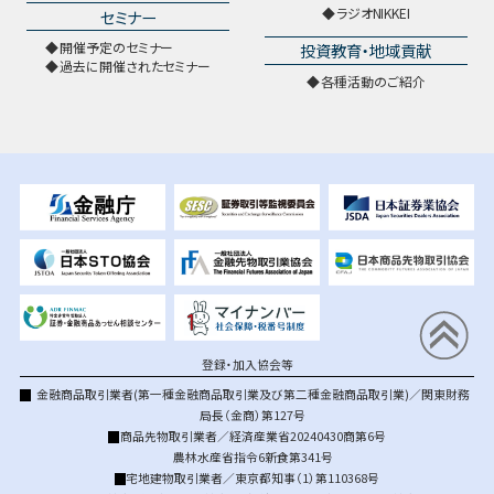
ラジオNIKKEI
セミナー
開催予定のセミナー
投資教育・地域貢献
過去に開催されたセミナー
各種活動のご紹介
登録・加入協会等
金融商品取引業者(第一種金融商品取引業及び第二種金融商品取引業)／関東財務
局長（金商）第127号
商品先物取引業者／経済産業省20240430商第6号
農林水産省指令6新食第341号
宅地建物取引業者／東京都知事（1）第110368号