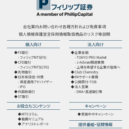
会社案内
お問い合わせ
各種方針および免責事項
個人情報保護宣言
採用情報
取扱商品のリスク等説明
個人向け
法人向け
FX取引
企業金融
フィリップMT5(FX)
TOKYO PRO Market
CFD取引
J-Adviser関連業務
フィリップMT5(CFD)
上場を希望する企業の皆様へ
先物取引
Club Chemistry
日本株投信・外債
IFAサポート業務
資産運用アドバイザー
公開買付・TOB
IPO
法人営業
外国株取引
DMA・高速取引等
ST取引
お役立ちコンテンツ
キャンペーン
MT5コラム
実施中のキャンペーン
動画マニュアル
提供番組・協賛情報
アナリストレポート