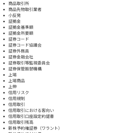
商品取引所
商品先物取引業者
小反発
証拠金
証拠金基準額
証拠金所要額
証券コード
証券コード協議会
証券外務員
証券金融会社
証券取引等監視委員会
証券保管振替機構
上場
上場商品
上伸
信用リスク
信用規制
信用取引
信用取引における客向い
信用取引口座設定約諾書
信用取引残高
新株予約権証券（ワラント）