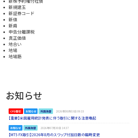
新株予約権付社債
新規建玉
新証券コード
新値
新甫
申告分離課税
真正価値
地合い
地場
地場筋
お知らせ
CFD取引
お知らせ
外国為替
2026年08月03日 09:33
【重要】米国雇用統計発表に伴う取引に関する注意喚起
お知らせ
外国為替
2026年07月30日 14:37
【MT5 FX取引】2026年8月のスワップ付加日数の臨時変更