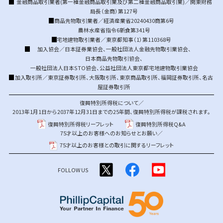
金融商品取引業者(第一種金融商品取引業及び第二種金融商品取引業)／関東財務
局長（金商）第127号
商品先物取引業者／経済産業省20240430商第6号
農林水産省指令6新食第341号
宅地建物取引業者／東京都知事（1）第110368号
加入協会／
日本証券業協会
、
一般社団法人金融先物取引業協会
、
日本商品先物取引協会
、
一般社団法人日本STO協会
、
公益社団法人東京都宅地建物取引業協会
加入取引所／
東京証券取引所
、
大阪取引所
、
東京商品取引所
、
福岡証券取引所
、
名古
屋証券取引所
復興特別所得税について／
2013年1月1日から2037年12月31日までの25年間、復興特別所得税が課税されます。
復興特別所得税リーフレット
復興特別所得税Q&A
75才以上のお客様へのお知らせとお願い／
75才以上のお客様との取引に関するリーフレット
FOLLOW US