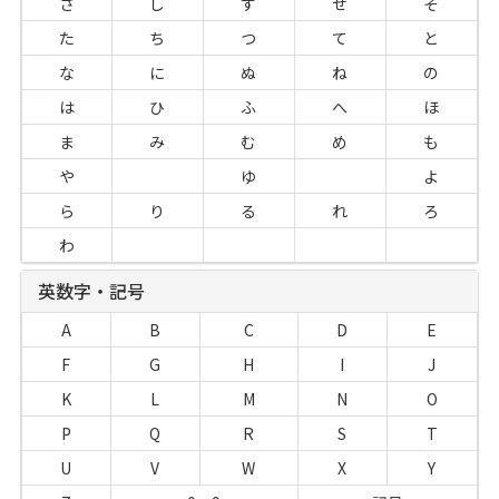
さ
し
す
せ
そ
た
ち
つ
て
と
な
に
ぬ
ね
の
は
ひ
ふ
へ
ほ
ま
み
む
め
も
や
ゆ
よ
ら
り
る
れ
ろ
わ
英数字・記号
A
B
C
D
E
F
G
H
I
J
K
L
M
N
O
P
Q
R
S
T
U
V
W
X
Y