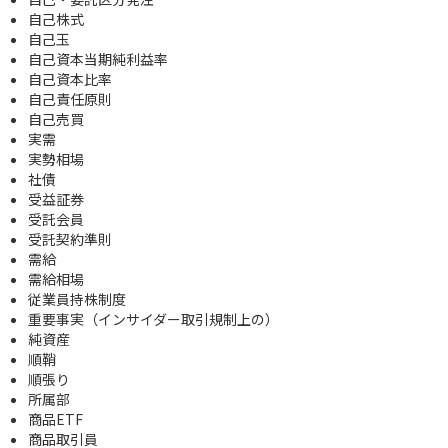
自己株式
自己玉
自己資本当期純利益率
自己資本比率
自己責任原則
自己売買
実需
実勢相場
社債
受益証券
受託会員
受託契約準則
需給
需給相場
従業員持株制度
重要事実（インサイダー取引規制上の）
純資産
順鞘
順張り
所属部
商品ETF
商品取引員