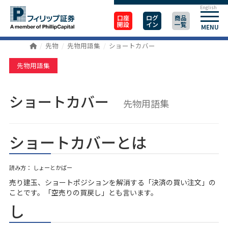
English
口座
ログ
商品
開設
イン
一覧
MENU
先物
先物用語集
ショートカバー
先物用語集
ショートカバー
先物用語集
ショートカバーとは
読み方： しょーとかばー
売り建玉、ショートポジションを解消する「決済の買い注文」の
ことです。「空売りの買戻し」とも言います。
し