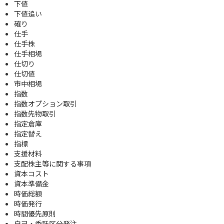
下値
下値追い
確り
仕手
仕手株
仕手相場
仕切り
仕切値
市中相場
指数
指数オプション取引
指数先物取引
指定倉庫
指定替え
指標
支援材料
支配株主等に関する事項
資本コスト
資本準備金
時価総額
時価発行
時間優先原則
自己・委託区分発注