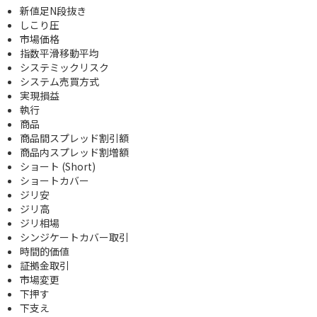
新値足N段抜き
しこり圧
市場価格
指数平滑移動平均
システミックリスク
システム売買方式
実現損益
執行
商品
商品間スプレッド割引額
商品内スプレッド割増額
ショート (Short)
ショートカバー
ジリ安
ジリ高
ジリ相場
シンジケートカバー取引
時間的価値
証拠金取引
市場変更
下押す
下支え