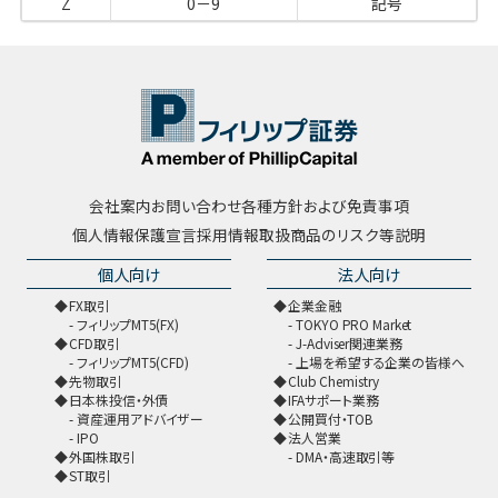
Z
0－9
記号
会社案内
お問い合わせ
各種方針および免責事項
個人情報保護宣言
採用情報
取扱商品のリスク等説明
個人向け
法人向け
FX取引
企業金融
フィリップMT5(FX)
TOKYO PRO Market
CFD取引
J-Adviser関連業務
フィリップMT5(CFD)
上場を希望する企業の皆様へ
先物取引
Club Chemistry
日本株投信・外債
IFAサポート業務
資産運用アドバイザー
公開買付・TOB
IPO
法人営業
外国株取引
DMA・高速取引等
ST取引