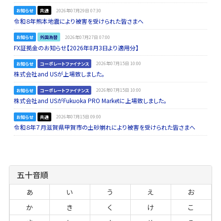
お知らせ
共通
2026年07月29日 07:30
令和８年熊本地震により被害を受けられた皆さまへ
お知らせ
外国為替
2026年07月27日 07:00
FX証拠金のお知らせ【2026年8月3日より適用分】
お知らせ
コーポレートファイナンス
2026年07月15日 10:00
株式会社and USが上場致しました。
お知らせ
コーポレートファイナンス
2026年07月15日 10:00
株式会社and USがFukuoka PRO Marketに上場致しました。
お知らせ
共通
2026年07月15日 09:00
令和８年７月滋賀県甲賀市の土砂崩れにより被害を受けられた皆さまへ
五十音順
あ
い
う
え
お
か
き
く
け
こ