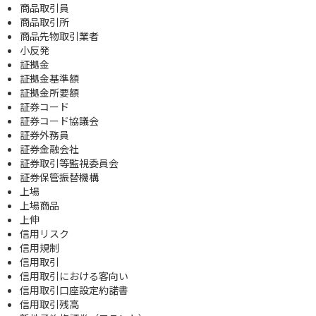
商品取引員
商品取引所
商品先物取引業者
小反発
証拠金
証拠金基準額
証拠金所要額
証券コード
証券コード協議会
証券外務員
証券金融会社
証券取引等監視委員会
証券保管振替機構
上場
上場商品
上伸
信用リスク
信用規制
信用取引
信用取引における客向い
信用取引口座設定約諾書
信用取引残高