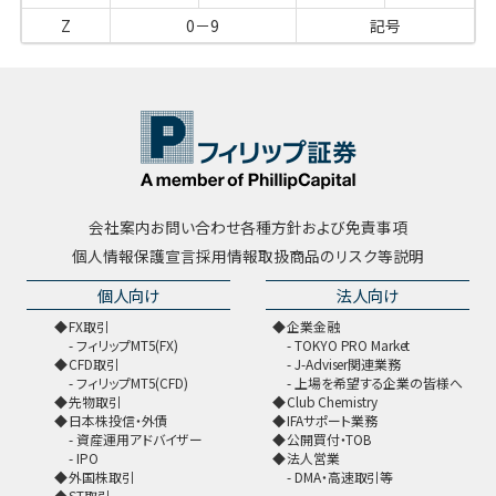
Z
0－9
記号
会社案内
お問い合わせ
各種方針および免責事項
個人情報保護宣言
採用情報
取扱商品のリスク等説明
個人向け
法人向け
FX取引
企業金融
フィリップMT5(FX)
TOKYO PRO Market
CFD取引
J-Adviser関連業務
フィリップMT5(CFD)
上場を希望する企業の皆様へ
先物取引
Club Chemistry
日本株投信・外債
IFAサポート業務
資産運用アドバイザー
公開買付・TOB
IPO
法人営業
外国株取引
DMA・高速取引等
ST取引