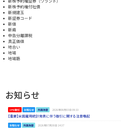
新株予約権証券（ワラント）
新株予約権付社債
新規建玉
新証券コード
新値
新甫
申告分離課税
真正価値
地合い
地場
地場筋
お知らせ
CFD取引
お知らせ
外国為替
2026年08月03日 09:33
【重要】米国雇用統計発表に伴う取引に関する注意喚起
お知らせ
外国為替
2026年07月30日 14:37