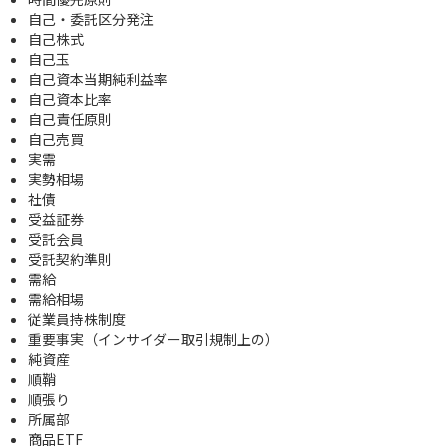
自己・委託区分発注
自己株式
自己玉
自己資本当期純利益率
自己資本比率
自己責任原則
自己売買
実需
実勢相場
社債
受益証券
受託会員
受託契約準則
需給
需給相場
従業員持株制度
重要事実（インサイダー取引規制上の）
純資産
順鞘
順張り
所属部
商品ETF