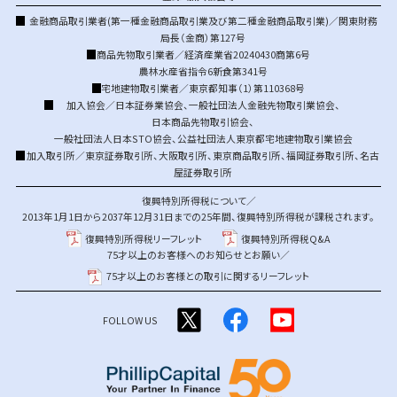
金融商品取引業者(第一種金融商品取引業及び第二種金融商品取引業)／関東財務
局長（金商）第127号
商品先物取引業者／経済産業省20240430商第6号
農林水産省指令6新食第341号
宅地建物取引業者／東京都知事（1）第110368号
加入協会／
日本証券業協会
、
一般社団法人金融先物取引業協会
、
日本商品先物取引協会
、
一般社団法人日本STO協会
、
公益社団法人東京都宅地建物取引業協会
加入取引所／
東京証券取引所
、
大阪取引所
、
東京商品取引所
、
福岡証券取引所
、
名古
屋証券取引所
復興特別所得税について／
2013年1月1日から2037年12月31日までの25年間、復興特別所得税が課税されます。
復興特別所得税リーフレット
復興特別所得税Q&A
75才以上のお客様へのお知らせとお願い／
75才以上のお客様との取引に関するリーフレット
FOLLOW US