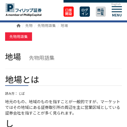
English
口座
ログ
商品
開設
イン
一覧
MENU
先物
先物用語集
地場
先物用語集
地場
先物用語集
地場とは
読み方： じば
地元のもの、地域のものを指すことが一般的ですが、マーケット
ではその地域にある証券取引所の周辺を主に営業区域としている
証券会社を指すことが多く見られます。
し