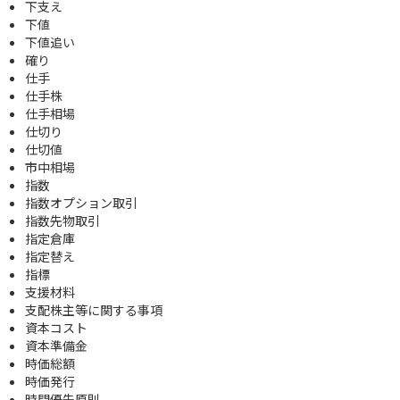
下支え
下値
下値追い
確り
仕手
仕手株
仕手相場
仕切り
仕切値
市中相場
指数
指数オプション取引
指数先物取引
指定倉庫
指定替え
指標
支援材料
支配株主等に関する事項
資本コスト
資本準備金
時価総額
時価発行
時間優先原則