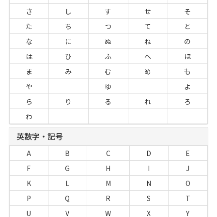
さ
し
す
せ
そ
た
ち
つ
て
と
な
に
ぬ
ね
の
は
ひ
ふ
へ
ほ
ま
み
む
め
も
や
ゆ
よ
ら
り
る
れ
ろ
わ
英数字・記号
A
B
C
D
E
F
G
H
I
J
K
L
M
N
O
P
Q
R
S
T
U
V
W
X
Y