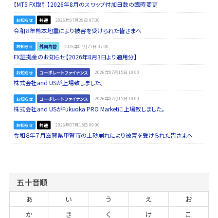
【MT5 FX取引】2026年8月のスワップ付加日数の臨時変更
お知らせ
共通
2026年07月29日 07:30
令和８年熊本地震により被害を受けられた皆さまへ
お知らせ
外国為替
2026年07月27日 07:00
FX証拠金のお知らせ【2026年8月3日より適用分】
お知らせ
コーポレートファイナンス
2026年07月15日 10:00
株式会社and USが上場致しました。
お知らせ
コーポレートファイナンス
2026年07月15日 10:00
株式会社and USがFukuoka PRO Marketに上場致しました。
お知らせ
共通
2026年07月15日 09:00
令和８年７月滋賀県甲賀市の土砂崩れにより被害を受けられた皆さまへ
五十音順
あ
い
う
え
お
か
き
く
け
こ