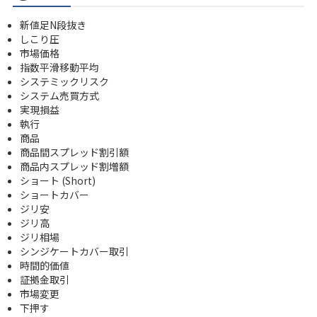
新値足N段抜き
しこり圧
市場価格
指数平滑移動平均
システミックリスク
システム売買方式
実現損益
執行
商品
商品間スプレッド割引額
商品内スプレッド割増額
ショート (Short)
ショートカバー
ジリ安
ジリ高
ジリ相場
シンジケートカバー取引
時間的価値
証拠金取引
市場変更
下押す