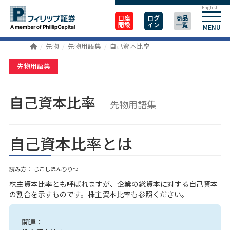
English
口座
ログ
商品
開設
イン
一覧
MENU
先物
先物用語集
自己資本比率
先物用語集
自己資本比率
先物用語集
自己資本比率とは
読み方： じこしほんひりつ
株主資本比率とも呼ばれますが、企業の総資本に対する自己資本
の割合を示すものです。株主資本比率も参照ください。
関連：