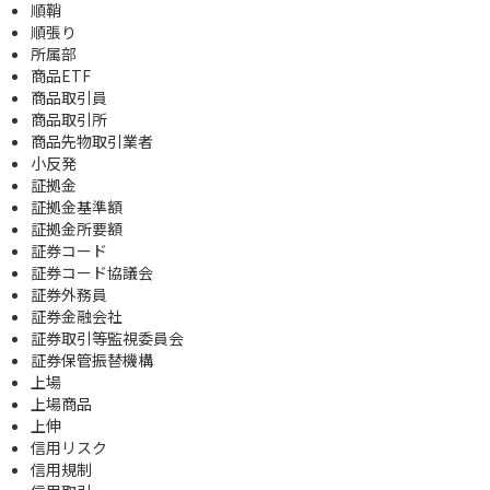
順鞘
順張り
所属部
商品ETF
商品取引員
商品取引所
商品先物取引業者
小反発
証拠金
証拠金基準額
証拠金所要額
証券コード
証券コード協議会
証券外務員
証券金融会社
証券取引等監視委員会
証券保管振替機構
上場
上場商品
上伸
信用リスク
信用規制