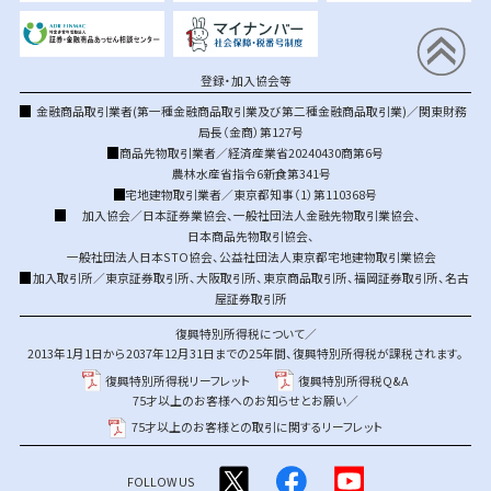
登録・加入協会等
金融商品取引業者(第一種金融商品取引業及び第二種金融商品取引業)／関東財務
局長（金商）第127号
商品先物取引業者／経済産業省20240430商第6号
農林水産省指令6新食第341号
宅地建物取引業者／東京都知事（1）第110368号
加入協会／
日本証券業協会
、
一般社団法人金融先物取引業協会
、
日本商品先物取引協会
、
一般社団法人日本STO協会
、
公益社団法人東京都宅地建物取引業協会
加入取引所／
東京証券取引所
、
大阪取引所
、
東京商品取引所
、
福岡証券取引所
、
名古
屋証券取引所
復興特別所得税について／
2013年1月1日から2037年12月31日までの25年間、復興特別所得税が課税されます。
復興特別所得税リーフレット
復興特別所得税Q&A
75才以上のお客様へのお知らせとお願い／
75才以上のお客様との取引に関するリーフレット
FOLLOW US