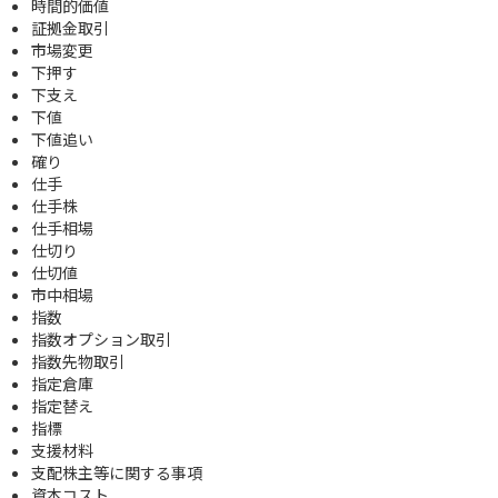
時間的価値
証拠金取引
市場変更
下押す
下支え
下値
下値追い
確り
仕手
仕手株
仕手相場
仕切り
仕切値
市中相場
指数
指数オプション取引
指数先物取引
指定倉庫
指定替え
指標
支援材料
支配株主等に関する事項
資本コスト