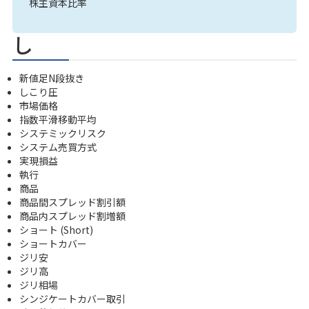
株主資本比率
し
新値足N段抜き
しこり圧
市場価格
指数平滑移動平均
システミックリスク
システム売買方式
実現損益
執行
商品
商品間スプレッド割引額
商品内スプレッド割増額
ショート (Short)
ショートカバー
ジリ安
ジリ高
ジリ相場
シンジケートカバー取引