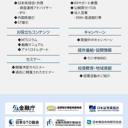
日本株投信・外債
IFAサポート業務
資産運用アドバイザー
公開買付・TOB
IPO
法人営業
外国株取引
DMA・高速取引等
ST取引
お役立ちコンテンツ
キャンペーン
MT5コラム
実施中のキャンペーン
動画マニュアル
提供番組・協賛情報
アナリストレポート
ラジオNIKKEI
セミナー
開催予定のセミナー
投資教育・地域貢献
過去に開催されたセミナー
各種活動のご紹介