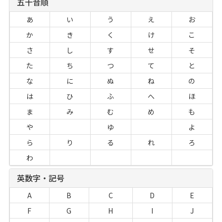
五十音順
あ
い
う
え
お
か
き
く
け
こ
さ
し
す
せ
そ
た
ち
つ
て
と
な
に
ぬ
ね
の
は
ひ
ふ
へ
ほ
ま
み
む
め
も
や
ゆ
よ
ら
り
る
れ
ろ
わ
英数字・記号
A
B
C
D
E
F
G
H
I
J