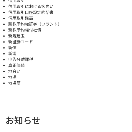
信用取引
信用取引における客向い
信用取引口座設定約諾書
信用取引残高
新株予約権証券（ワラント）
新株予約権付社債
新規建玉
新証券コード
新値
新甫
申告分離課税
真正価値
地合い
地場
地場筋
お知らせ