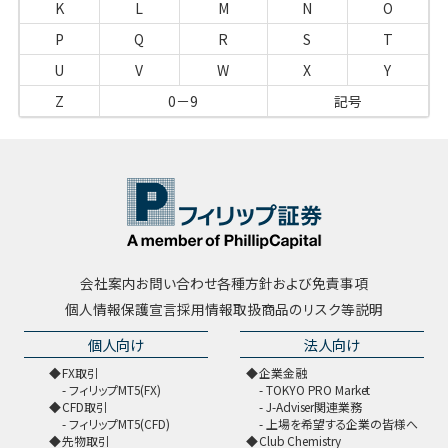
K
L
M
N
O
P
Q
R
S
T
U
V
W
X
Y
Z
0－9
記号
会社案内
お問い合わせ
各種方針および免責事項
個人情報保護宣言
採用情報
取扱商品のリスク等説明
個人向け
法人向け
FX取引
企業金融
フィリップMT5(FX)
TOKYO PRO Market
CFD取引
J-Adviser関連業務
フィリップMT5(CFD)
上場を希望する企業の皆様へ
先物取引
Club Chemistry