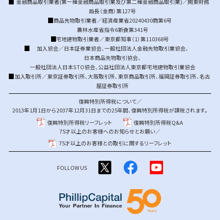
金融商品取引業者(第一種金融商品取引業及び第二種金融商品取引業)／関東財務
局長（金商）第127号
商品先物取引業者／経済産業省20240430商第6号
農林水産省指令6新食第341号
宅地建物取引業者／東京都知事（1）第110368号
加入協会／
日本証券業協会
、
一般社団法人金融先物取引業協会
、
日本商品先物取引協会
、
一般社団法人日本STO協会
、
公益社団法人東京都宅地建物取引業協会
加入取引所／
東京証券取引所
、
大阪取引所
、
東京商品取引所
、
福岡証券取引所
、
名古
屋証券取引所
復興特別所得税について／
2013年1月1日から2037年12月31日までの25年間、復興特別所得税が課税されます。
復興特別所得税リーフレット
復興特別所得税Q&A
75才以上のお客様へのお知らせとお願い／
75才以上のお客様との取引に関するリーフレット
FOLLOW US