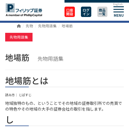
English
口座
ログ
商品
開設
イン
一覧
MENU
先物
先物用語集
地場筋
先物用語集
地場筋
先物用語集
地場筋とは
読み方： じばすじ
地域独特のもの、ということでその地域の証券取引所での売買で
の特色やその地域の大手の証券会社の取引を指します。
し