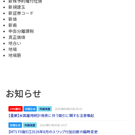
新株予約権付社債
新規建玉
新証券コード
新値
新甫
申告分離課税
真正価値
地合い
地場
地場筋
お知らせ
CFD取引
お知らせ
外国為替
2026年08月03日 09:33
【重要】米国雇用統計発表に伴う取引に関する注意喚起
お知らせ
外国為替
2026年07月30日 14:37
【MT5 FX取引】2026年8月のスワップ付加日数の臨時変更