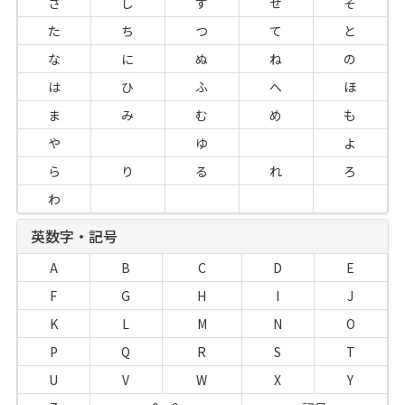
さ
し
す
せ
そ
た
ち
つ
て
と
な
に
ぬ
ね
の
は
ひ
ふ
へ
ほ
ま
み
む
め
も
や
ゆ
よ
ら
り
る
れ
ろ
わ
英数字・記号
A
B
C
D
E
F
G
H
I
J
K
L
M
N
O
P
Q
R
S
T
U
V
W
X
Y