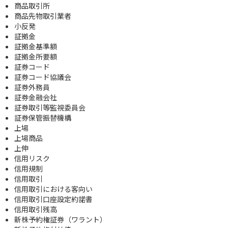
商品取引所
商品先物取引業者
小反発
証拠金
証拠金基準額
証拠金所要額
証券コード
証券コード協議会
証券外務員
証券金融会社
証券取引等監視委員会
証券保管振替機構
上場
上場商品
上伸
信用リスク
信用規制
信用取引
信用取引における客向い
信用取引口座設定約諾書
信用取引残高
新株予約権証券（ワラント）