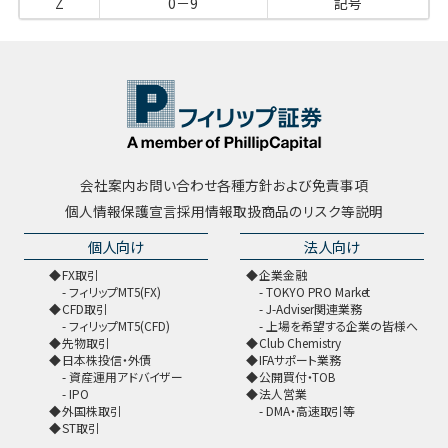
Z
0－9
記号
会社案内
お問い合わせ
各種方針および免責事項
個人情報保護宣言
採用情報
取扱商品のリスク等説明
個人向け
法人向け
FX取引
企業金融
フィリップMT5(FX)
TOKYO PRO Market
CFD取引
J-Adviser関連業務
フィリップMT5(CFD)
上場を希望する企業の皆様へ
先物取引
Club Chemistry
日本株投信・外債
IFAサポート業務
資産運用アドバイザー
公開買付・TOB
IPO
法人営業
外国株取引
DMA・高速取引等
ST取引