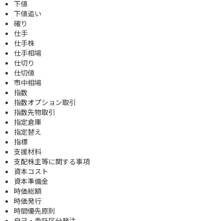
下値
下値追い
確り
仕手
仕手株
仕手相場
仕切り
仕切値
市中相場
指数
指数オプション取引
指数先物取引
指定倉庫
指定替え
指標
支援材料
支配株主等に関する事項
資本コスト
資本準備金
時価総額
時価発行
時間優先原則
自己・委託区分発注