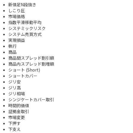
新値足N段抜き
しこり圧
市場価格
指数平滑移動平均
システミックリスク
システム売買方式
実現損益
執行
商品
商品間スプレッド割引額
商品内スプレッド割増額
ショート (Short)
ショートカバー
ジリ安
ジリ高
ジリ相場
シンジケートカバー取引
時間的価値
証拠金取引
市場変更
下押す
下支え