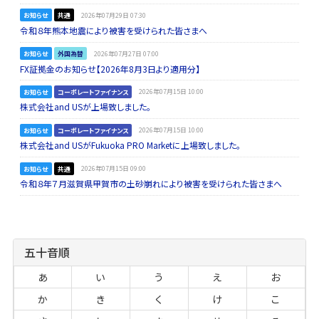
お知らせ
共通
2026年07月29日 07:30
令和８年熊本地震により被害を受けられた皆さまへ
お知らせ
外国為替
2026年07月27日 07:00
FX証拠金のお知らせ【2026年8月3日より適用分】
お知らせ
コーポレートファイナンス
2026年07月15日 10:00
株式会社and USが上場致しました。
お知らせ
コーポレートファイナンス
2026年07月15日 10:00
株式会社and USがFukuoka PRO Marketに上場致しました。
お知らせ
共通
2026年07月15日 09:00
令和８年７月滋賀県甲賀市の土砂崩れにより被害を受けられた皆さまへ
五十音順
あ
い
う
え
お
か
き
く
け
こ