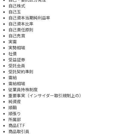
自己株式
自己玉
自己資本当期純利益率
自己資本比率
自己責任原則
自己売買
実需
実勢相場
社債
受益証券
受託会員
受託契約準則
需給
需給相場
従業員持株制度
重要事実（インサイダー取引規制上の）
純資産
順鞘
順張り
所属部
商品ETF
商品取引員