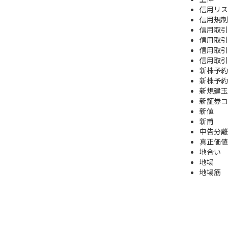
信用リス
信用規制
信用取引
信用取引
信用取引
信用取引
新株予約
新株予約
新規建玉
新証券コ
新値
新甫
申告分離
真正価値
地合い
地場
地場筋