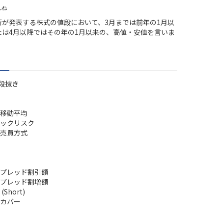
んね
所が発表する株式の値段において、3月までは前年の1月以
たは4月以降ではその年の1月以来の、高値・安値を言いま
段抜き
移動平均
ックリスク
売買方式
プレッド割引額
プレッド割増額
Short)
カバー