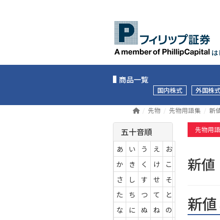
は
商品一覧
国内株式
外国株
先物
先物用語集
新
先物用
五十音順
あ
い
う
え
お
新
か
き
く
け
こ
さ
し
す
せ
そ
た
ち
つ
て
と
新値
な
に
ぬ
ね
の