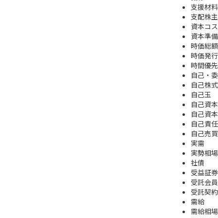
支援材料
支配株主
資本コス
資本準備
時価総額
時価発行
時間優先
自己・委
自己株式
自己玉
自己資本
自己資本
自己責任
自己売買
実需
実勢相場
社債
受益証券
受託会員
受託契約
需給
需給相場