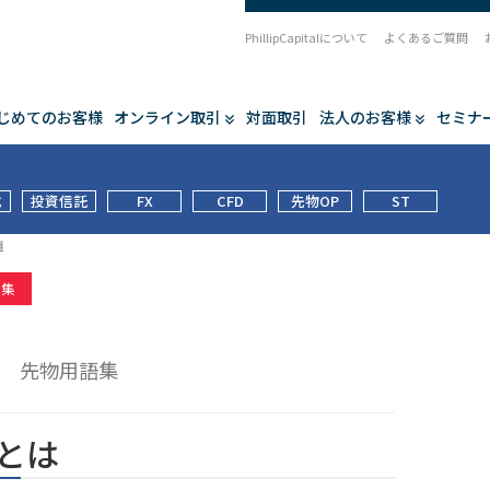
PhillipCapitalについて
よくあるご質問
じめてのお客様
オンライン取引
対面取引
法人のお客様
セミナ
式
投資信託
FX
CFD
先物OP
ST
値
語集
値
先物用語集
とは