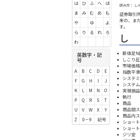
は
ひ
ふ
へ
ほ
読み方： し
ま
み
む
め
も
証券取引
来の、ま
や
ゆ
よ
す。
ら
り
る
れ
ろ
し
わ
新値足N
英数字・記
しこり圧
号
市場価格
A
B
C
D
E
指数平滑
システミ
F
G
H
I
J
システム
K
L
M
N
O
実現損益
執行
P
Q
R
S
T
商品
商品間ス
U
V
W
X
Y
商品内ス
Z
0－9
記号
ショート (
ショート
ジリ安