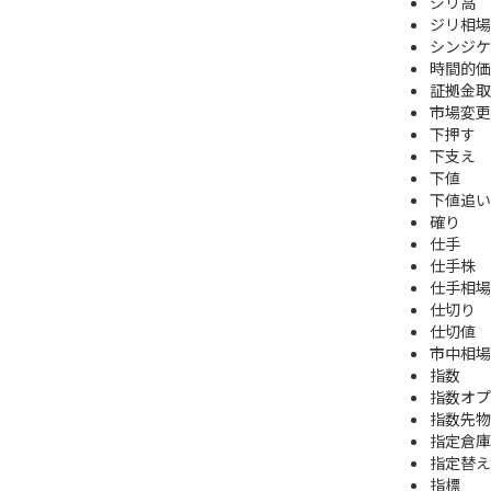
ジリ高
ジリ相場
シンジケ
時間的価
証拠金取
市場変更
下押す
下支え
下値
下値追い
確り
仕手
仕手株
仕手相場
仕切り
仕切値
市中相場
指数
指数オプ
指数先物
指定倉庫
指定替え
指標