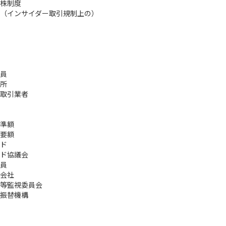
株制度
（インサイダー取引規制上の）
員
所
取引業者
準額
要額
ド
ド協議会
員
会社
等監視委員会
振替機構