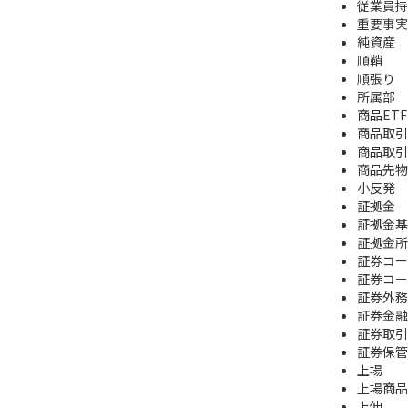
従業員持
重要事実
純資産
順鞘
順張り
所属部
商品ETF
商品取引
商品取引
商品先物
小反発
証拠金
証拠金基
証拠金所
証券コー
証券コー
証券外務
証券金融
証券取引
証券保管
上場
上場商品
上伸