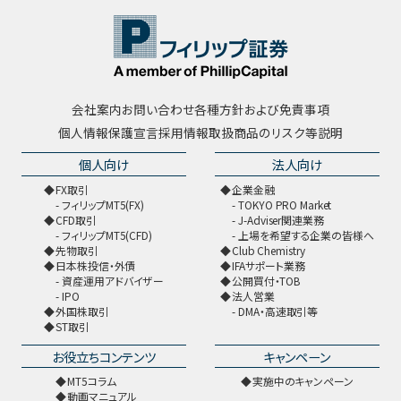
会社案内
お問い合わせ
各種方針および免責事項
個人情報保護宣言
採用情報
取扱商品のリスク等説明
個人向け
法人向け
FX取引
企業金融
フィリップMT5(FX)
TOKYO PRO Market
CFD取引
J-Adviser関連業務
フィリップMT5(CFD)
上場を希望する企業の皆様へ
先物取引
Club Chemistry
日本株投信・外債
IFAサポート業務
資産運用アドバイザー
公開買付・TOB
IPO
法人営業
外国株取引
DMA・高速取引等
ST取引
お役立ちコンテンツ
キャンペーン
MT5コラム
実施中のキャンペーン
動画マニュアル