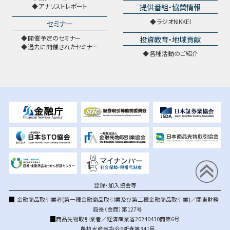
提供番組・協賛情報
アナリストレポート
ラジオNIKKEI
セミナー
開催予定のセミナー
投資教育・地域貢献
過去に開催されたセミナー
各種活動のご紹介
登録・加入協会等
金融商品取引業者(第一種金融商品取引業及び第二種金融商品取引業)／関東財務
局長（金商）第127号
商品先物取引業者／経済産業省20240430商第6号
農林水産省指令6新食第341号