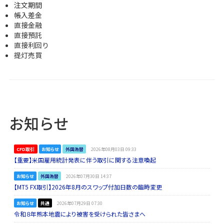
注文期間
帳入差金
直接金融
直接預託
直接利回り
提灯売買
お知らせ
CFD取引
お知らせ
外国為替
2026年08月03日 09:33
【重要】米国雇用統計発表に伴う取引に関する注意喚起
お知らせ
外国為替
2026年07月30日 14:37
【MT5 FX取引】2026年8月のスワップ付加日数の臨時変更
お知らせ
共通
2026年07月29日 07:30
令和８年熊本地震により被害を受けられた皆さまへ