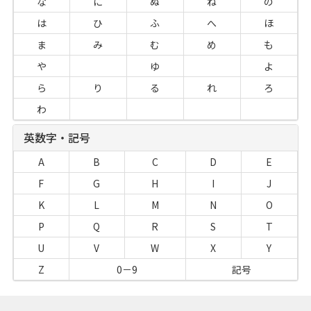
な
に
ぬ
ね
の
は
ひ
ふ
へ
ほ
ま
み
む
め
も
や
ゆ
よ
ら
り
る
れ
ろ
わ
英数字・記号
A
B
C
D
E
F
G
H
I
J
K
L
M
N
O
P
Q
R
S
T
U
V
W
X
Y
Z
0－9
記号