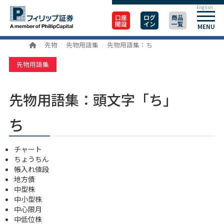
English
口座
ログ
商品
開設
イン
一覧
MENU
先物
先物用語集
先物用語集：ち
先物用語集
先物用語集：頭文字「ち」
ち
チャート
ちょうちん
帳入れ値段
地方債
中型株
中小型株
中心限月
中低位株