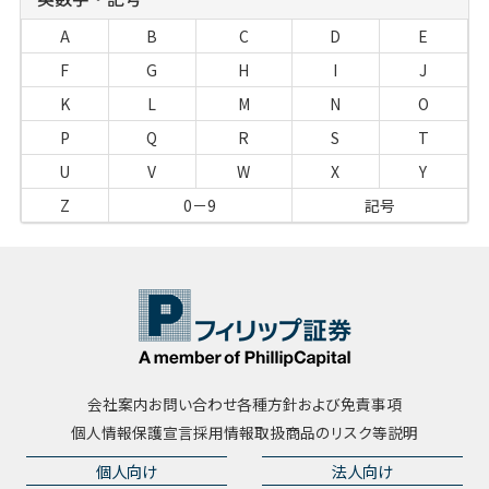
A
B
C
D
E
F
G
H
I
J
K
L
M
N
O
P
Q
R
S
T
U
V
W
X
Y
Z
0－9
記号
会社案内
お問い合わせ
各種方針および免責事項
個人情報保護宣言
採用情報
取扱商品のリスク等説明
個人向け
法人向け