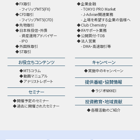
FX取引
企業金融
フィリップMT5(FX)
TOKYO PRO Market
CFD取引
J-Adviser関連業務
フィリップMT5(CFD)
上場を希望する企業の皆様へ
先物取引
Club Chemistry
日本株投信・外債
IFAサポート業務
資産運用アドバイザー
公開買付・TOB
IPO
法人営業
外国株取引
DMA・高速取引等
ST取引
お役立ちコンテンツ
キャンペーン
MT5コラム
実施中のキャンペーン
動画マニュアル
提供番組・協賛情報
アナリストレポート
ラジオNIKKEI
セミナー
開催予定のセミナー
投資教育・地域貢献
過去に開催されたセミナー
各種活動のご紹介