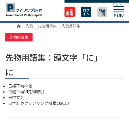
English
口座
ログ
商品
開設
イン
一覧
MENU
先物
先物用語集
先物用語集：に
先物用語集
先物用語集：頭文字「に」
に
日経平均株価
日経平均ⅤI先物取引
日中立会
日本証券クリアリング機構(JSCC)