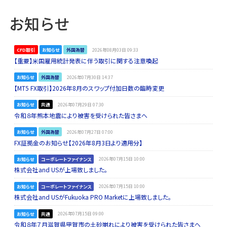
お知らせ
CFD取引
お知らせ
外国為替
2026年08月03日 09:33
【重要】米国雇用統計発表に伴う取引に関する注意喚起
お知らせ
外国為替
2026年07月30日 14:37
【MT5 FX取引】2026年8月のスワップ付加日数の臨時変更
お知らせ
共通
2026年07月29日 07:30
令和８年熊本地震により被害を受けられた皆さまへ
お知らせ
外国為替
2026年07月27日 07:00
FX証拠金のお知らせ【2026年8月3日より適用分】
お知らせ
コーポレートファイナンス
2026年07月15日 10:00
株式会社and USが上場致しました。
お知らせ
コーポレートファイナンス
2026年07月15日 10:00
株式会社and USがFukuoka PRO Marketに上場致しました。
お知らせ
共通
2026年07月15日 09:00
令和８年７月滋賀県甲賀市の土砂崩れにより被害を受けられた皆さまへ