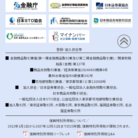
登録・加入協会等
金融商品取引業者(第一種金融商品取引業及び第二種金融商品取引業)／関東財務
局長（金商）第127号
商品先物取引業者／経済産業省20240430商第6号
農林水産省指令6新食第341号
宅地建物取引業者／東京都知事（1）第110368号
加入協会／
日本証券業協会
、
一般社団法人金融先物取引業協会
、
日本商品先物取引協会
、
一般社団法人日本STO協会
、
公益社団法人東京都宅地建物取引業協会
加入取引所／
東京証券取引所
、
大阪取引所
、
東京商品取引所
、
福岡証券取引所
、
名古
屋証券取引所
復興特別所得税について／
2013年1月1日から2037年12月31日までの25年間、復興特別所得税が課税されます。
復興特別所得税リーフレット
復興特別所得税Q&A