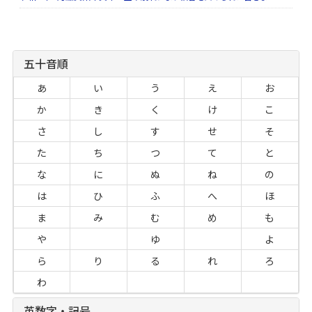
五十音順
あ
い
う
え
お
か
き
く
け
こ
さ
し
す
せ
そ
た
ち
つ
て
と
な
に
ぬ
ね
の
は
ひ
ふ
へ
ほ
ま
み
む
め
も
や
ゆ
よ
ら
り
る
れ
ろ
わ
英数字・記号