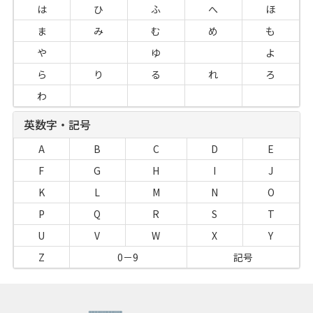
は
ひ
ふ
へ
ほ
ま
み
む
め
も
や
ゆ
よ
ら
り
る
れ
ろ
わ
英数字・記号
A
B
C
D
E
F
G
H
I
J
K
L
M
N
O
P
Q
R
S
T
U
V
W
X
Y
Z
0－9
記号