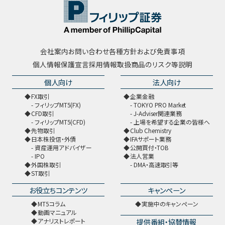
会社案内
お問い合わせ
各種方針および免責事項
個人情報保護宣言
採用情報
取扱商品のリスク等説明
個人向け
法人向け
FX取引
企業金融
フィリップMT5(FX)
TOKYO PRO Market
CFD取引
J-Adviser関連業務
フィリップMT5(CFD)
上場を希望する企業の皆様へ
先物取引
Club Chemistry
日本株投信・外債
IFAサポート業務
資産運用アドバイザー
公開買付・TOB
IPO
法人営業
外国株取引
DMA・高速取引等
ST取引
お役立ちコンテンツ
キャンペーン
MT5コラム
実施中のキャンペーン
動画マニュアル
提供番組・協賛情報
アナリストレポート