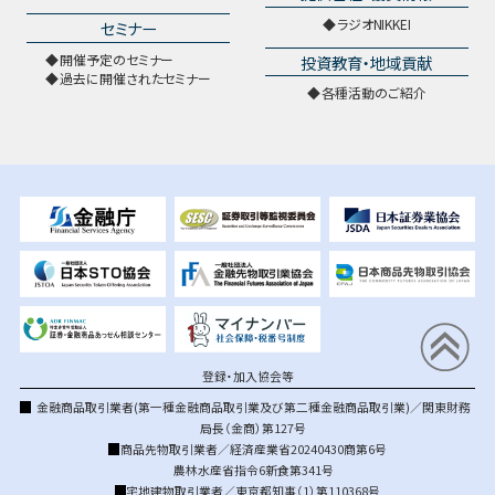
ラジオNIKKEI
セミナー
開催予定のセミナー
投資教育・地域貢献
過去に開催されたセミナー
各種活動のご紹介
登録・加入協会等
金融商品取引業者(第一種金融商品取引業及び第二種金融商品取引業)／関東財務
局長（金商）第127号
商品先物取引業者／経済産業省20240430商第6号
農林水産省指令6新食第341号
宅地建物取引業者／東京都知事（1）第110368号