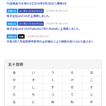
FX証拠金のお知らせ【2026年8月3日より適用分】
お知らせ
コーポレートファイナンス
2026年07月15日 10:00
株式会社and USが上場致しました。
お知らせ
コーポレートファイナンス
2026年07月15日 10:00
株式会社and USがFukuoka PRO Marketに上場致しました。
お知らせ
共通
2026年07月15日 09:00
令和８年７月滋賀県甲賀市の土砂崩れにより被害を受けられた皆さまへ
五十音順
あ
い
う
え
お
か
き
く
け
こ
さ
し
す
せ
そ
た
ち
つ
て
と
な
に
ぬ
ね
の