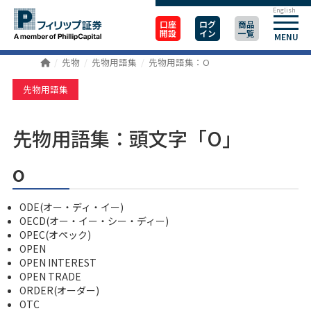
English
口座
ログ
商品
開設
イン
一覧
MENU
先物
先物用語集
先物用語集：O
先物用語集
先物用語集：頭文字「O」
o
ODE(オー・ディ・イー)
OECD(オー・イー・シー・ディー)
OPEC(オペック)
OPEN
OPEN INTEREST
OPEN TRADE
ORDER(オーダー)
OTC