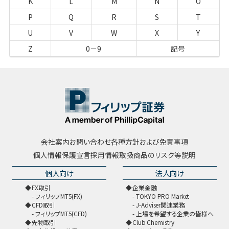
K
L
M
N
O
P
Q
R
S
T
U
V
W
X
Y
Z
0－9
記号
会社案内
お問い合わせ
各種方針および免責事項
個人情報保護宣言
採用情報
取扱商品のリスク等説明
個人向け
法人向け
FX取引
企業金融
フィリップMT5(FX)
TOKYO PRO Market
CFD取引
J-Adviser関連業務
フィリップMT5(CFD)
上場を希望する企業の皆様へ
先物取引
Club Chemistry