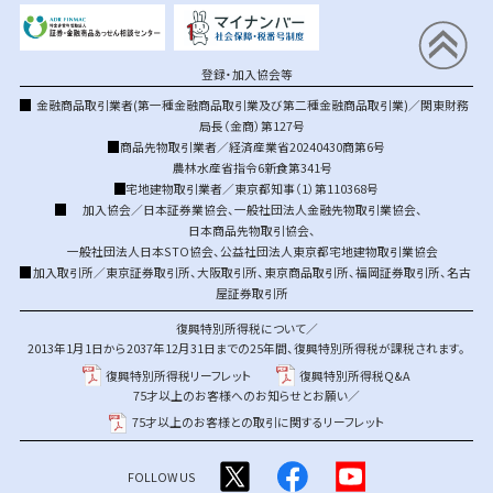
登録・加入協会等
金融商品取引業者(第一種金融商品取引業及び第二種金融商品取引業)／関東財務
局長（金商）第127号
商品先物取引業者／経済産業省20240430商第6号
農林水産省指令6新食第341号
宅地建物取引業者／東京都知事（1）第110368号
加入協会／
日本証券業協会
、
一般社団法人金融先物取引業協会
、
日本商品先物取引協会
、
一般社団法人日本STO協会
、
公益社団法人東京都宅地建物取引業協会
加入取引所／
東京証券取引所
、
大阪取引所
、
東京商品取引所
、
福岡証券取引所
、
名古
屋証券取引所
復興特別所得税について／
2013年1月1日から2037年12月31日までの25年間、復興特別所得税が課税されます。
復興特別所得税リーフレット
復興特別所得税Q&A
75才以上のお客様へのお知らせとお願い／
75才以上のお客様との取引に関するリーフレット
FOLLOW US