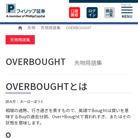
English
口座
ログ
商品
開設
イン
一覧
MENU
先物
先物用語集
OVERBOUGHT
先物用語集
OVERBOUGHT
先物用語集
OVERBOUGHTとは
読み方： おーばーぼうと
相場の過熱、行き過ぎを表すもので、英語でBoughtは買いを意
味するBuyの過去分詞、Over+Boughtで買われすぎ、またはその
状態を意味します。
o