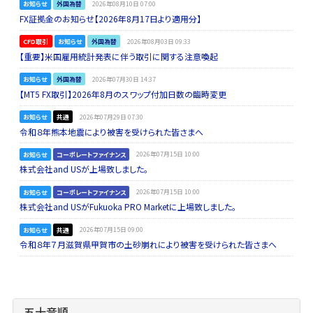
お知らせ
外国為替
2026年08月10日 07:00
FX証拠金のお知らせ【2026年8月17日より適用分】
CFD取引
お知らせ
外国為替
2026年08月03日 09:33
【重要】米国雇用統計発表に伴う取引に関する注意喚起
お知らせ
外国為替
2026年07月30日 14:37
【MT5 FX取引】2026年8月のスワップ付加日数の臨時変更
お知らせ
共通
2026年07月29日 07:30
令和８年熊本地震により被害を受けられた皆さまへ
お知らせ
コーポレートファイナンス
2026年07月15日 10:00
株式会社and USが上場致しました。
お知らせ
コーポレートファイナンス
2026年07月15日 10:00
株式会社and USがFukuoka PRO Marketに上場致しました。
お知らせ
共通
2026年07月15日 09:00
令和８年７月滋賀県甲賀市の土砂崩れにより被害を受けられた皆さまへ
五十音順