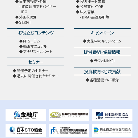
日本株投信・外債
IFAサポート業務
資産運用アドバイザー
公開買付・TOB
IPO
法人営業
外国株取引
DMA・高速取引等
ST取引
お役立ちコンテンツ
キャンペーン
MT5コラム
実施中のキャンペーン
動画マニュアル
提供番組・協賛情報
アナリストレポート
ラジオNIKKEI
セミナー
開催予定のセミナー
投資教育・地域貢献
過去に開催されたセミナー
各種活動のご紹介