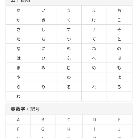
あ
い
う
え
お
か
き
く
け
こ
さ
し
す
せ
そ
た
ち
つ
て
と
な
に
ぬ
ね
の
は
ひ
ふ
へ
ほ
ま
み
む
め
も
や
ゆ
よ
ら
り
る
れ
ろ
わ
英数字・記号
A
B
C
D
E
F
G
H
I
J