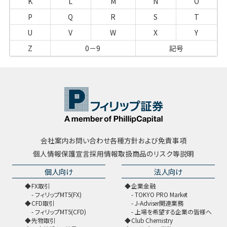
K
L
M
N
O
P
Q
R
S
T
U
V
W
X
Y
Z
0－9
記号
会社案内
お問い合わせ
各種方針および免責事項
個人情報保護宣言
採用情報
取扱商品のリスク等説明
個人向け
法人向け
FX取引
企業金融
フィリップMT5(FX)
TOKYO PRO Market
CFD取引
J-Adviser関連業務
フィリップMT5(CFD)
上場を希望する企業の皆様へ
先物取引
Club Chemistry