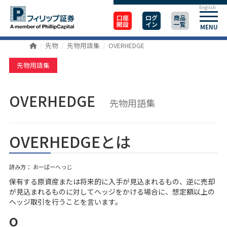
English
口座
ログ
商品
開設
イン
一覧
MENU
先物
先物用語集
OVERHEDGE
先物用語集
OVERHEDGE
先物用語集
OVERHEDGEとは
読み方： おーばーへっじ
保有する原資産または将来的に入手が見込まれるもの、逆に売却
が見込まれるものに対してヘッジをかける場合に、想定額以上の
ヘッジ取引を行うことを言います。
o