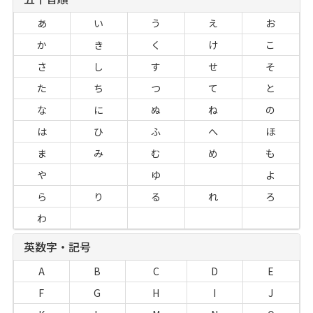
あ
い
う
え
お
か
き
く
け
こ
さ
し
す
せ
そ
た
ち
つ
て
と
な
に
ぬ
ね
の
は
ひ
ふ
へ
ほ
ま
み
む
め
も
や
ゆ
よ
ら
り
る
れ
ろ
わ
英数字・記号
A
B
C
D
E
F
G
H
I
J