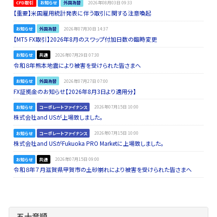
CFD取引
お知らせ
外国為替
2026年08月03日 09:33
【重要】米国雇用統計発表に伴う取引に関する注意喚起
お知らせ
外国為替
2026年07月30日 14:37
【MT5 FX取引】2026年8月のスワップ付加日数の臨時変更
お知らせ
共通
2026年07月29日 07:30
令和８年熊本地震により被害を受けられた皆さまへ
お知らせ
外国為替
2026年07月27日 07:00
FX証拠金のお知らせ【2026年8月3日より適用分】
お知らせ
コーポレートファイナンス
2026年07月15日 10:00
株式会社and USが上場致しました。
お知らせ
コーポレートファイナンス
2026年07月15日 10:00
株式会社and USがFukuoka PRO Marketに上場致しました。
お知らせ
共通
2026年07月15日 09:00
令和８年７月滋賀県甲賀市の土砂崩れにより被害を受けられた皆さまへ
五十音順