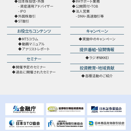
日本株投信・外債
IFAサポート業務
資産運用アドバイザー
公開買付・TOB
IPO
法人営業
外国株取引
DMA・高速取引等
ST取引
お役立ちコンテンツ
キャンペーン
MT5コラム
実施中のキャンペーン
動画マニュアル
提供番組・協賛情報
アナリストレポート
ラジオNIKKEI
セミナー
開催予定のセミナー
投資教育・地域貢献
過去に開催されたセミナー
各種活動のご紹介