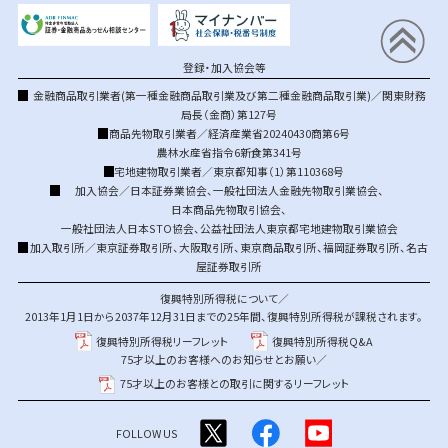
登録・加入協会等
金融商品取引業者(第一種金融商品取引業及び第二種金融商品取引業)／関東財務
局長（金商）第127号
商品先物取引業者／経済産業省20240430商第6号
農林水産省指令6新食第341号
宅地建物取引業者／東京都知事（1）第110368号
加入協会／
日本証券業協会
、
一般社団法人金融先物取引業協会
、
日本商品先物取引協会
、
一般社団法人日本STO協会
、
公益社団法人東京都宅地建物取引業協会
加入取引所／
東京証券取引所
、
大阪取引所
、
東京商品取引所
、
福岡証券取引所
、
名古
屋証券取引所
復興特別所得税について／
2013年1月1日から2037年12月31日までの25年間、復興特別所得税が課税されます。
復興特別所得税リーフレット
復興特別所得税Q&A
75才以上のお客様へのお知らせとお願い／
75才以上のお客様との取引に関するリーフレット
FOLLOW US