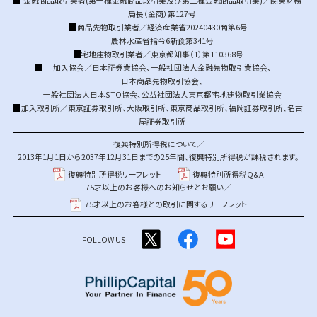
金融商品取引業者(第一種金融商品取引業及び第二種金融商品取引業)／関東財務
局長（金商）第127号
商品先物取引業者／経済産業省20240430商第6号
農林水産省指令6新食第341号
宅地建物取引業者／東京都知事（1）第110368号
加入協会／
日本証券業協会
、
一般社団法人金融先物取引業協会
、
日本商品先物取引協会
、
一般社団法人日本STO協会
、
公益社団法人東京都宅地建物取引業協会
加入取引所／
東京証券取引所
、
大阪取引所
、
東京商品取引所
、
福岡証券取引所
、
名古
屋証券取引所
復興特別所得税について／
2013年1月1日から2037年12月31日までの25年間、復興特別所得税が課税されます。
復興特別所得税リーフレット
復興特別所得税Q&A
75才以上のお客様へのお知らせとお願い／
75才以上のお客様との取引に関するリーフレット
FOLLOW US