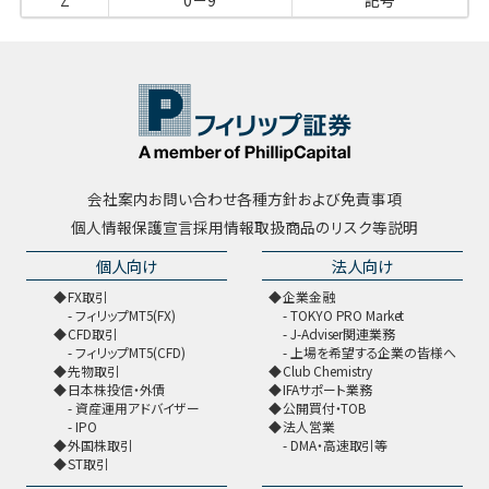
Z
0－9
記号
会社案内
お問い合わせ
各種方針および免責事項
個人情報保護宣言
採用情報
取扱商品のリスク等説明
個人向け
法人向け
FX取引
企業金融
フィリップMT5(FX)
TOKYO PRO Market
CFD取引
J-Adviser関連業務
フィリップMT5(CFD)
上場を希望する企業の皆様へ
先物取引
Club Chemistry
日本株投信・外債
IFAサポート業務
資産運用アドバイザー
公開買付・TOB
IPO
法人営業
外国株取引
DMA・高速取引等
ST取引