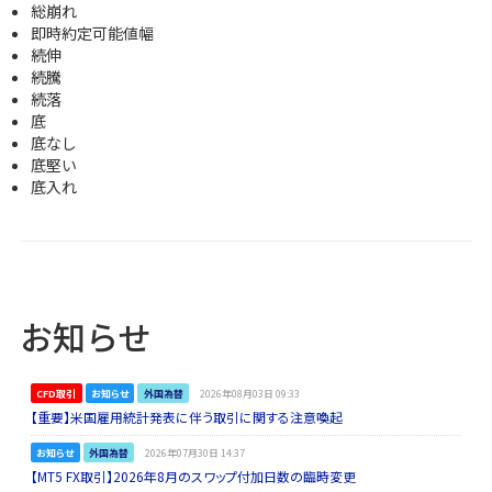
総崩れ
即時約定可能値幅
続伸
続騰
続落
底
底なし
底堅い
底入れ
お知らせ
CFD取引
お知らせ
外国為替
2026年08月03日 09:33
【重要】米国雇用統計発表に伴う取引に関する注意喚起
お知らせ
外国為替
2026年07月30日 14:37
【MT5 FX取引】2026年8月のスワップ付加日数の臨時変更