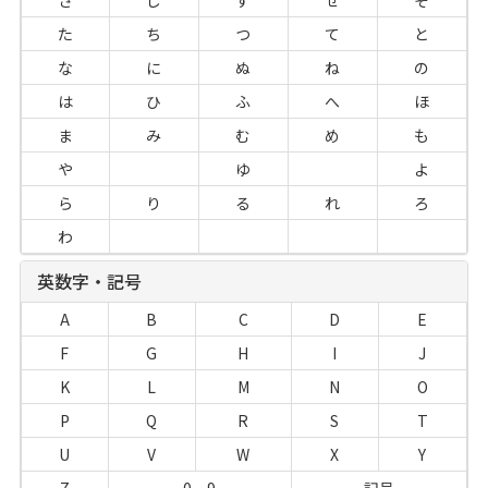
さ
し
す
せ
そ
た
ち
つ
て
と
な
に
ぬ
ね
の
は
ひ
ふ
へ
ほ
ま
み
む
め
も
や
ゆ
よ
ら
り
る
れ
ろ
わ
英数字・記号
A
B
C
D
E
F
G
H
I
J
K
L
M
N
O
P
Q
R
S
T
U
V
W
X
Y