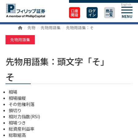
English
口座
ログ
商品
開設
イン
一覧
MENU
先物
先物用語集
先物用語集：そ
先物用語集
先物用語集：頭文字「そ」
そ
相場
相場操縦
その他権利落
損切り
相対力指数(RSI)
相場つき
総資産利益率
総取組高