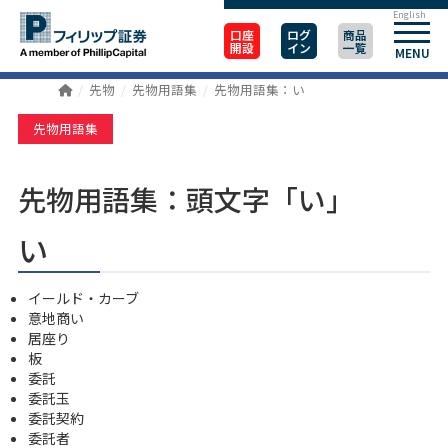
English
口座
ログ
商品
開設
イン
一覧
MENU
先物
先物用語集
先物用語集：い
先物用語集
先物用語集：頭文字「い」
い
イールド・カーブ
意地商い
居座り
板
委託
委託玉
委託契約
委託者