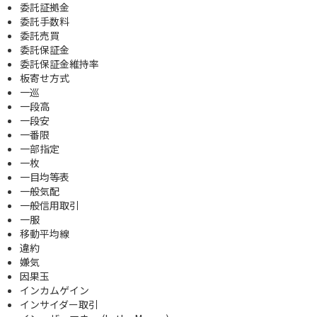
委託証拠金
委託手数料
委託売買
委託保証金
委託保証金維持率
板寄せ方式
一巡
一段高
一段安
一番限
一部指定
一枚
一目均等表
一般気配
一般信用取引
一服
移動平均線
違約
嫌気
因果玉
インカムゲイン
インサイダー取引