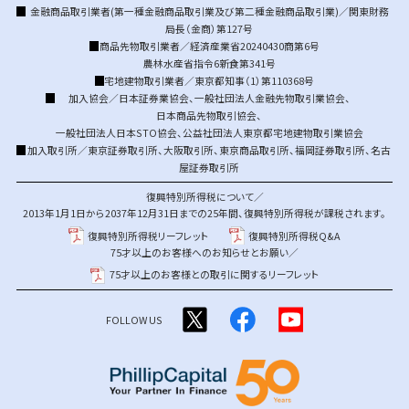
金融商品取引業者(第一種金融商品取引業及び第二種金融商品取引業)／関東財務
局長（金商）第127号
商品先物取引業者／経済産業省20240430商第6号
農林水産省指令6新食第341号
宅地建物取引業者／東京都知事（1）第110368号
加入協会／
日本証券業協会
、
一般社団法人金融先物取引業協会
、
日本商品先物取引協会
、
一般社団法人日本STO協会
、
公益社団法人東京都宅地建物取引業協会
加入取引所／
東京証券取引所
、
大阪取引所
、
東京商品取引所
、
福岡証券取引所
、
名古
屋証券取引所
復興特別所得税について／
2013年1月1日から2037年12月31日までの25年間、復興特別所得税が課税されます。
復興特別所得税リーフレット
復興特別所得税Q&A
75才以上のお客様へのお知らせとお願い／
75才以上のお客様との取引に関するリーフレット
FOLLOW US