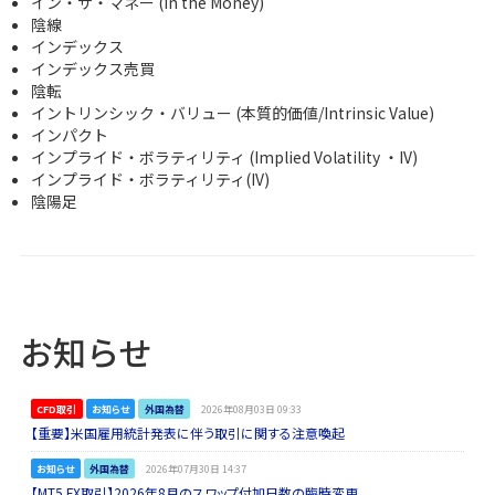
イン・ザ・マネー (In the Money)
陰線
インデックス
インデックス売買
陰転
イントリンシック・バリュー (本質的価値/Intrinsic Value)
インパクト
インプライド・ボラティリティ (Implied Volatility ・IV)
インプライド・ボラティリティ(IV)
陰陽足
お知らせ
CFD取引
お知らせ
外国為替
2026年08月03日 09:33
【重要】米国雇用統計発表に伴う取引に関する注意喚起
お知らせ
外国為替
2026年07月30日 14:37
【MT5 FX取引】2026年8月のスワップ付加日数の臨時変更