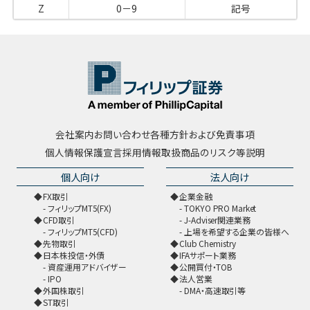
Z
0－9
記号
会社案内
お問い合わせ
各種方針および免責事項
個人情報保護宣言
採用情報
取扱商品のリスク等説明
個人向け
法人向け
FX取引
企業金融
フィリップMT5(FX)
TOKYO PRO Market
CFD取引
J-Adviser関連業務
フィリップMT5(CFD)
上場を希望する企業の皆様へ
先物取引
Club Chemistry
日本株投信・外債
IFAサポート業務
資産運用アドバイザー
公開買付・TOB
IPO
法人営業
外国株取引
DMA・高速取引等
ST取引