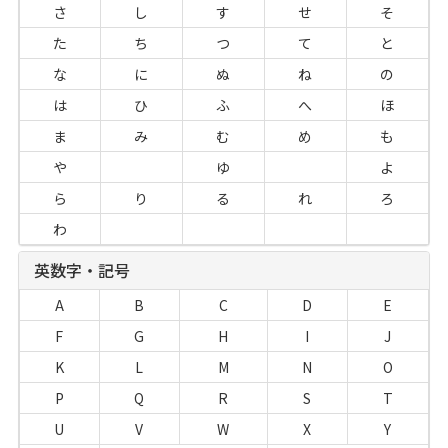
さ
し
す
せ
そ
た
ち
つ
て
と
な
に
ぬ
ね
の
は
ひ
ふ
へ
ほ
ま
み
む
め
も
や
ゆ
よ
ら
り
る
れ
ろ
わ
英数字・記号
A
B
C
D
E
F
G
H
I
J
K
L
M
N
O
P
Q
R
S
T
U
V
W
X
Y