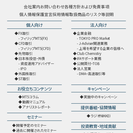
会社案内
お問い合わせ
各種方針および免責事項
個人情報保護宣言
採用情報
取扱商品のリスク等説明
個人向け
法人向け
FX取引
企業金融
フィリップMT5(FX)
TOKYO PRO Market
CFD取引
J-Adviser関連業務
フィリップMT5(CFD)
上場を希望する企業の皆様へ
先物取引
Club Chemistry
日本株投信・外債
IFAサポート業務
資産運用アドバイザー
公開買付・TOB
IPO
法人営業
外国株取引
DMA・高速取引等
ST取引
お役立ちコンテンツ
キャンペーン
MT5コラム
実施中のキャンペーン
動画マニュアル
提供番組・協賛情報
アナリストレポート
ラジオNIKKEI
セミナー
開催予定のセミナー
投資教育・地域貢献
過去に開催されたセミナー