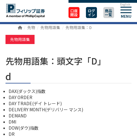
English
口座
ログ
商品
開設
イン
一覧
MENU
先物
先物用語集
先物用語集：D
先物用語集
先物用語集：頭文字「D」
d
DAX(ダックス)指数
DAY ORDER
DAY TRADE(デイ トレード)
DELIVERY MONTH(デリバリー マンス)
DEMAND
DMI
DOW(ダウ)指数
DR