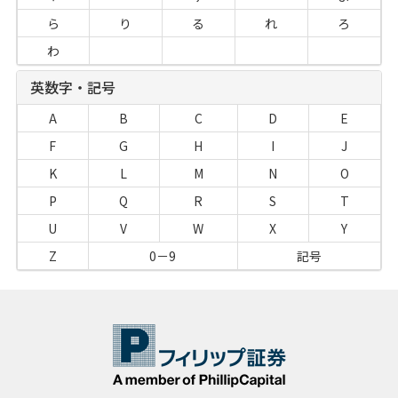
ら
り
る
れ
ろ
わ
英数字・記号
A
B
C
D
E
F
G
H
I
J
K
L
M
N
O
P
Q
R
S
T
U
V
W
X
Y
Z
0－9
記号