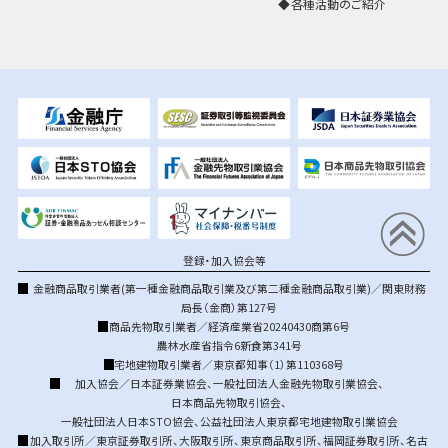
各種活動のご紹介
登録・加入協会等
金融商品取引業者(第一種金融商品取引業及び第二種金融商品取引業)／関東財務
局長（金商）第127号
商品先物取引業者／経済産業省20240430商第6号
農林水産省指令6新食第341号
宅地建物取引業者／東京都知事（1）第110368号
加入協会／
日本証券業協会
、
一般社団法人金融先物取引業協会
、
日本商品先物取引協会
、
一般社団法人日本STO協会
、
公益社団法人東京都宅地建物取引業協会
加入取引所／
東京証券取引所
、
大阪取引所
、
東京商品取引所
、
福岡証券取引所
、
名古