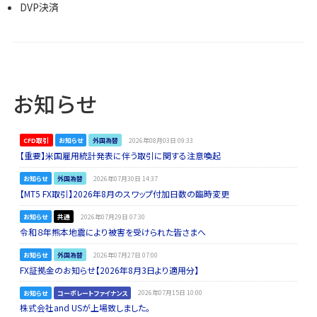
DVP決済
お知らせ
CFD取引
お知らせ
外国為替
2026年08月03日 09:33
【重要】米国雇用統計発表に伴う取引に関する注意喚起
お知らせ
外国為替
2026年07月30日 14:37
【MT5 FX取引】2026年8月のスワップ付加日数の臨時変更
お知らせ
共通
2026年07月29日 07:30
令和８年熊本地震により被害を受けられた皆さまへ
お知らせ
外国為替
2026年07月27日 07:00
FX証拠金のお知らせ【2026年8月3日より適用分】
お知らせ
コーポレートファイナンス
2026年07月15日 10:00
株式会社and USが上場致しました。