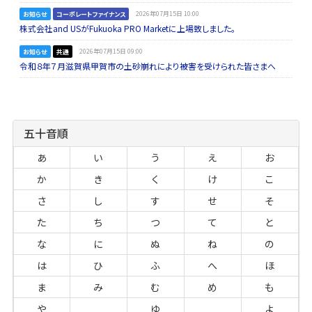
お知らせ
コーポレートファイナンス
2026年07月15日 10:00
株式会社and USがFukuoka PRO Marketに上場致しました。
お知らせ
共通
2026年07月15日 09:00
令和８年７月滋賀県甲賀市の土砂崩れにより被害を受けられた皆さまへ
五十音順
あ
い
う
え
お
か
き
く
け
こ
さ
し
す
せ
そ
た
ち
つ
て
と
な
に
ぬ
ね
の
は
ひ
ふ
へ
ほ
ま
み
む
め
も
や
ゆ
よ