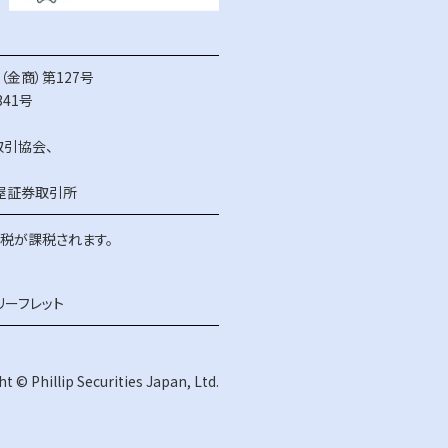
金商）第127号
41号
取引協会
、
屋証券取引所
得税が課税されます。
リーフレット
t © Phillip Securities Japan, Ltd.