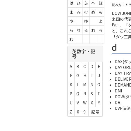
は
ひ
ふ
へ
ほ
読み方： だ
ま
み
む
め
も
DOW JO
米国の代
や
ゆ
よ
均」、「ダ
ら
り
る
れ
ろ
と、これ
「ダウ工
わ
d
英数字・記
号
DAX(ダ
A
B
C
D
E
DAY OR
DAY T
F
G
H
I
J
DELIV
K
L
M
N
O
DEMAN
DMI
P
Q
R
S
T
DOW(ダ
DR
U
V
W
X
Y
DVP決済
Z
0－9
記号