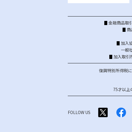
金融商品取引
商
加入
一般
加入取引
復興特別所得税に
75才以
FOLLOW US