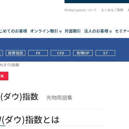
PhillipCapitalについて
よくあるご質問
じめてのお客様
オンライン取引
対面取引
法人のお客様
セミナ
式
投資信託
FX
CFD
先物OP
ST
W(ダウ)指数
語集
W(ダウ)指数
先物用語集
W(ダウ)指数とは