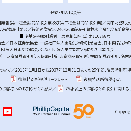
登録・加入協会等
業者(第一種金融商品取引業及び第二種金融商品取引業)／関東財務局長（
品先物取引業者／経済産業省20240430商第6号
農林水産省指令6新食第3
宅地建物取引業者／東京都知事（1）第110368号
協会／
日本証券業協会
、
一般社団法人金融先物取引業協会
、
日本商品先物
社団法人日本STO協会
、
公益社団法人東京都宅地建物取引業協会
所／
東京証券取引所
、
大阪取引所
、
東京商品取引所
、
福岡証券取引所
、
名古
ついて／
2013年1月1日から2037年12月31日までの25年間、復興特別所
復興特別所得税リーフレット
復興特別所得税Q&A
上のお客様へのお知らせとお願い／
75才以上のお客様との取引に関する
Copyrigh