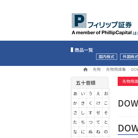
は
商品一覧
国内株式
外国株
先物
先物用語集
DO
先物用
五十音順
あ
い
う
え
お
DO
か
き
く
け
こ
さ
し
す
せ
そ
た
ち
つ
て
と
DO
な
に
ぬ
ね
の