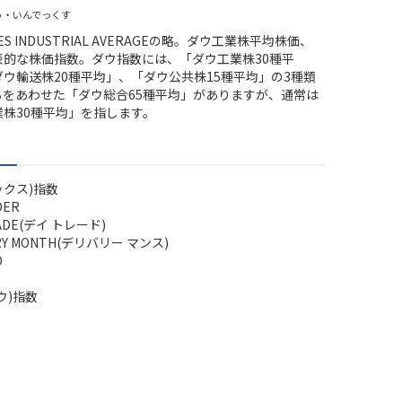
う・いんでっくす
NES INDUSTRIAL AVERAGEの略。ダウ工業株平均株価、
表的な株価指数。ダウ指数には、「ダウ工業株30種平
ウ輸送株20種平均」、「ダウ公共株15種平均」の3種類
らをあわせた「ダウ総合65種平均」がありますが、通常は
業株30種平均」を指します。
ックス)指数
DER
RADE(デイ トレード)
ERY MONTH(デリバリー マンス)
D
ウ)指数