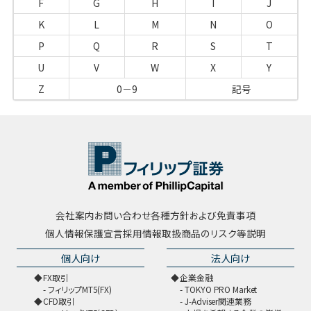
F
G
H
I
J
K
L
M
N
O
P
Q
R
S
T
U
V
W
X
Y
Z
0－9
記号
会社案内
お問い合わせ
各種方針および免責事項
個人情報保護宣言
採用情報
取扱商品のリスク等説明
個人向け
法人向け
FX取引
企業金融
フィリップMT5(FX)
TOKYO PRO Market
CFD取引
J-Adviser関連業務