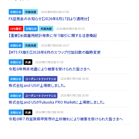
お知らせ
外国為替
2026年08月10日 07:00
FX証拠金のお知らせ【2026年8月17日より適用分】
CFD取引
お知らせ
外国為替
2026年08月03日 09:33
【重要】米国雇用統計発表に伴う取引に関する注意喚起
お知らせ
外国為替
2026年07月30日 14:37
【MT5 FX取引】2026年8月のスワップ付加日数の臨時変更
お知らせ
共通
2026年07月29日 07:30
令和８年熊本地震により被害を受けられた皆さまへ
お知らせ
コーポレートファイナンス
2026年07月15日 10:00
株式会社and USが上場致しました。
お知らせ
コーポレートファイナンス
2026年07月15日 10:00
株式会社and USがFukuoka PRO Marketに上場致しました。
お知らせ
共通
2026年07月15日 09:00
令和８年７月滋賀県甲賀市の土砂崩れにより被害を受けられた皆さまへ