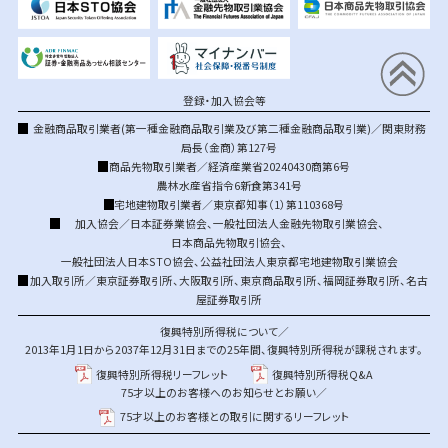
登録・加入協会等
金融商品取引業者(第一種金融商品取引業及び第二種金融商品取引業)／関東財務
局長（金商）第127号
商品先物取引業者／経済産業省20240430商第6号
農林水産省指令6新食第341号
宅地建物取引業者／東京都知事（1）第110368号
加入協会／
日本証券業協会
、
一般社団法人金融先物取引業協会
、
日本商品先物取引協会
、
一般社団法人日本STO協会
、
公益社団法人東京都宅地建物取引業協会
加入取引所／
東京証券取引所
、
大阪取引所
、
東京商品取引所
、
福岡証券取引所
、
名古
屋証券取引所
復興特別所得税について／
2013年1月1日から2037年12月31日までの25年間、復興特別所得税が課税されます。
復興特別所得税リーフレット
復興特別所得税Q&A
75才以上のお客様へのお知らせとお願い／
75才以上のお客様との取引に関するリーフレット