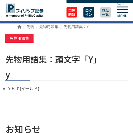
English
口座
ログ
商品
開設
イン
一覧
MENU
先物
先物用語集
先物用語集：Y
先物用語集
先物用語集：頭文字「Y」
y
YIELD(イールド)
お知らせ