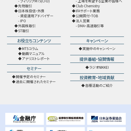
フィリップMT5(CFD)
上場を希望する企業の皆様へ
先物取引
Club Chemistry
日本株投信・外債
IFAサポート業務
資産運用アドバイザー
公開買付・TOB
IPO
法人営業
外国株取引
DMA・高速取引等
ST取引
お役立ちコンテンツ
キャンペーン
MT5コラム
実施中のキャンペーン
動画マニュアル
提供番組・協賛情報
アナリストレポート
ラジオNIKKEI
セミナー
開催予定のセミナー
投資教育・地域貢献
過去に開催されたセミナー
各種活動のご紹介