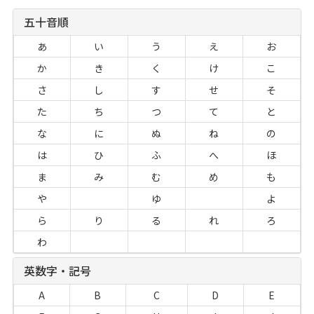
五十音順
あ
い
う
え
お
か
き
く
け
こ
さ
し
す
せ
そ
た
ち
つ
て
と
な
に
ぬ
ね
の
は
ひ
ふ
へ
ほ
ま
み
む
め
も
や
ゆ
よ
ら
り
る
れ
ろ
わ
英数字・記号
A
B
C
D
E