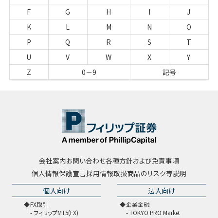
F
G
H
I
J
K
L
M
N
O
P
Q
R
S
T
U
V
W
X
Y
Z
0－9
記号
会社案内
お問い合わせ
各種方針および免責事項
個人情報保護宣言
採用情報
取扱商品のリスク等説明
個人向け
法人向け
FX取引
企業金融
フィリップMT5(FX)
TOKYO PRO Market