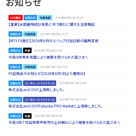
お知らせ
CFD取引
お知らせ
外国為替
2026年08月03日 09:33
【重要】米国雇用統計発表に伴う取引に関する注意喚起
お知らせ
外国為替
2026年07月30日 14:37
【MT5 FX取引】2026年8月のスワップ付加日数の臨時変更
お知らせ
共通
2026年07月29日 07:30
令和８年熊本地震により被害を受けられた皆さまへ
お知らせ
外国為替
2026年07月27日 07:00
FX証拠金のお知らせ【2026年8月3日より適用分】
お知らせ
コーポレートファイナンス
2026年07月15日 10:00
株式会社and USが上場致しました。
お知らせ
コーポレートファイナンス
2026年07月15日 10:00
株式会社and USがFukuoka PRO Marketに上場致しました。
お知らせ
共通
2026年07月15日 09:00
令和８年７月滋賀県甲賀市の土砂崩れにより被害を受けられた皆さまへ