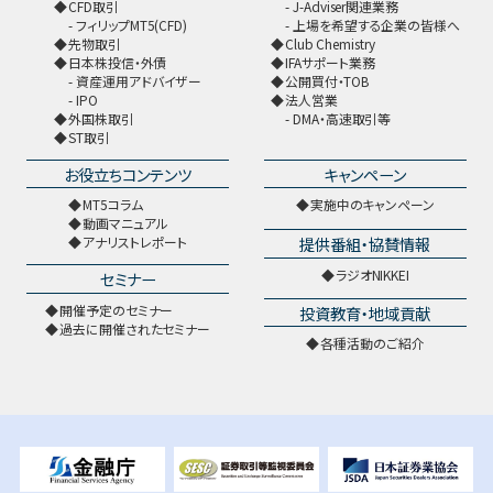
CFD取引
J-Adviser関連業務
フィリップMT5(CFD)
上場を希望する企業の皆様へ
先物取引
Club Chemistry
日本株投信・外債
IFAサポート業務
資産運用アドバイザー
公開買付・TOB
IPO
法人営業
外国株取引
DMA・高速取引等
ST取引
お役立ちコンテンツ
キャンペーン
MT5コラム
実施中のキャンペーン
動画マニュアル
提供番組・協賛情報
アナリストレポート
ラジオNIKKEI
セミナー
開催予定のセミナー
投資教育・地域貢献
過去に開催されたセミナー
各種活動のご紹介