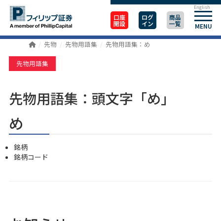
English
口座
ログ
商品
開設
イン
一覧
MENU
先物
先物用語集
先物用語集：め
先物用語集
先物用語集：頭文字「め」
め
銘柄
銘柄コード