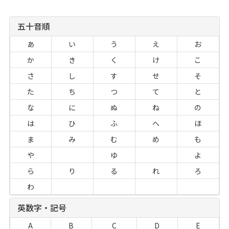
五十音順
あ
い
う
え
お
か
き
く
け
こ
さ
し
す
せ
そ
た
ち
つ
て
と
な
に
ぬ
ね
の
は
ひ
ふ
へ
ほ
ま
み
む
め
も
や
ゆ
よ
ら
り
る
れ
ろ
わ
英数字・記号
A
B
C
D
E