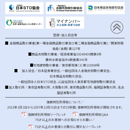
登録・加入協会等
金融商品取引業者(第一種金融商品取引業及び第二種金融商品取引業)／関東財務
局長（金商）第127号
商品先物取引業者／経済産業省20240430商第6号
農林水産省指令6新食第341号
宅地建物取引業者／東京都知事（1）第110368号
加入協会／
日本証券業協会
、
一般社団法人金融先物取引業協会
、
日本商品先物取引協会
、
一般社団法人日本STO協会
、
公益社団法人東京都宅地建物取引業協会
加入取引所／
東京証券取引所
、
大阪取引所
、
東京商品取引所
、
福岡証券取引所
、
名古
屋証券取引所
復興特別所得税について／
2013年1月1日から2037年12月31日までの25年間、復興特別所得税が課税されます。
復興特別所得税リーフレット
復興特別所得税Q&A
75才以上のお客様へのお知らせとお願い／
75才以上のお客様との取引に関するリーフレット