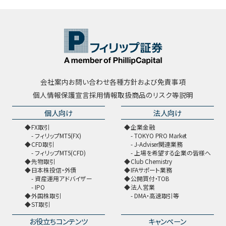
会社案内
お問い合わせ
各種方針および免責事項
個人情報保護宣言
採用情報
取扱商品のリスク等説明
個人向け
法人向け
FX取引
企業金融
フィリップMT5(FX)
TOKYO PRO Market
CFD取引
J-Adviser関連業務
フィリップMT5(CFD)
上場を希望する企業の皆様へ
先物取引
Club Chemistry
日本株投信・外債
IFAサポート業務
資産運用アドバイザー
公開買付・TOB
IPO
法人営業
外国株取引
DMA・高速取引等
ST取引
お役立ちコンテンツ
キャンペーン