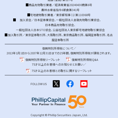
商品先物取引業者／経済産業省20240430商第6号
農林水産省指令6新食第341号
宅地建物取引業者／東京都知事（1）第110368号
加入協会／
日本証券業協会
、
一般社団法人金融先物取引業協会
、
日本商品先物取引協会
、
一般社団法人日本STO協会
、
公益社団法人東京都宅地建物取引業協会
加入取引所／
東京証券取引所
、
大阪取引所
、
東京商品取引所
、
福岡証券取引所
、
名古
屋証券取引所
復興特別所得税について／
2013年1月1日から2037年12月31日までの25年間、復興特別所得税が課税されます。
復興特別所得税リーフレット
復興特別所得税Q&A
75才以上のお客様へのお知らせとお願い／
75才以上のお客様との取引に関するリーフレット
FOLLOW US
Copyright © Phillip Securities Japan, Ltd.