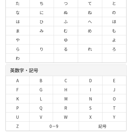
た
ち
つ
て
と
な
に
ぬ
ね
の
は
ひ
ふ
へ
ほ
ま
み
む
め
も
や
ゆ
よ
ら
り
る
れ
ろ
わ
英数字・記号
A
B
C
D
E
F
G
H
I
J
K
L
M
N
O
P
Q
R
S
T
U
V
W
X
Y
Z
0－9
記号