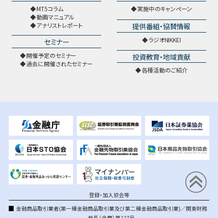
MT5コラム
実施中のキャンペーン
動画マニュアル
提供番組・協賛情報
アナリストレポート
ラジオNIKKEI
セミナー
開催予定のセミナー
投資教育・地域貢献
過去に開催されたセミナー
各種活動のご紹介
登録・加入協会等
金融商品取引業者(第一種金融商品取引業及び第二種金融商品取引業)／関東財務
局長（金商）第127号