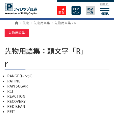
English
口座
ログ
商品
開設
イン
一覧
MENU
先物
先物用語集
先物用語集：R
先物用語集
先物用語集：頭文字「R」
r
RANGE(レンジ)
RATING
RAW SUGAR
RCI
REACTION
RECOVERY
RED BEAN
REIT