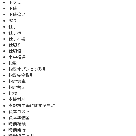
下支え
下値
下値追い
確り
仕手
仕手株
仕手相場
仕切り
仕切値
市中相場
指数
指数オプション取引
指数先物取引
指定倉庫
指定替え
指標
支援材料
支配株主等に関する事項
資本コスト
資本準備金
時価総額
時価発行
時間優先原則