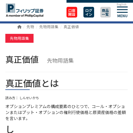
English
口座
ログ
商品
開設
イン
一覧
MENU
先物
先物用語集
真正価値
先物用語集
真正価値
先物用語集
真正価値とは
読み方： しんせいかち
オプションプレミアムの構成要素のひとつで、コール・オプショ
ンまたはプット・オプションの権利行使価格と原資産価格の差額
を言います。
し