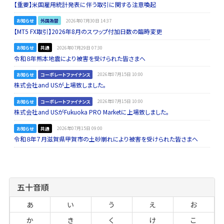
【重要】米国雇用統計発表に伴う取引に関する注意喚起
お知らせ
外国為替
2026年07月30日 14:37
【MT5 FX取引】2026年8月のスワップ付加日数の臨時変更
お知らせ
共通
2026年07月29日 07:30
令和８年熊本地震により被害を受けられた皆さまへ
お知らせ
コーポレートファイナンス
2026年07月15日 10:00
株式会社and USが上場致しました。
お知らせ
コーポレートファイナンス
2026年07月15日 10:00
株式会社and USがFukuoka PRO Marketに上場致しました。
お知らせ
共通
2026年07月15日 09:00
令和８年７月滋賀県甲賀市の土砂崩れにより被害を受けられた皆さまへ
五十音順
あ
い
う
え
お
か
き
く
け
こ