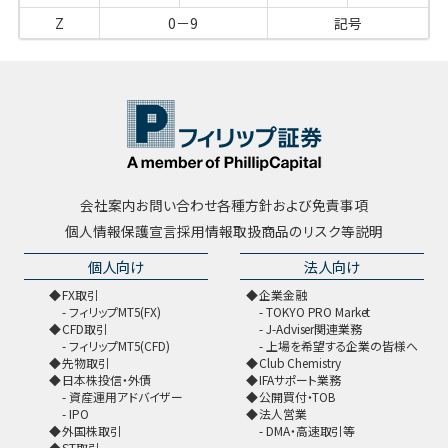
Z
0－9
記号
会社案内
お問い合わせ
各種方針および免責事項
個人情報保護宣言
採用情報
取扱商品のリスク等説明
個人向け
法人向け
FX取引
企業金融
フィリップMT5(FX)
TOKYO PRO Market
CFD取引
J-Adviser関連業務
フィリップMT5(CFD)
上場を希望する企業の皆様へ
先物取引
Club Chemistry
日本株投信・外債
IFAサポート業務
資産運用アドバイザー
公開買付・TOB
IPO
法人営業
外国株取引
DMA・高速取引等
ST取引