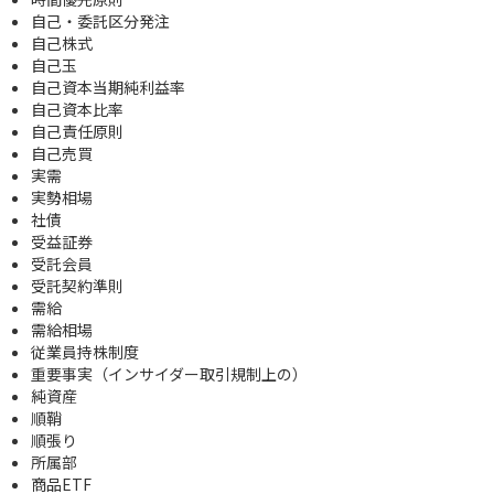
自己・委託区分発注
自己株式
自己玉
自己資本当期純利益率
自己資本比率
自己責任原則
自己売買
実需
実勢相場
社債
受益証券
受託会員
受託契約準則
需給
需給相場
従業員持株制度
重要事実（インサイダー取引規制上の）
純資産
順鞘
順張り
所属部
商品ETF