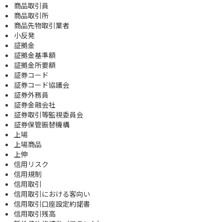
商品取引員
商品取引所
商品先物取引業者
小反発
証拠金
証拠金基準額
証拠金所要額
証券コード
証券コード協議会
証券外務員
証券金融会社
証券取引等監視委員会
証券保管振替機構
上場
上場商品
上伸
信用リスク
信用規制
信用取引
信用取引における客向い
信用取引口座設定約諾書
信用取引残高