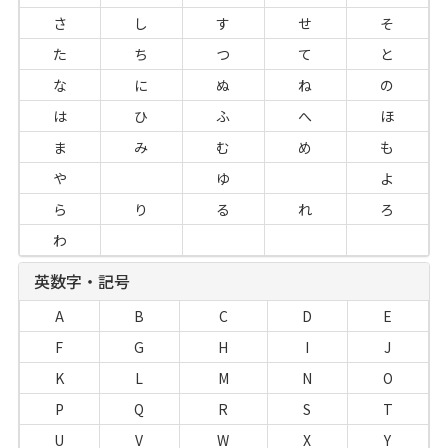
さ
し
す
せ
そ
た
ち
つ
て
と
な
に
ぬ
ね
の
は
ひ
ふ
へ
ほ
ま
み
む
め
も
や
ゆ
よ
ら
り
る
れ
ろ
わ
英数字・記号
A
B
C
D
E
F
G
H
I
J
K
L
M
N
O
P
Q
R
S
T
U
V
W
X
Y