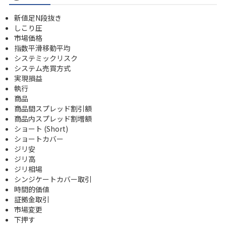
新値足N段抜き
しこり圧
市場価格
指数平滑移動平均
システミックリスク
システム売買方式
実現損益
執行
商品
商品間スプレッド割引額
商品内スプレッド割増額
ショート (Short)
ショートカバー
ジリ安
ジリ高
ジリ相場
シンジケートカバー取引
時間的価値
証拠金取引
市場変更
下押す