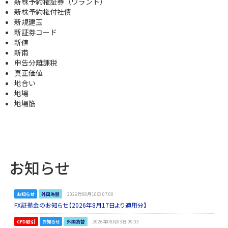
新株予約権証券（ワラント）
新株予約権付社債
新規建玉
新証券コード
新値
新甫
申告分離課税
真正価値
地合い
地場
地場筋
お知らせ
お知らせ
外国為替
2026年08月10日 07:00
FX証拠金のお知らせ【2026年8月17日より適用分】
CFD取引
お知らせ
外国為替
2026年08月03日 09:33