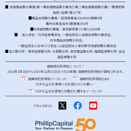
金融商品取引業者(第一種金融商品取引業及び第二種金融商品取引業)／関東財務
局長（金商）第127号
商品先物取引業者／経済産業省20240430商第6号
農林水産省指令6新食第341号
宅地建物取引業者／東京都知事（1）第110368号
加入協会／
日本証券業協会
、
一般社団法人金融先物取引業協会
、
日本商品先物取引協会
、
一般社団法人日本STO協会
、
公益社団法人東京都宅地建物取引業協会
加入取引所／
東京証券取引所
、
大阪取引所
、
東京商品取引所
、
福岡証券取引所
、
名古
屋証券取引所
復興特別所得税について／
2013年1月1日から2037年12月31日までの25年間、復興特別所得税が課税されます。
復興特別所得税リーフレット
復興特別所得税Q&A
75才以上のお客様へのお知らせとお願い／
75才以上のお客様との取引に関するリーフレット
FOLLOW US