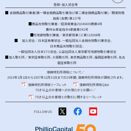
登録・加入協会等
金融商品取引業者(第一種金融商品取引業及び第二種金融商品取引業)／関東財務
局長（金商）第127号
商品先物取引業者／経済産業省20240430商第6号
農林水産省指令6新食第341号
宅地建物取引業者／東京都知事（1）第110368号
加入協会／
日本証券業協会
、
一般社団法人金融先物取引業協会
、
日本商品先物取引協会
、
一般社団法人日本STO協会
、
公益社団法人東京都宅地建物取引業協会
加入取引所／
東京証券取引所
、
大阪取引所
、
東京商品取引所
、
福岡証券取引所
、
名古
屋証券取引所
復興特別所得税について／
2013年1月1日から2037年12月31日までの25年間、復興特別所得税が課税されます。
復興特別所得税リーフレット
復興特別所得税Q&A
75才以上のお客様へのお知らせとお願い／
75才以上のお客様との取引に関するリーフレット
FOLLOW US