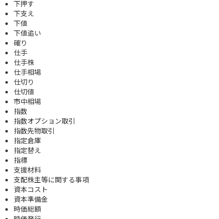
下押す
下支え
下値
下値追い
確り
仕手
仕手株
仕手相場
仕切り
仕切値
市中相場
指数
指数オプション取引
指数先物取引
指定倉庫
指定替え
指標
支援材料
支配株主等に関する事項
資本コスト
資本準備金
時価総額
時価発行