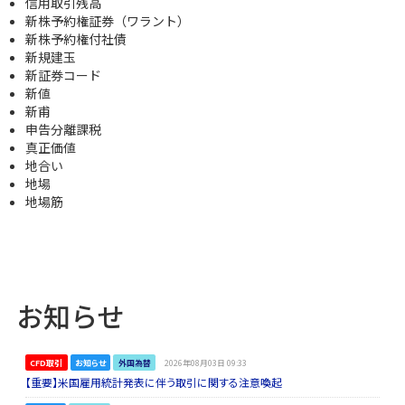
信用取引残高
新株予約権証券（ワラント）
新株予約権付社債
新規建玉
新証券コード
新値
新甫
申告分離課税
真正価値
地合い
地場
地場筋
お知らせ
CFD取引
お知らせ
外国為替
2026年08月03日 09:33
【重要】米国雇用統計発表に伴う取引に関する注意喚起