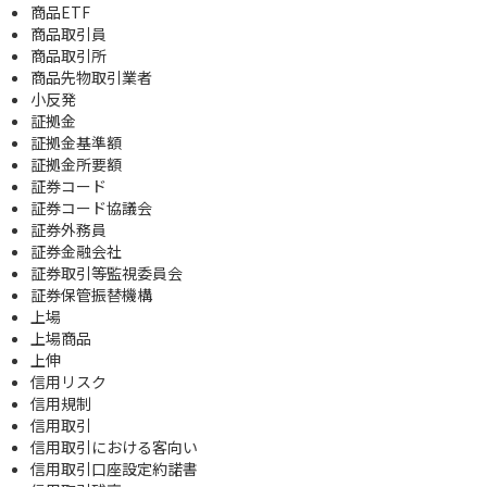
商品ETF
商品取引員
商品取引所
商品先物取引業者
小反発
証拠金
証拠金基準額
証拠金所要額
証券コード
証券コード協議会
証券外務員
証券金融会社
証券取引等監視委員会
証券保管振替機構
上場
上場商品
上伸
信用リスク
信用規制
信用取引
信用取引における客向い
信用取引口座設定約諾書