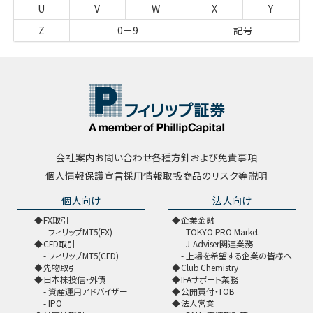
U
V
W
X
Y
Z
0－9
記号
会社案内
お問い合わせ
各種方針および免責事項
個人情報保護宣言
採用情報
取扱商品のリスク等説明
個人向け
法人向け
FX取引
企業金融
フィリップMT5(FX)
TOKYO PRO Market
CFD取引
J-Adviser関連業務
フィリップMT5(CFD)
上場を希望する企業の皆様へ
先物取引
Club Chemistry
日本株投信・外債
IFAサポート業務
資産運用アドバイザー
公開買付・TOB
IPO
法人営業