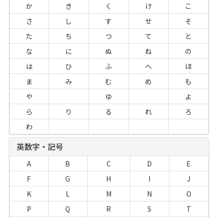
か
き
く
け
こ
さ
し
す
せ
そ
た
ち
つ
て
と
な
に
ぬ
ね
の
は
ひ
ふ
へ
ほ
ま
み
む
め
も
や
ゆ
よ
ら
り
る
れ
ろ
わ
英数字・記号
A
B
C
D
E
F
G
H
I
J
K
L
M
N
O
P
Q
R
S
T