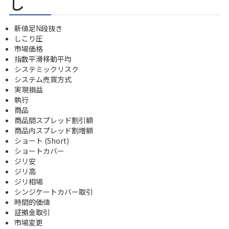
し
新値足N段抜き
しこり圧
市場価格
指数平滑移動平均
システミックリスク
システム売買方式
実現損益
執行
商品
商品間スプレッド割引額
商品内スプレッド割増額
ショート (Short)
ショートカバー
ジリ安
ジリ高
ジリ相場
シンジケートカバー取引
時間的価値
証拠金取引
市場変更