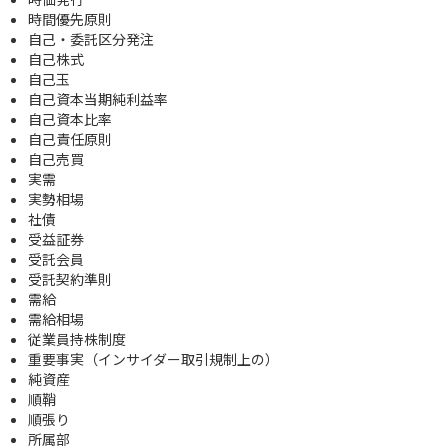
時間優先原則
自己・委託区分発注
自己株式
自己玉
自己資本当期純利益率
自己資本比率
自己責任原則
自己売買
実需
実勢相場
社債
受益証券
受託会員
受託契約準則
需給
需給相場
従業員持株制度
重要事実（インサイダー取引規制上の）
純資産
順鞘
順張り
所属部